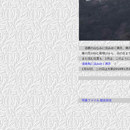
須磨の山なみに沈みゆく満月。満月
東の空が白む夜明けから、日の出まで
また沈む位置も、1月は、このように
淡路島に沈みゆく満月
/
1月22日、この日は大寒(2019年1月
写真ファイル 総合目次