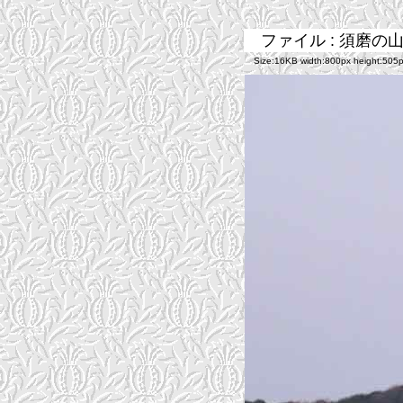
ファイル : 須磨の
Size:16KB width:800px height