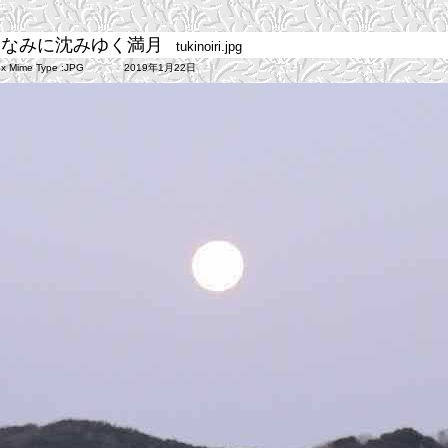
山なみに沈みゆく満月
tukinoiri.jpg
:505px Mime Type :JPG 2019年1月22日