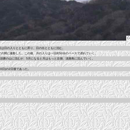
は日の入りとともに昇り、日の出とともに沈む。
の間に撮影した。この後、月の入りは一日約50分のペースで遅れていく。
須磨の山に沈むが、5月になると月はもっと左側、淡路島に沈んでいく。
20日)の2日後であった。