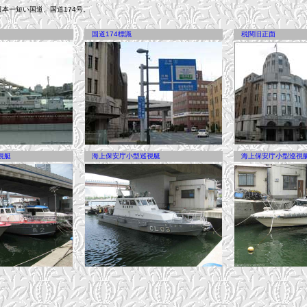
本一短い国道、国道174号。
国道174標識
税関旧正面
視艇
海上保安庁小型巡視艇
海上保安庁小型巡視