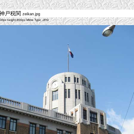
神戸税関
zeikan.jpg
0px height:800px Mime Type :JPG