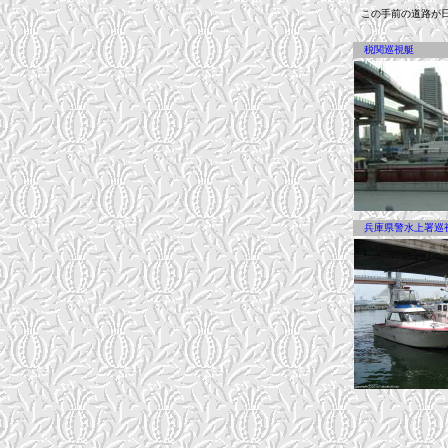
この手前の道路が日
税関巡視艇
兵庫県警水上署巡