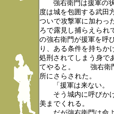
強右衛門は援軍の状
度は城を包囲する武田方
ついで攻撃軍に加わっ
ろで露見し捕らえられ
の強右衛門が援軍を呼
り、ある条件を持ちか
処刑されてしまう身で
てやると。 強右衛門
所にさらされた。
「援軍は来ない。
そう城内に呼びかけ
美までくれる。
だが強右衛門は命よ