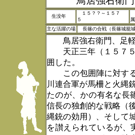
鳥居強右衛
１５？？～１５７
生没年
５
主な活躍の場
長篠の合戦（長篠城籠
鳥居強右衛門、足軽
天正三年（１５７５
囲した。
この包囲陣に対する
川連合軍が馬柵と火縄銃
たのが、かの有名な長
信長の独創的な戦略（
縄銃の効用）、そして城
を讃えられているが、