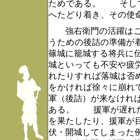
ためである。 そして
へたどり着き、その使
強右衛門の活躍はこ
うための後詰の準備が
篠城に籠城する将兵に
城といっても不安や疲
れたりすれば落城は否
をかければ徐々に崩れ
軍（後詰）が来なけれ
ある。 援軍が遅れた
を果たしたり、援軍が
伏・開城してしまった