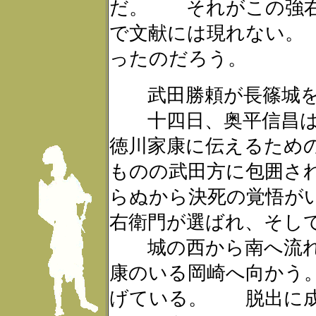
だ。 それがこの強
で文献には現れない。
ったのだろう。
武田勝頼が長篠城を
十四日、奥平信昌は
徳川家康に伝えるため
ものの武田方に包囲さ
らぬから決死の覚悟が
右衛門が選ばれ、そし
城の西から南へ流れ
康のいる岡崎へ向かう
げている。 脱出に成