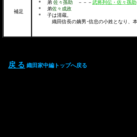
＊ 弟
佐々孫助
－－－
武将列伝・佐々孫助
＊ 弟
佐々成政
補足
＊ 子は清蔵。
織田信長の嫡男･信忠の小姓となり、本能
戻 る
織田家中編トップへ戻る