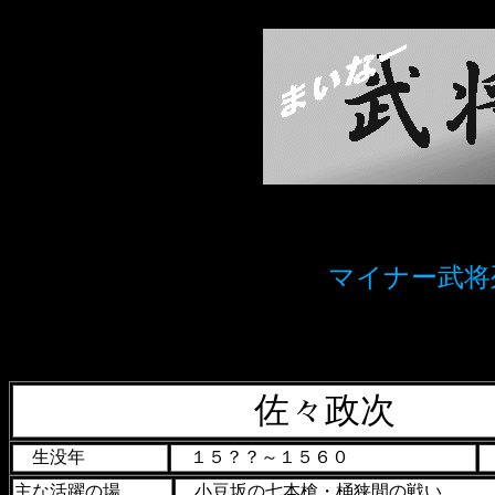
マイナー武
佐々政次
生没年
１５？？～１５６０
主な活躍の場
小豆坂の七本槍・桶狭間の戦い