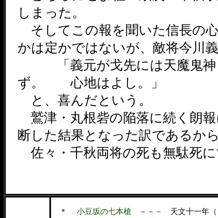
しまった。
そしてこの報を聞いた信長の心
かは定かではないが、敵将今川
「義元が戈先には天魔鬼神
ず。 心地はよし。」
と、喜んだという。
鷲津・丸根砦の陥落に続く朗報
断した結果となった訳であるか
佐々・千秋両将の死も無駄死に
＊
小豆坂の七本槍
－－－ 天文十一年（