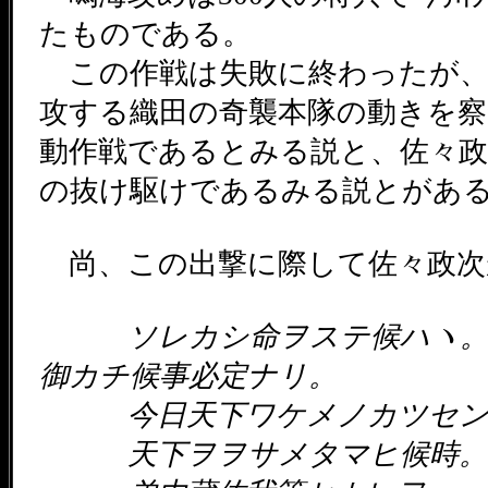
たものである。
この作戦は失敗に終わったが、
攻する織田の奇襲本隊の動きを
動作戦であるとみる説と、佐々政
の抜け駆けであるみる説とがあ
尚、この出撃に際して佐々政次
ソレカシ命ヲステ候ハヽ。
御カチ候事必定ナリ。
今日天下ワケメノカツセ
天下ヲヲサメタマヒ候時。