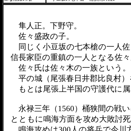
隼人正。下野守。
佐々盛政の子。
同じく小豆坂の七本槍の一人佐
信長家臣の重鎮の一人となる佐々
佐々氏は佐々木の一族という。
平の城（尾張春日井郡比良村）
もとは尾張上半国の守護代に属
永禄三年（1560）桶狭間の戦
とともに鳴海方面を攻め大敗討
鳴海攻めは300人の将兵で今川