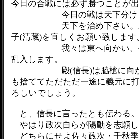
今日の合戦には必ず勝つことが
今日の戦は天下分け目
天下を治め下さい。弟(成
子(清蔵)を宜しくお願い致します
我々は東へ向かい、今川
乱入します。
殿(信長)は脇槍に向かわ
も捨ててただただ一途に義元に
ろしいでしょう。
と、信長に言ったとも伝わ
やはり政次自らが陽動を志願し
どちらにせよ佐々政次・千秋季