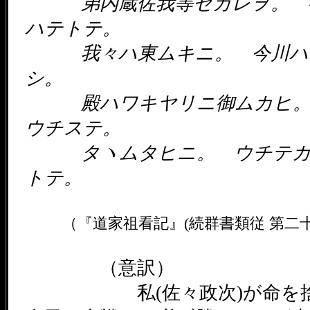
弟内蔵佐我等セカレヲ。 
ハテトテ。
我々ハ東ムキニ。 今川ハ
シ。
殿ハワキヤリニ御ムカヒ
ウチステ。
タヽムタヒニ。 ウチテ
トテ。
（『道家祖看記』(続群書類従 第二
（意訳）
私(佐々政次)が命を捨