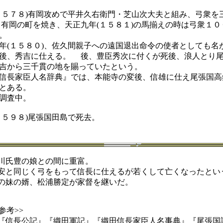
５７８)有岡攻めで平井久右衛門・芝山次大夫と組み、弓衆を
 有岡の町を焼き、天正九年(１５８１)の馬揃えの時は弓衆１
。
(１５８０)、佐久間親子への遠国退出命令の使者としても名
後、秀吉に仕える。 後、豊臣秀次に付くが死後、浪人とり尾
吉から三千貫の地を賜っていたという。
信長家臣人名辞典』では、本能寺の変後、信雄に仕え尾張国高
とある。
調査中。
５９８)尾張国田島で死去。
氏豊の娘との間に重富。
と同じく弓をもって信長に仕えるが若くして亡くなったとい
妹の婿、松浦勝定が家督を継いだ。
参考>>
長公記』『織田軍記』『織田信長家臣人名事典』『尾張国