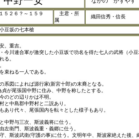
中野一安
なかの かずや
５２６？～１５９
主君・所
織田信秀・信長
８
属
小豆坂の七本槍
安。重吉。
・今川連合軍が激突した小豆坂で功名を得た七人の武将（小豆
れる。
。
を束ねる一人である。
系図によれば源行家(新宮十郎)の末裔となる。
貞が尾張国中野に住み、中野を称したとする。
今のどの辺りかは不明。
村と中島郡中野村と二説あり。
もあり代々、尾張国内を転々とした様子もあり。
と中野与三次、斯波義将に仕う。
左衛門、斯波義重・義郷に仕う。
斯波武衛(守護の事)に仕う。文明年中、斯波家絶えた後、