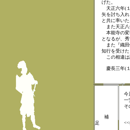
げた。
天正六年(１
矢を討ち入れ
と共に率いた
また天正八年
本能寺の変
となるが、秀
また『織田
知行を受けた
この相違は
慶長三年(１
今川
一安
その
補
<<
足
『信