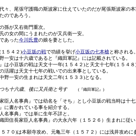
代々、尾張守護職の斯波家に仕えていたのだが尾張斯波家の本
たのであろう。
の孫が又右衛門重次。
氏の女の間にうまれたのが又兵衛一安。
であった
今川氏豊
の娘を妻とした。
１５４２)
小豆坂の戦
で功績を挙げ
小豆坂の七本槍
と称される
野一安は十六歳であると『織田軍記』には記載されている。
は小豆坂の戦は天文十一年(１５４２)と天文十七年(１５４８
の活躍は天文十七年の戦いでの出来事としている。
野一安の生まれは天文二年(１５３３)となる。
つち十六歳、後に又兵衛と号す
(『織田軍記』)
家臣人名事典』では幼名を「そち」とし小豆坂の戦当時は十七
』に書かれている事を紹介する。
人名事典』では単に生年不詳と。
織田信長家臣人名事典』の大永六年（１５２６）生まれに従い
５７０)は本願寺攻め、元亀三年（１５７２）には浅井攻めに