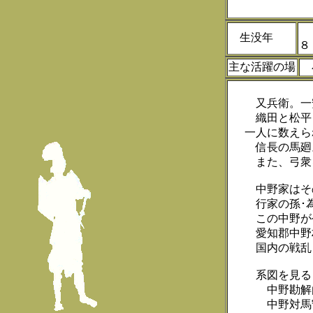
１
生没年
主な活躍の場
又兵衛。一
織田と松平
一人に数えら
信長の馬廻
また、弓衆
中野家はその
行家の孫･為
この中野が
愛知郡中野
国内の戦乱
系図を見る
中野勘解由
中野対馬守、