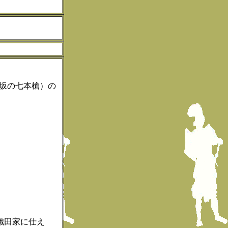
す
坂の七本槍）の
織田家に仕え