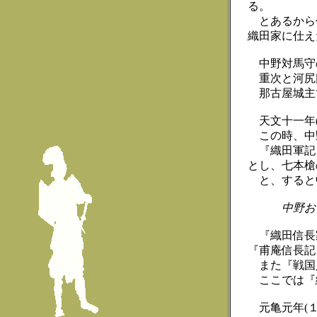
る。
とあるから
織田家に仕え
中野対馬守
重次と河尻
那古屋城主
天文十一年(
この時、中
『織田軍記』
とし、七本槍
と、すると中
中野お
『織田信長
『甫庵信長記
また『戦国
ここでは『
元亀元年(１