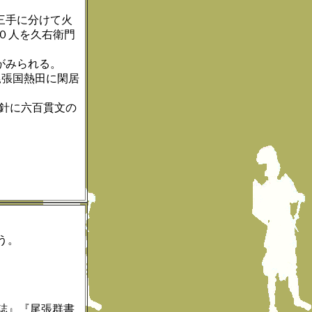
三手に分けて火
００人を久右衛門
がみられる。
張国熱田に閑居
針に六百貫文の
う。
誌』『尾張群書