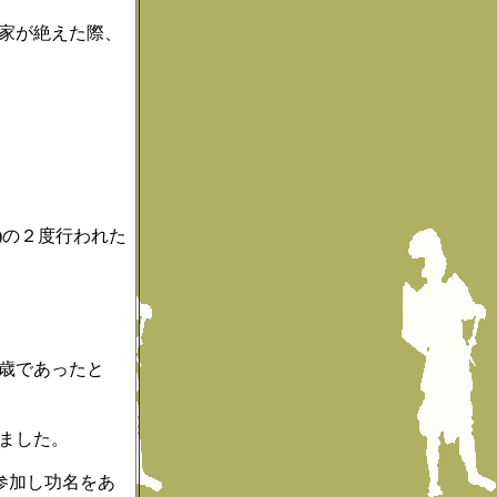
家が絶えた際、
。
)の２度行われた
歳であったと
ました。
参加し功名をあ