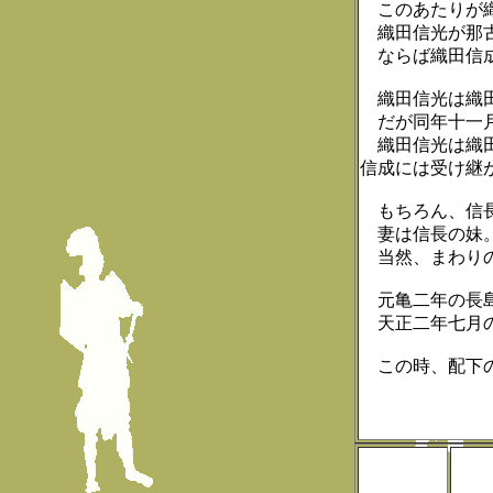
このあたりが織
織田信光が那古
ならば織田信成
織田信光は織田
だが同年十一月
織田信光は織田
信成には受け継
もちろん、信長
妻は信長の妹。
当然、まわりの
元亀二年の長島
天正二年七月の
この時、配下