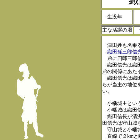
織田
生没年
１
主な活躍の場
津田姓も名乗る
織田孫三郎信
弟に四郎三郎信
織田信光は織田
弟の関係にあた
織田信光は織田
らが当主の地位
い。
小幡城主とい
小幡城は織田信
織田信長が清洲
田信光は守山城
守山城と小幡城
直線で２kmと