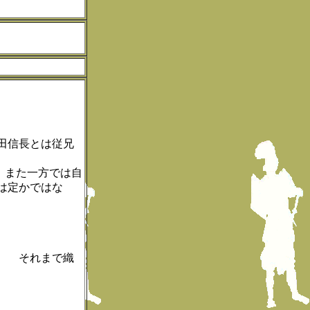
田信長とは従兄
、また一方では自
は定かではな
。 それまで織