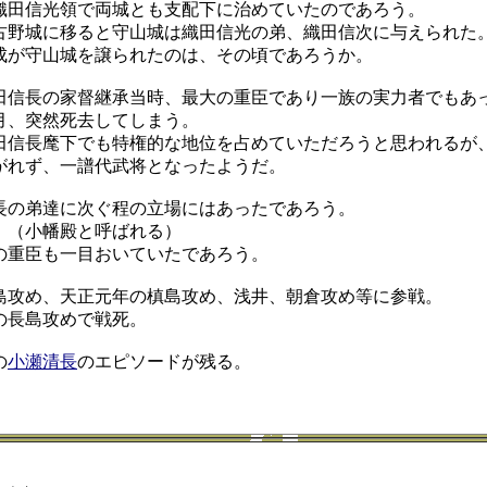
田信光領で両城とも支配下に治めていたのであろう。
野城に移ると守山城は織田信光の弟、織田信次に与えられた
が守山城を譲られたのは、その頃であろうか。
信長の家督継承当時、最大の重臣であり一族の実力者でもあ
、突然死去してしまう。
信長麾下でも特権的な地位を占めていただろうと思われるが
がれず、一譜代武将となったようだ。
の弟達に次ぐ程の立場にはあったであろう。
（小幡殿と呼ばれる）
重臣も一目おいていたであろう。
攻め、天正元年の槙島攻め、浅井、朝倉攻め等に参戦。
長島攻めで戦死。
の
小瀬清長
のエピソードが残る。