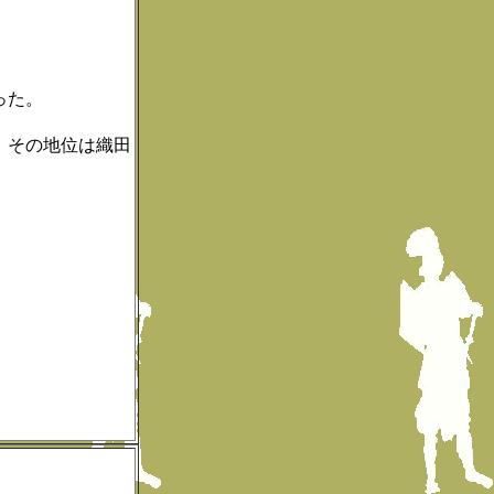
。
った。
、その地位は織田