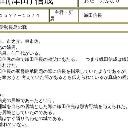
(津田) 信成
おだ のぶなり
主君・所
５？？～１５７４
織田信長
属
伊勢長島の戦
。市之介。東市佐。
光
の嫡男。
昌、仙千代がいる。
信秀の弟で織田信長の叔父にあたる。 つまり織田信成は織
るわけだ。
信長の家督継承問題の際に信長を指示していたようであるが
を奪おうと 考えていた節があるとも伝えられているが真偽の程
う。
光の居城であったという。
城を自らの居城とした際に織田信光は那古野城を与えられた
を居城としていたのである。
はすぐ隣り合わせの城である。
離れていない。