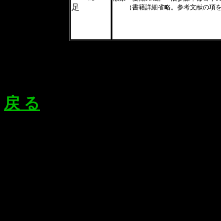
足
（書籍詳細省略。参考文献の項
戻 る
織田家中編トップへ戻る