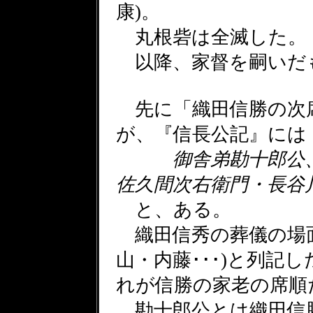
康)。
丸根砦は全滅した。
以降、家督を嗣いだ
先に「織田信勝の次
が、『信長公記』には
御舎弟勘十郎公
佐久間次右衛門・長谷
と、ある。
織田信秀の葬儀の場面
山・内藤･･･)と列記
れが信勝の家老の席順
勘十郎公とは織田信勝