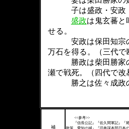
妻は柴田勝家の妹(
子は盛政・安政・
盛政
は鬼玄蕃と
せる。
安政は保田知宗の養
万石を得る。（三代で
勝政は柴田勝家の養
瀬で戦死。（四代で改
勝之は佐々成政の
<<参考>>
『信長公記』『佐久間軍記』『尾張
補
散策 愛知の城』『旧参謀本部日本