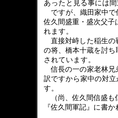
あったと見る事には間
ですが、織田家中で
佐久間盛重・盛次父子
れます。
直接対峙した稲生の
の将、橋本十蔵を討ち
されています。
信長の一の家老林兄
訳ですから家中の対立
す。
（尚、佐久間信盛も
『佐久間軍記』に書か