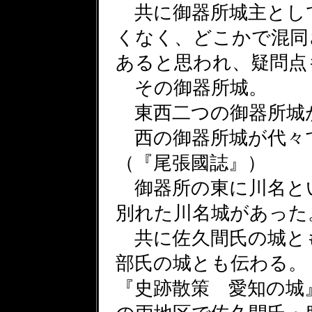
共に御器所城主とし
くなく、どこかで混同
あると思われ、疑問点
その御器所城。
東西二つの御器所城
西の御器所城が代々
（『尾張國誌』）
御器所の東に川名と
別れた川名城があった
共に佐久間氏の城と
部氏の城とも伝わる。
『史跡散策 愛知の城