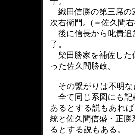
子。
織田信勝の第三席の
次右衛門。(＝佐久間右
後に信長から叱責追
子。
柴田勝家を補佐した
った佐久間勝政。
その繋がりは不明な
全て同じ系図にも記載
あるとする説もあれば
統と佐久間信盛・正勝
るとする説もある。