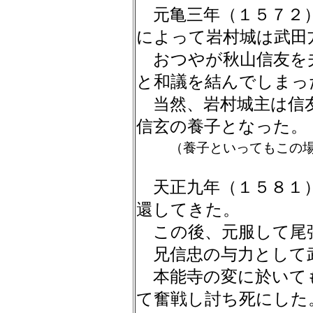
元亀三年（１５７２）
によって岩村城は武田
おつやが秋山信友を
と和議を結んでしまっ
当然、岩村城主は信
信玄の養子となった。
（養子といってもこの
天正九年（１５８１）
還してきた。
この後、元服して尾
兄信忠の与力として
本能寺の変に於いて
て奮戦し討ち死にした