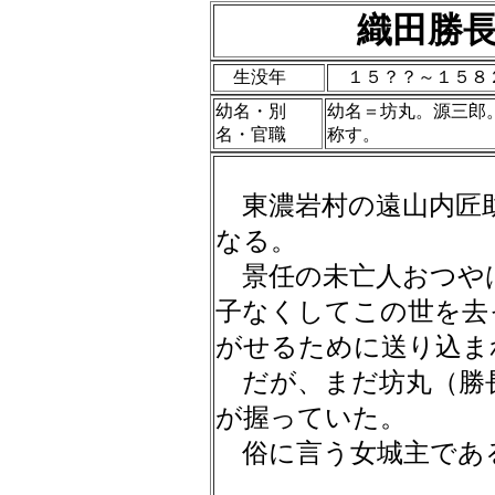
織田勝
生没年
１５？？～１５
幼名・別
幼名＝坊丸。源三郎
名・官職
称す。
東濃岩村の遠山内匠
なる。
景任の未亡人おつや
子なくしてこの世を去
がせるために送り込ま
だが、まだ坊丸（勝
が握っていた。
俗に言う女城主であ