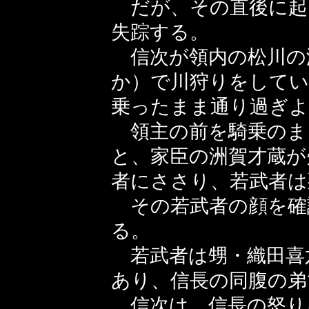
だが、その直後に起
失踪する。
信次が領内の松川の
か）で川狩りをして
乗ったまま通り過ぎ
領主の前を騎乗のま
と、家臣の洲賀才蔵が
者にささり、若武者は
その若武者の顔を確
る。
若武者は甥・織田喜
あり、信長の同腹の弟
信次は、信長の怒り