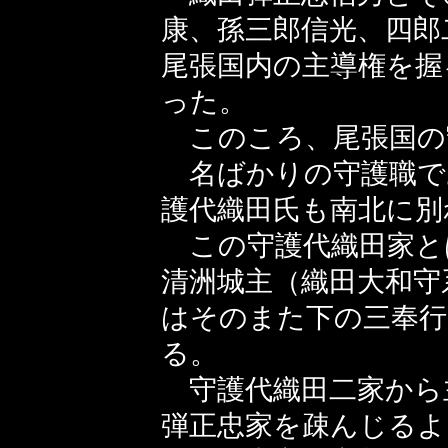
康、孫三郎信光、四郎
尾張国内の主導権を握
った。
このころ、尾張国の
名ばかりの守護職で
護代織田氏も南北に別
この守護代織田家と
清洲城主（織田大和守
はそのまた下の三奉
る。
守護代織田二家から
弾正忠家を疎んじるよ