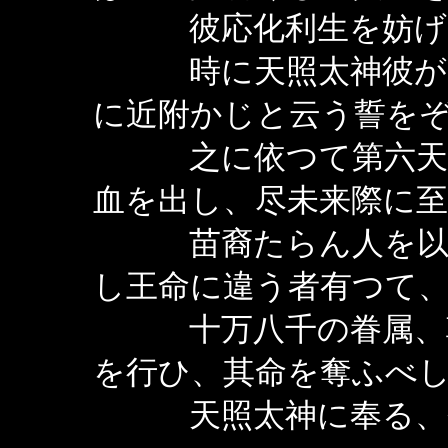
彼応化利生を妨げ
時に天照太神彼が障
に近附かじと云う誓を
之に依つて第六天の
血を出し、尽未来際に
苗裔たらん人を以っ
し王命に違う者有つて
十万八千の眷属、朝
を行ひ、其命を奪ふべ
天照太神に奉る、