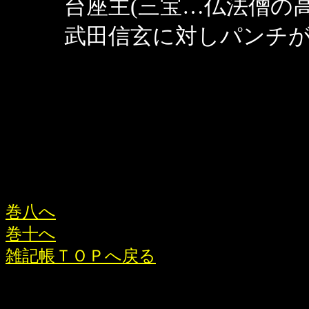
台座主(三宝…仏法僧
武田信玄に対しパンチ
巻八へ
巻十へ
雑記帳ＴＯＰへ戻る