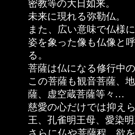
密教等の大日如来。
未来に現れる弥勒仏。
また、広い意味で仏様
姿を象った像も仏像と
る。
菩薩は仏になる修行中
この菩薩も観音菩薩、地
薩、虚空蔵菩薩等々…
慈愛の心だけでは抑え
王、孔雀明王母、愛染
さらに仏や菩薩程、欲