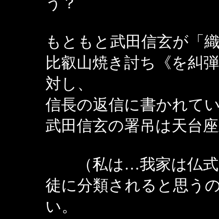
う？
もともと武田信玄が「
比叡山焼き討ち《を糾
対し、
信長の返信に書かれて
武田信玄の署吊は天台
（私は…我家は仏式で
徒に分類されると思う
い。