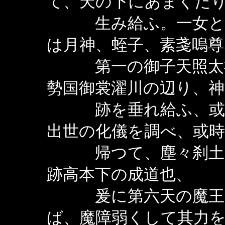
て、天の下にあまくだ
生み給ふ。一女と申
は月神、蛭子、素戔嗚
第一の御子天照太神
勢国御裳濯川の辺り、
跡を垂れ給ふ、或時
出世の化儀を調べ、或
帰つて、塵々刹土の
跡高本下の成道也、
爰に第六天の魔王集
ば、魔障弱くして其力