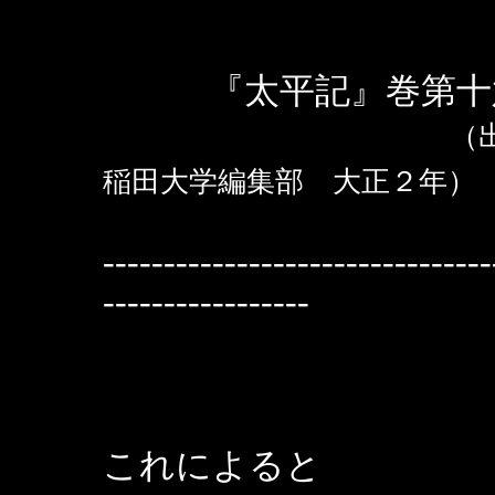
『太平記』巻第十
（出
稲田大学編集部 大正２年）
--------------------------------
-----------------
これによると