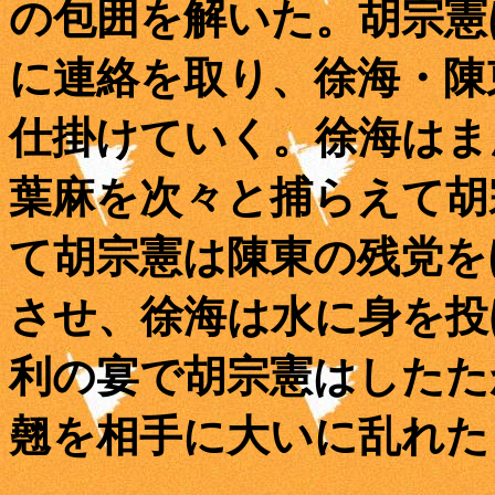
の包囲を解いた。胡宗憲
に連絡を取り、徐海・陳
仕掛けていく。徐海はま
葉麻を次々と捕らえて胡
て胡宗憲は陳東の残党を
させ、徐海は水に身を投
利の宴で胡宗憲はしたた
翹を相手に大いに乱れた