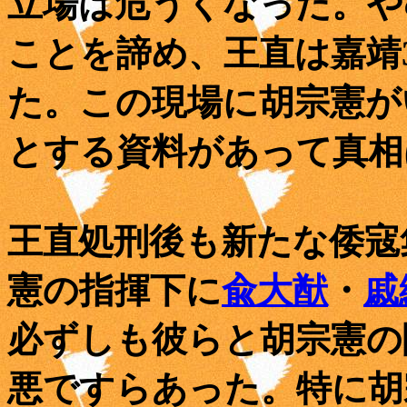
立場は危うくなった。や
ことを諦め、王直は嘉靖3
た。この現場に胡宗憲が
とする資料があって真相
王直処刑後も新たな倭寇
憲の指揮下に
兪大猷
・
戚
必ずしも彼らと胡宗憲の
悪ですらあった。特に胡