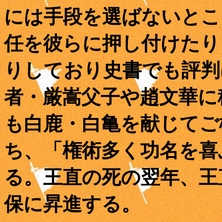
には手段を選ばないとこ
任を彼らに押し付けたり
りしており史書でも評判
者・厳嵩父子や趙文華に
も白鹿・白亀を献じてご
ち、「権術多く功名を喜
る。王直の死の翌年、王
保に昇進する。