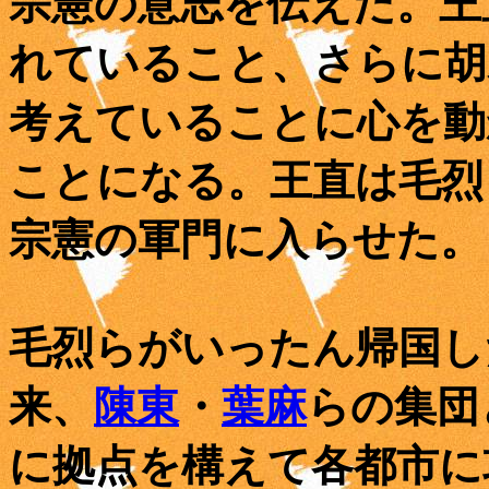
宗憲の意志を伝えた。王
れていること、さらに胡
考えていることに心を動
ことになる。王直は毛烈
宗憲の軍門に入らせた。
毛烈らがいったん帰国し
来、
陳東
・
葉麻
らの集団
に拠点を構えて各都市に