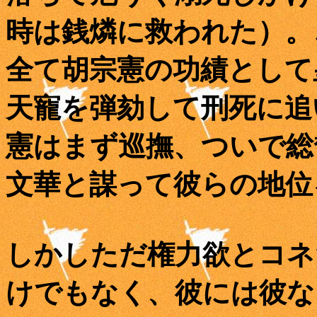
時は銭燐に救われた）。
全て胡宗憲の功績として
天寵を弾劾して刑死に追
憲はまず巡撫、ついで総
文華と謀って彼らの地位
しかしただ権力欲とコネ
けでもなく、彼には彼な