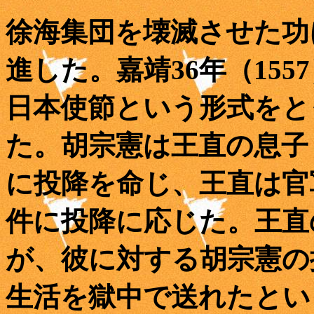
徐海集団を壊滅させた功
進した。嘉靖36年（155
日本使節という形式をと
た。胡宗憲は王直の息子
に投降を命じ、王直は官
件に投降に応じた。王直
が、彼に対する胡宗憲の
生活を獄中で送れたとい