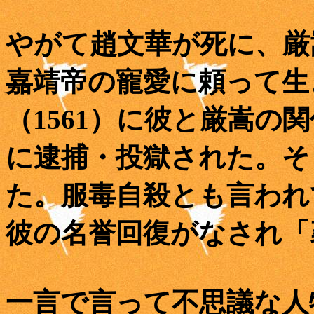
やがて趙文華が死に、厳
嘉靖帝の寵愛に頼って生
（1561）に彼と厳嵩の
に逮捕・投獄された。そ
た。服毒自殺とも言われ
彼の名誉回復がなされ「
一言で言って不思議な人