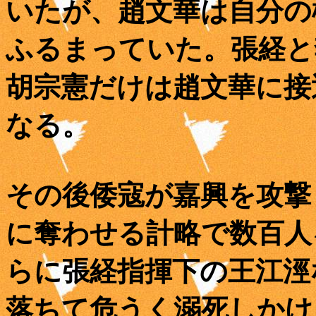
いたが、趙文華は自分の
ふるまっていた。張経と
胡宗憲だけは趙文華に接
なる。
その後倭寇が嘉興を攻撃
に奪わせる計略で数百人
らに張経指揮下の王江涇
落ちて危うく溺死しかけ