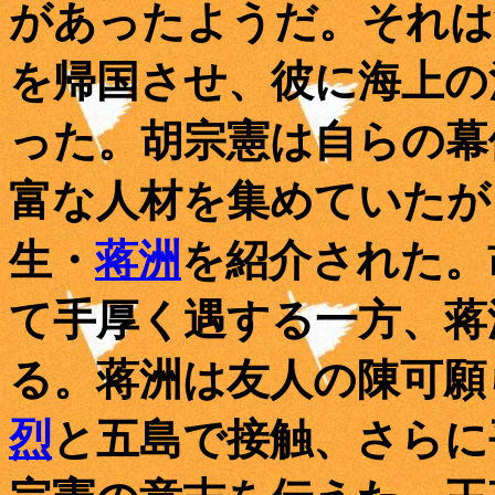
があったようだ。それは
を帰国させ、彼に海上の
った。胡宗憲は自らの幕
富な人材を集めていたが
生・
蒋洲
を紹介された。
て手厚く遇する一方、蒋
る。蒋洲は友人の陳可願
烈
と五島で接触、さらに