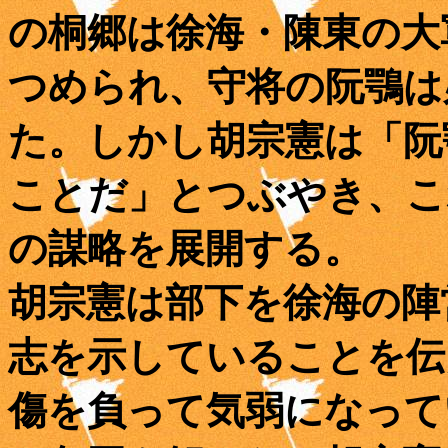
の桐郷は徐海・陳東の大
つめられ、守将の阮鶚は
た。しかし胡宗憲は「阮
ことだ」とつぶやき、こ
の謀略を展開する。
胡宗憲は部下を徐海の陣
志を示していることを伝
傷を負って気弱になって