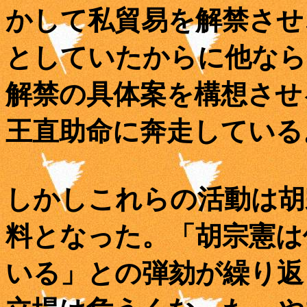
かして私貿易を解禁させ
としていたからに他なら
解禁の具体案を構想させ
王直助命に奔走している
しかしこれらの活動は胡
料となった。「胡宗憲は
いる」との弾劾が繰り返