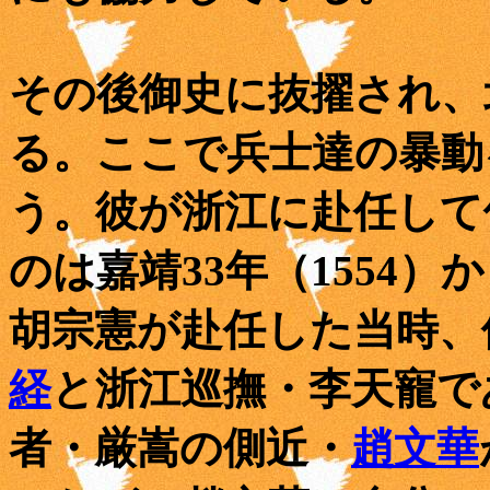
その後御史に抜擢され、
る。ここで兵士達の暴動
う。彼が浙江に赴任して
のは嘉靖33年（1554）
胡宗憲が赴任した当時、
経
と浙江巡撫・李天寵で
者・厳嵩の側近・
趙文華