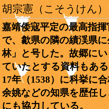
胡宗憲（こそうけん）
嘉靖倭寇平定の最高指揮
で、歙県の隣の績渓県に
林」と号した。故郷にい
ていたとする資料もある
17年（1538）に科挙
余姚などの知県を歴任し
にも協力している。