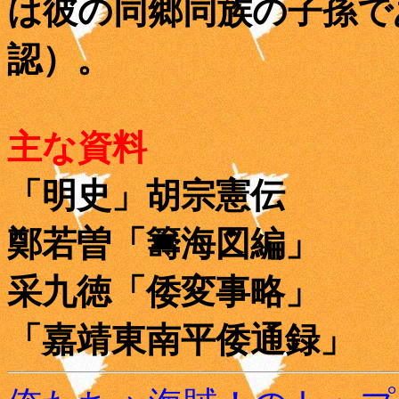
は彼の同郷同族の子孫で
認）。
主な資料
「明史」胡宗憲伝
鄭若曽「籌海図編」
采九徳「倭変事略」
「嘉靖東南平倭通録」