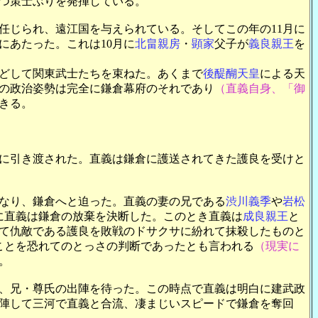
つ策士ぶりを発揮している。
じられ、遠江国を与えられている。そしてこの年の11月に
にあたった。これは10月に
北畠親房
・
顕家
父子が
義良親王
を
どして関東武士たちを束ねた。あくまで
後醍醐天皇
による天
の政治姿勢は完全に鎌倉幕府のそれであり
（直義自身、「御
きる。
側に引き渡された。直義は鎌倉に護送されてきた護良を受けと
なり、鎌倉へと迫った。直義の妻の兄である
渋川義季
や
岩松
日に直義は鎌倉の放棄を決断した。このとき直義は
成良親王
と
て仇敵である護良を敗戦のドサクサに紛れて抹殺したものと
ことを恐れてのとっさの判断であったとも言われる
（現実に
。
、兄・尊氏の出陣を待った。この時点で直義は明白に建武政
陣して三河で直義と合流、凄まじいスピードで鎌倉を奪回