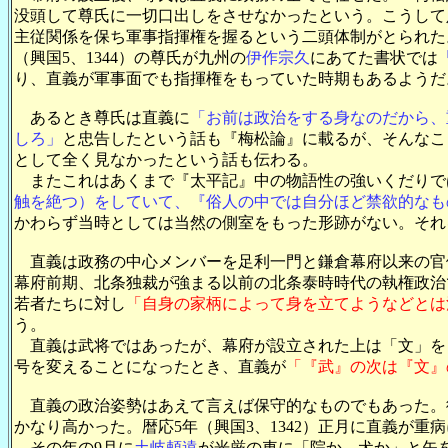
没頭して尊氏に一切口出しをさせなかったという。こうして
主従関係を保ち軍事指揮権を握るという二頭体制がとられた
（興国5、1344）の尊氏が九州の
伊作宗久
にあてた書状では
り、直義が軍事面でも指揮権をもっていた時期もあるようだ
あるとき尊氏は直義に
「お前は政治をする身なのだから、
しろ」
と忠告したという話も『梅松論』に載るが、そんなこ
として全く見なかったという話も伝わる。
またこれはあくまで『太平記』中の物語性の強いくだりで
触を絶つ）をしていて、『俗人の中では自分ほど禁欲的なも
かわらず当時としては当然の側室をもった形跡がない。それ
直義は政務の中心メンバーを足利一門と鎌倉幕府以来の官
幕府前期、北条独裁が強まる以前の北条泰時時代の執権政治
若者たちに対し
「自身の家柄によって身を立てようなどとは
う。
直義は武将ではあったが、幕府が設立された上は「文」をもっ
号を変えることになったとき、直義
が
「『
武
』の次は『
文
』
直義の政治姿勢はあえて言えば保守的なものでもあった。
かなり高かった。暦応5年（興国3、1342）正月に直義が
その年の9月に
土岐頼遠
が光厳の車に「院か、犬か」と矢