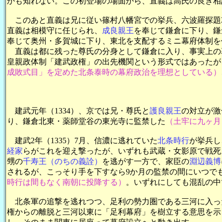
かも知れない。この初登場の場面から、直義は高氏の良き相
このあと直義は兄に従い篠村八幡宮での挙兵、六波羅探題攻
直義は相模守に任じられ、
成良親王
を奉じて鎌倉に下り、鎌
奉じて奥州・多賀城に下り、東北を支配するミニ幕府体制を
直義は都に残った尊氏の分身として鎌倉に入り、事実上の
皇親政体制「建武政権」の出先機関という形式ではあったが
成敗式目」を定めた北条泰時の幕府政治を理想としている）
建武元年（1334）、京では兄・尊氏と
護良親王
の対立が激
り、鎌倉北東・薬師堂谷の東光寺に監禁した
（土牢に九ヶ月
建武2年（1335）7月、信濃に逃れていた
北条時行
が挙兵し
経家
らがこれを迎え撃ったが、いずれも武蔵・女影原で戦死
甥の
千寿王（のちの義詮）
を逃がす一方で、家臣の
淵辺義博
されるが、こっそり手を下すなら9か月の監禁の間にいつで
時行は間もなく南朝に投降する）
。いずれにしても混乱の中
北条軍の追撃を逃れつつ、足利の勢力圏である三河に入っ
権からの離脱と三河以東に「足利幕府」を樹立する意思を示