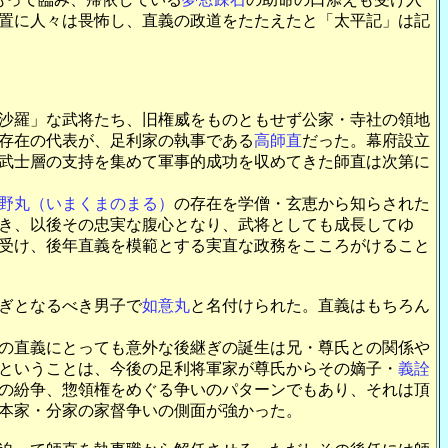
置に人々は畏怖し、直義の政道をたたえたと「太平記」は記
沙羅」な武将たち、旧権威をものともせず公家・寺社の領地
存在の代表が、足利家の執事である
高師直
だった。幕府設立
武士層の支持を集めて軍事的成功を収めてきた師直は次第に
野丸（いまくまのまる）
の存在を学僧・玄恵から知らされた
き、以後その忠実な腹心となり、武将としても成長してゆ
受け、後年直義を模範とする実直な政務をこころがけること
継ぎとなるべき男子で
如意丸
と名付けられた。直義はもちろん
の直義にとっても意外な後継ぎの誕生は兄・尊氏との関係や
ということは、今後の足利将軍家が尊氏からその嫡子・
義詮
の紛争、惣領権をめぐる争いのパターンでもあり、それは頂
本家・分家の家督争いの側面が強かった。