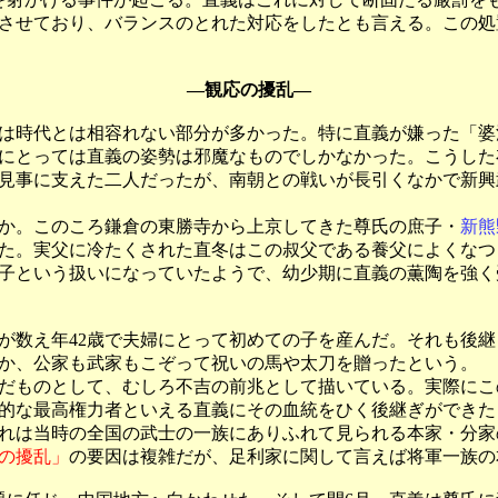
させており、バランスのとれた対応をしたとも言える。この処
―観応の擾乱―
は時代とは相容れない部分が多かった。特に直義が嫌った「婆
にとっては直義の姿勢は邪魔なものでしかなかった。こうした
見事に支えた二人だったが、南朝との戦いが長引くなかで新興
か。このころ鎌倉の東勝寺から上京してきた尊氏の庶子・
新熊
た。実父に冷たくされた直冬はこの叔父である養父によくなつ
子という扱いになっていたようで、幼少期に直義の薫陶を強く
川氏が数え年42歳で夫婦にとって初めての子を産んだ。それも後
か、公家も武家もこぞって祝いの馬や太刀を贈ったという。
だものとして、むしろ不吉の前兆として描いている。実際にこ
的な最高権力者といえる直義にその血統をひく後継ぎができた
れは当時の全国の武士の一族にありふれて見られる本家・分家
の擾乱」
の要因は複雑だが、足利家に関して言えば将軍一族の