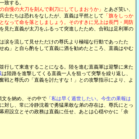
一致する。
の自慢の大刀を刻んで剃刀にしてしまおうか」
とあざ笑い、
兵士たちは恐れをなしたが、直義は平然として
「旗をしっか
となって命を落としましょう。そのすきに兄上は長門・周防
を見た直義が太刀をふるって突進したため、合戦は足利軍の
は涙を流して見せただけの尊氏より極端な行動であったた
せぬ」と自ら酌をして直義に酒を勧めたところ、直義はやむ
並行して東進することになる。陸を進む直義軍は迎撃に来た
成
は陸路を進撃してくる直義一人を狙って突撃を繰り返し、
奮戦と尊氏の「直義を討たすな！」との攻撃指示により、よ
願文を納め、その中で
「私は早く遁世したい。今生の果報は
に対し、常に冷静沈着で勇猛果敢な弟の存在は、尊氏にとっ
幕府設立とその政務は直義に任せ、あとは心穏やかに「余