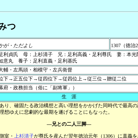
みつ
かが・ただよし
1307（徳治
足利貞氏 母：上杉清子 兄：足利高義・足利尊氏 妻：本光
如意丸 養子：足利直義・足利基氏
大輔・左馬頭・相模守・左兵衛督
位下→正五位下→従四位下→従四位上→従三位→贈従二位
幕府・政務担当（俗に「副将軍」）
生 涯
あり、確固たる政治構想と高い理想をかかげた同時代で最高の
理想ゆえに悲劇的な最期を遂げることにもなった。
―兄との二人三脚―
側室・
上杉清子
が尊氏を産んだ翌年徳治元年（1306）に直義