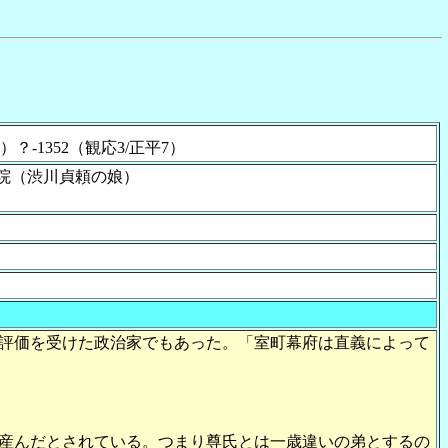
2）？-1352（観応3/正平7）
院（渋川貞頼の娘）
評価を受けた政治家でもあった。「室町幕府は直義によって
を産んだとされている。つまり尊氏とは一歳違いの弟とするの