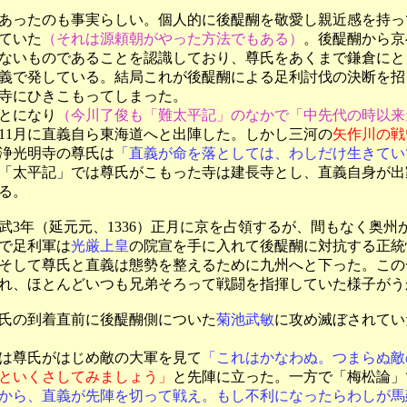
あったのも事実らしい。個人的に後醍醐を敬愛し親近感を持っ
ていた
（それは源頼朝がやった方法でもある）
。後醍醐から京
ないものであることを認識しており、尊氏をあくまで鎌倉にと
義で発している。結局これが後醍醐による足利討伐の決断を招
寺にひきこもってしまった。
とになり
（今川了俊も「難太平記」のなかで「中先代の時以来
11月に直義自ら東海道へと出陣した。しかし三河の
矢作川の戦
浄光明寺の尊氏は
「直義が命を落としては、わしだけ生きてい
「太平記」では尊氏がこもった寺は建長寺とし、直義自身が出
る。
3年（延元元、1336）正月に京を占領するが、間もなく奥州
で足利軍は
光厳上皇
の院宣を手に入れて後醍醐に対抗する正統
そして尊氏と直義は態勢を整えるために九州へと下った。この
れ、ほとんどいつも兄弟そろって戦闘を指揮していた様子がう
氏の到着直前に後醍醐側についた
菊池武敏
に攻め滅ぼされてい
は尊氏がはじめ敵の大軍を見て
「これはかなわぬ。つまらぬ敵
といくさしてみましょう」
と先陣に立った。一方で「梅松論」
から、直義が先陣を切って戦え。もし不利になったらわしが馬