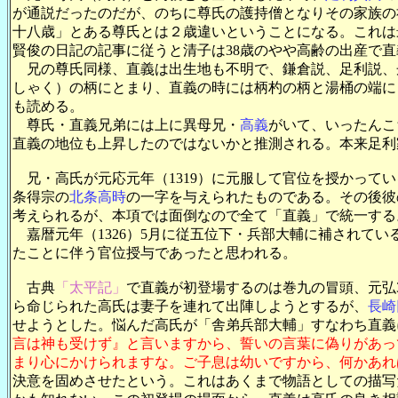
が通説だったのだが、のちに尊氏の護持僧となりその家族の
十八歳」とある尊氏とは２歳違いということになる。これは
賢俊の日記の記事に従うと清子は38歳のやや高齢の出産で
兄の尊氏同様、直義は出生地も不明で、鎌倉説、足利説、
しゃく）の柄にとまり、直義の時には柄杓の柄と湯桶の端に
も読める。
尊氏・直義兄弟には上に異母兄・
高義
がいて、いったんこ
直義の地位も上昇したのではないかと推測される。本来足利
兄・高氏が元応元年（1319）に元服して官位を授かって
条得宗の
北条高時
の一字を与えられたものである。その後彼
考えられるが、本項では面倒なので全て「直義」で統一する
嘉暦元年（1326）5月に従五位下・兵部大輔に補されてい
たことに伴う官位授与であったと思われる。
古典
「太平記」
で直義が初登場するのは巻九の冒頭、元弘3
ら命じられた高氏は妻子を連れて出陣しようとするが、
長崎
せようとした。悩んだ高氏が「舎弟兵部大輔」すなわち直義
言は神も受けず』と言いますから、誓いの言葉に偽りがあっ
まり心にかけられますな。ご子息は幼いですから、何かあれ
決意を固めさせたという。これはあくまで物語としての描写