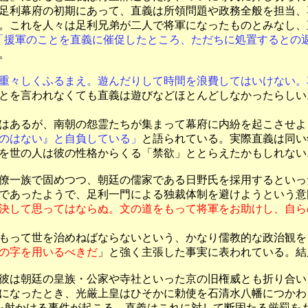
足利幕府の初期にあって、直義は所領問題や政務全般を担当、
。これを人々は足利兄弟が二人で将軍になったものとみなし、
「援軍のことを直義に催促したところ、ただちに処置するとの
。
重々しくふるまえ。遊んだりして時間を浪費してはいけない。
とを言われなくても直義は遊びなどほとんどしなかったらしい
はあるが、南朝の怨霊たちが集まって幕府に内紛を起こさせよ
のはない』と自負している」
と語られている。実際直義は同い
を世の人は彼の性格からくる「禁欲」ととらえたかもしれない
僚一族で固めつつ、朝廷の儒家である日野氏を採用するといっ
であったようで、足利一門による独裁体制を避けようという意
決して思ってはならぬ。文の道をもって将軍をお助けし、自ら
て世を治めねばならないという、かなり儒教的な政治観をもっ
の字を用いるべきだ
」と強く主張した事実に表われている。結
彼は朝廷の皇族・公家や寺社といった京の旧権威とも折り合い
重病になったとき、光厳上皇はひそかに勅使を石清水八幡につか
を射かける事件が起こる。直義はこれに対して断固たる厳罰を