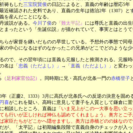
祈祷もした
三宝院賢俊
の日記によると、直義の年齢は暦応5年（1
最近確認された史料であり、直義の生年は徳治2年（1307）
直義を産んだことになる。
丹波説がある。
今川了俊
の
『難太平記』
には尊氏と直義の出生
とまったという「生誕伝説」が描かれていて、事実とはとうて
ちらが家督を継いだものの早世している。予想外の事態で同母
家の中心になるはずのなかったこの兄弟がどこでどのような少
いるので、その翌年頃には直義も元服したと推測される。元服時
の名は
「忠義（ただよし）」
→
「直義（ただよし）」
と変わっ
。
る
（足利家官位記）
。同時期に兄・高氏が北条一門の
赤橋登子
年（正慶2、1333）3月に高氏が北条氏への反逆の決意を固
円喜
がこれを疑い、高時に意見して妻子を人質として鎌倉に置
に相談したところ、直義は
「いま兄上がこの一大事を思い立っ
ても行いが正しければ神仏も認めてくれましょう。奥方とご子
ば家臣たちがどこかへ隠せますし、奥方は赤橋どのの妹なので
だが、「太平記」は初期編集段階で直義自身のチェックが入っ