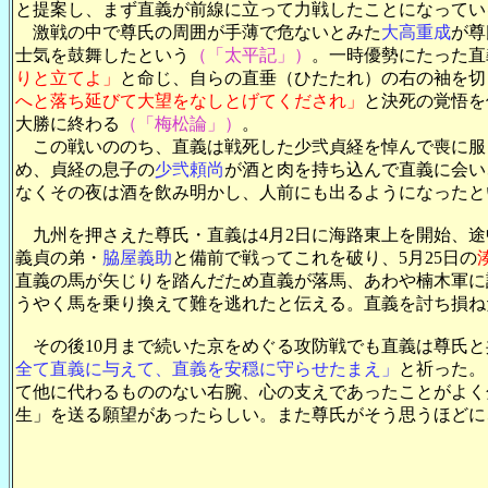
と提案し、まず直義が前線に立って力戦したことになってい
激戦の中で尊氏の周囲が手薄で危ないとみた
大高重成
が尊
士気を鼓舞したという
（「太平記」）
。一時優勢にたった直
りと立てよ」
と命じ、自らの直垂（ひたたれ）の右の袖を切
へと落ち延びて大望をなしとげてくだされ」
と決死の覚悟を
大勝に終わる
（「梅松論」）
。
この戦いののち、直義は戦死した少弐貞経を悼んで喪に服
め、貞経の息子の
少弐頼尚
が酒と肉を持ち込んで直義に会い
なくその夜は酒を飲み明かし、人前にも出るようになったと
九州を押さえた尊氏・直義は4月2日に海路東上を開始、途
義貞の弟・
脇屋義助
と備前で戦ってこれを破り、5月25日の
直義の馬が矢じりを踏んだため直義が落馬、あわや楠木軍に
うやく馬を乗り換えて難を逃れたと伝える。直義を討ち損ね
その後10月まで続いた京をめぐる攻防戦でも直義は尊氏と
全て直義に与えて、直義を安穏に守らせたまえ」
と祈った。
て他に代わるもののない右腕、心の支えであったことがよく
生」を送る願望があったらしい。また尊氏がそう思うほどに