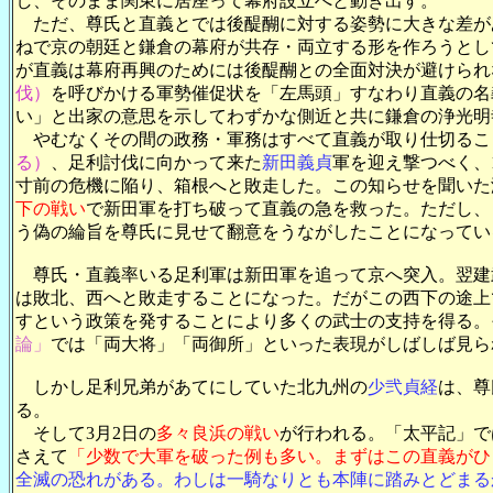
し、そのまま関東に居座って幕府設立へと動き出す。
ただ、尊氏と直義とでは後醍醐に対する姿勢に大きな差が
ねで京の朝廷と鎌倉の幕府が共存・両立する形を作ろうとし
が直義は幕府再興のためには後醍醐との全面対決が避けられ
伐）
を呼びかける軍勢催促状を「左馬頭」すなわり直義の名
い」と出家の意思を示してわずかな側近と共に鎌倉の浄光明
やむなくその間の政務・軍務はすべて直義が取り仕切るこ
る）
、足利討伐に向かって来た
新田義貞
軍を迎え撃つべく、
寸前の危機に陥り、箱根へと敗走した。この知らせを聞いた
下の戦い
で新田軍を打ち破って直義の急を救った。ただし、
う偽の綸旨を尊氏に見せて翻意をうながしたことになってい
尊氏・直義率いる足利軍は新田軍を追って京へ突入。翌建武
は敗北、西へと敗走することになった。だがこの西下の途上
すという政策を発することにより多くの武士の支持を得る。
論」
では「両大将」「両御所」といった表現がしばしば見ら
しかし足利兄弟があてにしていた北九州の
少弐貞経
は、尊
る。
そして3月2日の
多々良浜の戦い
が行われる。「太平記」で
さえて
「少数で大軍を破った例も多い。まずはこの直義がひ
全滅の恐れがある。わしは一騎なりとも本陣に踏みとどまる