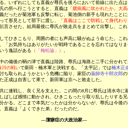
る
。いずれにしても直義が尊氏を後ろにおいて前線に出た点は
氏の所へ行こうとすると、直義は
「臆病風に吹かれたか。大高
義だったが菊池軍も反撃に転じ、菊池側の新手も現れたことに
って形見として部下に渡し、
「直義はここで防戦して身代わり
伝言させた。結局最後に尊氏が敗走兵をまとめて出撃し、これ
してひきこもり、周囲の者にも声高に騒がぬよう命じた。これ
、「お気持ちはありがたいが戦時であることを忘れてはなりま
いう逸話がある
（「梅松論」）
。
中の備後の鞆の津で直義は陸路、尊氏は海路と二手に分かれて
湊川の戦い
で新田・楠木軍と決戦する。「太平記」では
楠木正
討ち取られようかという危機に陥り、家臣の
薬師寺十郎次郎
の
た正成は自害して果て、新田軍は京へと敗走した。
共に連戦し、良く兄を支えた。この間の8月に尊氏は清水寺に
しばしば感情に動かされ、ひきこもったり取り乱したりする兄
分かる。どこまで本気だったかは分からないが、尊氏は今後の
、直義は「よくできた弟」だったのだ。
―潔癖症の大政治家―