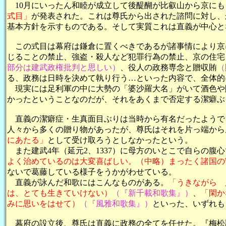
10月にいったん和睦が成立して後醍醐が比叡山から京にも
式目」
が発表された。これは尊氏から出された諮問に対し、
基本方針を示すものである。そして実質これは直義が中心と
この式目は幕府は鎌倉に置くべきであるが諸事情により京
じることの禁止、強盗・殺人など犯罪行為の禁止、京の住宅
部分は建武政権批判と思しい）
、役人の政務専念と贈収賄
（
る、政務は日時を決めて執り行う…といった内容で、全体的
現実には足利軍の中に大勢の「婆沙羅大名」がいて酒色や
かったということなのだが、それをあくまで否定する潔癖ぶ
直義の潔癖症・生真面目ぶりは当時から有名だったようで、
人々から多くの贈り物があったが、尊氏はそれを片っ端から
にあたる」
として受け取ろうとしなかったという。
また建武4年（延元2、1337）に母方のいとこで自らの腹
よく治めているのは大変喜ばしい。（中略）まったく諸国の
ないで葛藤している様子をうかがわせている。
直義が詠んだ和歌にはこんなものがある。
「うきながら 
は、とても生きていけない）
（『新千載和歌集』）
、
「閑か
みに思いをはせて）
（『風雅和歌集』）
といった、いずれも
幕府の設立後、尊氏は直義に政務の全てを任せた。『梅松