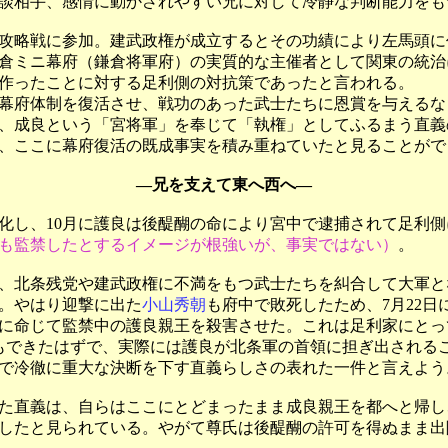
談相手、感情に動かされやすい兄に対して冷静な判断能力をも
略戦に参加。建武政権が成立するとその功績により左馬頭に任
倉ミニ幕府（鎌倉将軍府）の実質的な主催者として関東の統治
作ったことに対する足利側の対抗策であったと言われる。
幕府体制を復活させ、戦功のあった武士たちに恩賞を与えるな
、成良という「宮将軍」を奉じて「執権」としてふるまう直義
、ここに幕府復活の既成事実を積み重ねていたと見ることがで
―兄を支えて東へ西へ―
化し、10月に護良は後醍醐の命により宮中で逮捕されて足利
も監禁したとするイメージが根強いが、事実ではない）
。
、北条残党や建武政権に不満をもつ武士たちを糾合して大軍と
。やはり迎撃に出た
小山秀朝
も府中で敗死したため、7月22
に命じて監禁中の護良親王を殺害させた。これは足利家にとっ
もできたはずで、実際には護良が北条軍の首領に担ぎ出される
で冷徹に重大な決断を下す直義らしさの表れた一件と言えよう
た直義は、自らはここにとどまったまま成良親王を都へと帰し
したと見られている。やがて尊氏は後醍醐の許可を得ぬまま出