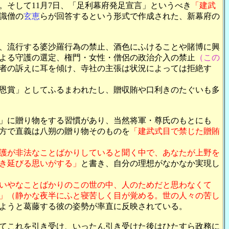
そして11月7日、「足利幕府発足宣言」というべき
「建武
識僧の
玄恵
らが回答するという形式で作成された、新幕府の
、流行する婆沙羅行為の禁止、酒色にふけることや賭博に興
よる守護の選定、権門・女性・僧侶の政治介入の禁止
（この
者の訴えに耳を傾け、寺社の主張は状況によっては拒絶す
恩賞」としてふるまわれたし、贈収賄や口利きのたぐいも多
」に贈り物をする習慣があり、当然将軍・尊氏のもとにも
方で直義は八朔の贈り物そのものを
「建武式目で禁じた贈賄
護が非法なことばかりしていると聞く中で、あなたが上野を
き延びる思いがする」
と書き、自分の理想がなかなか実現し
いやなことばかりのこの世の中、人のためだと思わなくて
」（静かな夜半にふと寝苦しく目が覚める。世の人々の苦し
ようと葛藤する彼の姿勢が率直に反映されている。
てこれを引き受け、いったん引き受けた後はひたすら政務に