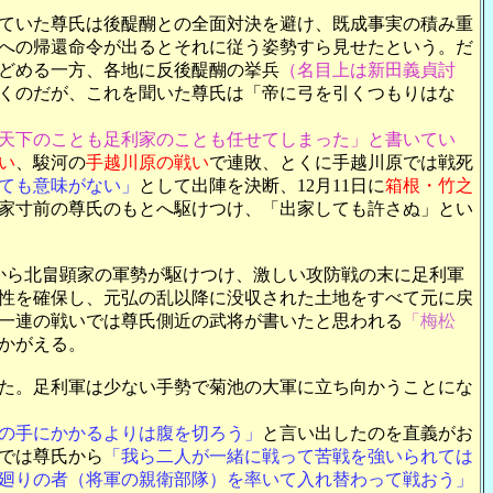
ていた尊氏は後醍醐との全面対決を避け、既成事実の積み重
への帰還命令が出るとそれに従う姿勢すら見せたという。だ
どめる一方、各地に反後醍醐の挙兵
（名目上は新田義貞討
くのだが、これを聞いた尊氏は「帝に弓を引くつもりはな
天下のことも足利家のことも任せてしまった」と書いてい
い
、駿河の
手越川原の戦い
で連敗、とくに手越川原では戦死
ても意味がない」
として出陣を決断、12月11日に
箱根・竹之
家寸前の尊氏のもとへ駆けつけ、「出家しても許さぬ」とい
から北畠顕家の軍勢が駆けつけ、激しい攻防戦の末に足利軍
性を確保し、元弘の乱以降に没収された土地をすべて元に戻
一連の戦いでは尊氏側近の武将が書いたと思われる
「梅松
かがえる。
た。足利軍は少ない手勢で菊池の大軍に立ち向かうことにな
の手にかかるよりは腹を切ろう」
と言い出したのを直義がお
では尊氏から
「我ら二人が一緒に戦って苦戦を強いられては
廻りの者（将軍の親衛部隊）を率いて入れ替わって戦おう」