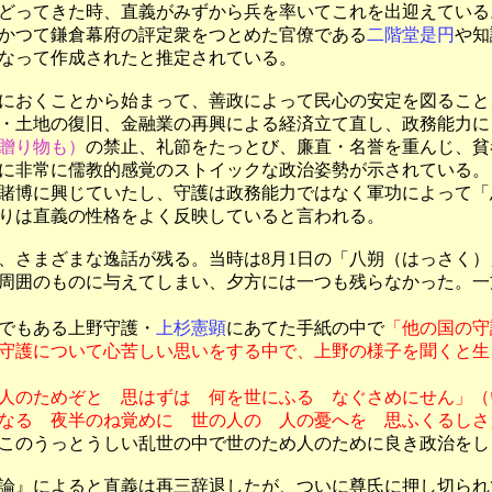
どってきた時、直義がみずから兵を率いてこれを出迎えている。
かつて鎌倉幕府の評定衆をつとめた官僚である
二階堂是円
や知
なって作成されたと推定されている。
におくことから始まって、善政によって民心の安定を図ること
・土地の復旧、金融業の再興による経済立て直し、政務能力に
贈り物も）
の禁止、礼節をたっとび、廉直・名誉を重んじ、貧
に非常に儒教的感覚のストイックな政治姿勢が示されている。
賭博に興じていたし、守護は政務能力ではなく軍功によって「
りは直義の性格をよく反映していると言われる。
さまざまな逸話が残る。当時は8月1日の「八朔（はっさく）
周囲のものに与えてしまい、夕方には一つも残らなかった。一
心でもある上野守護・
上杉憲顕
にあてた手紙の中で
「他の国の守
守護について心苦しい思いをする中で、上野の様子を聞くと生
人のためぞと 思はずは 何を世にふる なぐさめにせん」（
なる 夜半のね覚めに 世の人の 人の憂へを 思ふくるしさ
このうっとうしい乱世の中で世のため人のために良き政治をし
論』によると直義は再三辞退したが、ついに尊氏に押し切られ