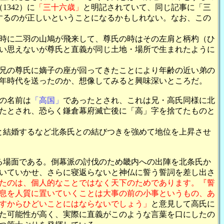
342）に
「三十六歳」
と明記されていて、同じ記事に「三
とするのが正しいということになるかもしれない。なお、この
時に二羽の山鳩が飛来して、尊氏の時はその左肩と柄杓（ひ
い思えないが尊氏と直義が同じ土地・場所で生まれたように
兄の尊氏に嫡子の座が回ってきたことにより年齢の近い弟の
年時代を送ったのか、想像してみると興味深いところだ。
の名前は
「高国」
であったとされ、これは兄・高氏同様に北
たとされ、恐らく鎌倉幕府滅亡後に「高」字を捨てたものと
と結婚するなど北条氏との結びつきを強めて地位を上昇させ
める場面である。倒幕派の討伐のため畿内への出陣を北条氏か
いていかせ、さらに寝返らないと神仏に誓う誓詞を差し出さ
たのは、個人的なことではなく天下のためであります。『誓
息を人質に置いていくことは大事の前の小事というもの、あ
すからひどいことにはならないでしょう」
と意見して高氏に
た可能性が高く、実際に直義がこのような言葉を口にしたの