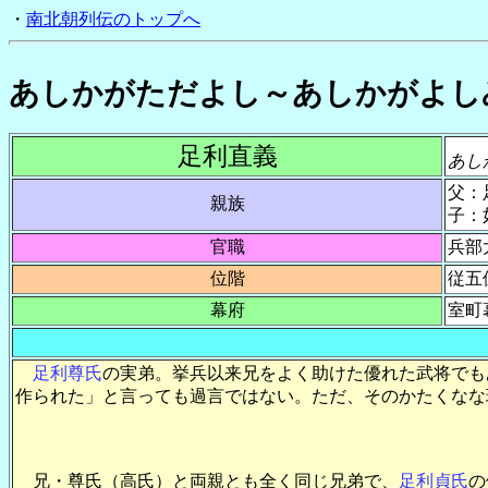
・
南北朝列伝のトップへ
あしかがただよし～あしかがよし
足利直義
あし
父：
親族
子：
官職
兵部
位階
従五
幕府
室町
足利尊氏
の実弟。挙兵以来兄をよく助けた優れた武将でも
作られた」と言っても過言ではない。ただ、そのかたくなな
兄・尊氏（高氏）と両親とも全く同じ兄弟で、
足利貞氏
の