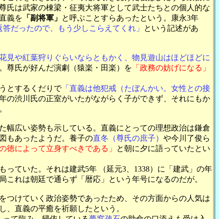
尊氏は武家の棟梁・征夷大将軍として武士たちとの個人的な
直義を
「副将軍」
と呼ぶことすらあったという。康永3年
返答だったので、もう少しこらえてくれ」
という記述があ
花見や紅葉狩りぐらいならともかく、物見遊山はほどほどに
。尊氏が好んだ演劇（猿楽・田楽）を
「政務の妨げになる」
うとするくだりで
「直義は他犯戒（たぼんかい。女性との接
年の渋川氏の正室がいたがながらく子ができず、それにもか
。
た幅広い姿勢も示している。直義にとっての理想政治は鎌倉
図もあったようだ。養子の
直冬（尊氏の庶子）
や今川了俊ら
の徳によって立身すべきである」
と朝に夕に語っていたとい
ていた。それは建武5年 （延元3、1338）に「建武」の年
局これは朝廷で通らず「暦応」という年号になるのだが。
をつけていく政治姿勢であったため、その方面からの人気は
わし、直義の平癒を祈願したという。
もって臨み、帰依している
夢窓疎石
の助命の口添えも受け入