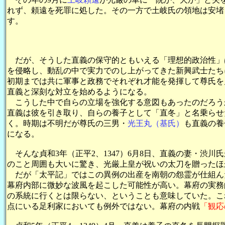
れず、頼遠を死罪に処した。その一方で土岐氏の領地は安堵
す。
だが、そうした直義の保守的ともいえる「理想的政治性」
を侵略し、動乱の中で実力でのし上がってきた新興武士たち
初期までは共に軍事と政務でそれぞれ才能を発揮して尊氏を
直義と深刻な対立を始めるようになる。
こうした中で自らの立場を強化する意図もあったのだろう
直義は彼を引き取り、自らの養子として「直冬」と名乗らせ
く。時期は不明だが尊氏の三男・
光王丸（基氏）
も直義の養
になる。
そんな貞和3年（正平2、1347）6月8日、直義の妻・渋
のこと周囲も大いに驚き、光厳上皇が祝いの太刀を贈ったほ
だが「太平記」ではこの異例の出産を南朝の怨霊が仕組ん
幕府内部に微妙な波風を起こした可能性が高い。幕府の実務
の系統に行くとは限らない、ということも意味していた。こ
点にいる足利家においても例外ではない。幕府の内戦
「観応