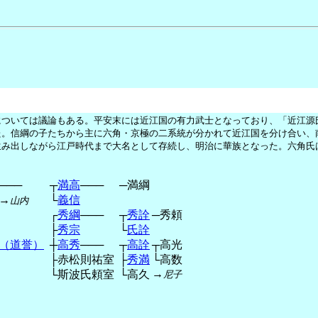
ついては議論もある。平安末には近江国の有力武士となっており、「近江源
た。信綱の子たちから主に六角・京極の二系統が分かれて近江国を分け合い、
生み出しながら江戸時代まで大名として存続し、明治に華族となった。六角氏
───
┬
満高
───
─満綱
→
└
義信
山内
┌
秀綱
───
┬
秀詮
─秀頼
├
秀宗
└
氏詮
（道誉）
┼
高秀
───
┬
高詮
┬高光
├赤松則祐室
├
秀満
└高数
→
└斯波氏頼室
└高久
尼子