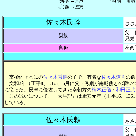
├義泰
→
└時綱
─通清
富田
└宗泰
→
高岡
佐々木氏詮
ささ
父：
親族
兄弟
官職
左衛
京極佐々木氏の
佐々木秀綱
の子で、有名な
佐々木道誉
の孫
文和2年（正平8、1353）6月に父・秀綱が南朝側との戦い
に従った。摂津に侵攻してきた南朝方の
楠木正儀
・
和田正武
この戦いについて、『太平記』は康安元年（正平16、1361
している。
佐々木氏頼
ささ
父：