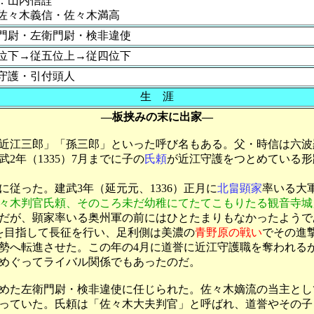
：山内信詮
佐々木義信・佐々木満高
門尉・左衛門尉・検非違使
位下→従五位上→従四位下
守護・引付頭人
生 涯
―板挟みの末に出家―
近江三郎」「孫三郎」といった呼び名もある。父・時信は六波
年（1335）7月までに子の
氏頼
が近江守護をつとめている形
従った。建武3年（延元元、1336）正月に
北畠顕家
率いる大
々木判官氏頼、そのころ未だ幼稚にてたてこもりたる観音寺城
のだが、顕家率いる奥州軍の前にはひとたまりもなかったようで
京を目指して長征を行い、足利側は美濃の
青野原の戦い
でその進
勢へ転進させた。この年の4月に道誉に近江守護職を奪われる
めぐってライバル関係でもあったのだ。
つとめた左衛門尉・検非違使に任じられた。佐々木嫡流の当主と
っていた。氏頼は「佐々木大夫判官」と呼ばれ、道誉やその子