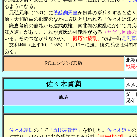
るようになる。
元弘元年（1331）に
後醍醐天皇
が倒幕の挙兵をすると佐々
治・大和経由の部隊のなかに貞氏と思われる「佐々木近江入
鎌倉幕府の崩壊から建武政権、南北朝の動乱にかけて貞氏の
江入道」がおり、これが貞氏の可能性がある
（ただし同族の
いる。そのつながりなのか、
「観応の擾乱」
では一時
足利直
文和4年（正平10、1355）11月19日に没。彼の系統
ある。
北朝
PCエンジンCD版
戦闘
佐々木貞満
ささ
父：
親族
兄弟
佐々木宗氏
の子で
「五郎左衛門」
を称した。
佐々木道誉
の
建武2年（1335）に北条残党による反乱
「中先代の乱」
が