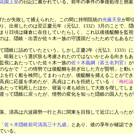
花園上皇
の日記に書かれている。前年の事件の事後処理と懸案
挙げたが失敗して捕えられた。この間に持明院統の
光厳天皇
が即
り、出発したのは翌正慶元年（元弘2、1332）3月のことで、
まり日頃は鎌倉に在住していたらしく、これ以後後醍醐を監視
のは、隠岐・出雲が佐々木一族の守護国だったためでもあるだ
て隠岐に詰めていたという。しかし正慶2年（元弘3、1333）
、暗殺という選択肢も考慮されたのではないかとみる向きもある
監視にあたっていた佐々木一族の
佐々木義綱（富士名判官）
が
のなかで「この情勢では後醍醐を担ぎ出した方が賢明」と動い
上を行く船を検問してまわったが、後醍醐を捕えることができ
高貞に応援を求めたが、高貞はこれを拒絶している
（「梅松論
あたって戦死したほか、寝返り者も続出して大敗を喫してしま
渡って隠岐に戻ったが、情勢の変化を知った隠岐の国人たちが
陥落。清高は六波羅勢一行と共に関東を目指して近江に入った
「佐々木隠岐前司清高三十九歳」
とあり、彼の享年が確認でき
ている。