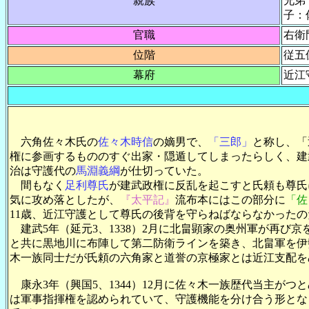
親族
兄弟
子：
官職
右衛
位階
従五
幕府
近江
六角佐々木氏の
佐々木時信
の嫡男で、
「三郎」
と称し、「
権に参画するもののすぐ出家・隠遁してしまったらしく、建武2
治は守護代の
馬淵義綱
が仕切っていた。
間もなく
足利尊氏
が建武政権に反乱を起こすと氏頼も尊氏に
気に攻め落としたが、
『太平記』
流布本にはこの部分に
「佐
11歳、近江守護として尊氏の後背を守らねばならなかった
建武5年（延元3、1338）2月に北畠顕家の奥州軍が再び
と共に黒地川に布陣して第二防衛ラインを築き、北畠軍を伊
木一族同士だが氏頼の六角家と道誉の京極家とは近江支配を
康永3年（興国5、1344）12月に佐々木一族歴代当主が
は軍事指揮権を認められていて、守護機能を分け合う形とな