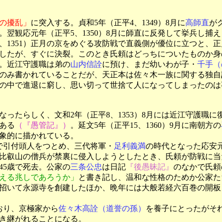
の擾乱」
に突入する。貞和5年（正平4、1349）8月に
高師直
が
。翌観応元年（正平5、1350）8月に師直に反発して挙兵し捕
、1351）正月の京をめぐる攻防戦で直義側が優位に立つと、正
たが、すぐに決裂。このとき氏頼はどっちについたものか身の
。近江守護職は弟の
山内信詮
に預け、まだ幼いわが子・
千手（
のみ書かれていることだが、天正本は佐々木一族に関する独自
の中で進退に窮し、思い切って世捨て人になってしまったのは
らしく、文和2年（正平8、1353）8月には近江守護職に復帰し
ある
（『愚管記』）
。延文5年（正平15、1360）9月に南朝方の
象的に描かれている。
で引付頭人をつとめ、三代将軍・
足利義満
の時代となった応安元
20日に比叡山の僧兵が禁裏に侵入しようとしたとき、氏頼が防戦
45歳で死去。公家の
三条公忠
は日記
『後愚昧記』
のなかで氏頼
える兆しであろうか」
と書き記し、温和な性格のためか公家た
招いて永源寺を創建したほか、晩年には大般若経六百巻の開板
ており、京極家から
佐々木高詮（道誉の孫）
を養子にとったがそ
き継がれることになる。