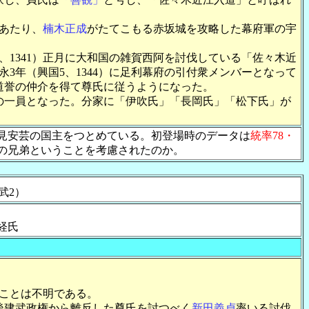
あたり、
楠木正成
がたてこもる赤坂城を攻略した幕府軍の宇
1341）正月に大和国の雑賀西阿を討伐している「佐々木近
永3年（興国5、1344）に足利幕府の引付衆メンバーとなって
道誉の仲介を得て尊氏に従うようになった。
衆の一員となった。分家に「伊吹氏」「長岡氏」「松下氏」が
見安芸の国主をつとめている。初登場時のデータは
統率78・
の兄弟ということを考慮されたのか。
建武2）
経氏
ことは不明である。
後建武政権から離反した尊氏を討つべく
新田義貞
率いる討伐