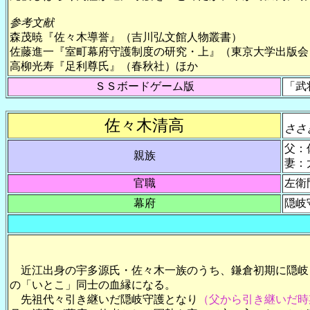
参考文献
森茂暁『佐々木導誉』（吉川弘文館人物叢書）
佐藤進一『室町幕府守護制度の研究・上』（東京大学出版会
高柳光寿『足利尊氏』（春秋社）ほか
ＳＳボードゲーム版
「武
佐々木清高
ささ
父：
親族
妻：
官職
左衛
幕府
隠岐
近江出身の宇多源氏・佐々木一族のうち、鎌倉初期に隠岐
の「いとこ」同士の血縁になる。
先祖代々引き継いだ隠岐守護となり
（父から引き継いだ時