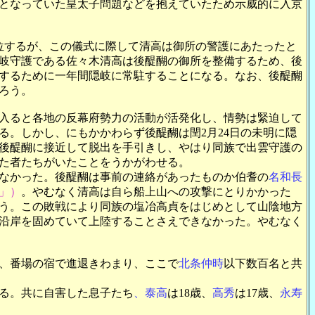
となっていた皇太子問題などを抱えていたため示威的に入京
位するが、この儀式に際して清高は御所の警護にあたったと
隠岐守護である佐々木清高は後醍醐の御所を整備するため、後
するために一年間隠岐に常駐することになる。なお、後醍醐
ろう。
に入ると各地の反幕府勢力の活動が活発化し、情勢は緊迫して
。しかし、にもかかわらず後醍醐は閏2月24日の未明に隠
後醍醐に接近して脱出を手引きし、やはり同族で出雲守護の
た者たちがいたことをうかがわせる。
なかった。後醍醐は事前の連絡があったものか伯耆の
名和長
」）
。やむなく清高は自ら船上山への攻撃にとりかかった
う。この敗戦により同族の塩冶高貞をはじめとして山陰地方
沿岸を固めていて上陸することさえできなかった。やむなく
が、番場の宿で進退きわまり、ここで
北条仲時
以下数百名と共
る。共に自害した息子たち
、泰高
は18歳、
高秀
は17歳、
永寿