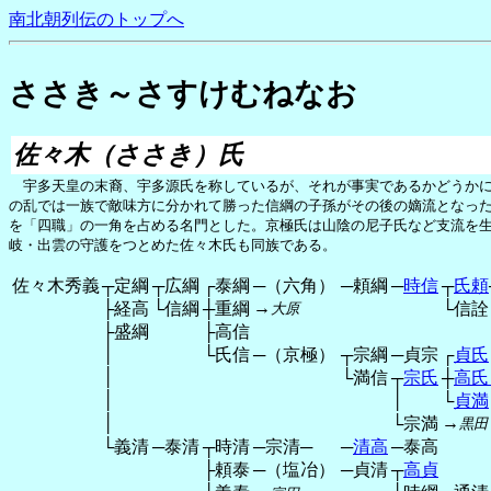
南北朝列伝のトップへ
ささき～さすけむねなお
佐々木（ささき）氏
宇多天皇の末裔、宇多源氏を称しているが、それが事実であるかどうかに
の乱では一族で敵味方に分かれて勝った信綱の子孫がその後の嫡流となっ
を「四職」の一角を占める名門とした。京極氏は山陰の尼子氏など支流を
岐・出雲の守護をつとめた佐々木氏も同族である。
佐々木秀義
┬定綱
┬広綱
┌泰綱
─（六角）
─頼綱
─
時信
┬
氏頼
→
├経高
└信綱
┼重綱
└信詮
大原
├盛綱
├高信
│
└氏信
─（京極）
┬宗綱
─貞宗
┌
貞氏
│
└満信
┬
宗氏
┼
高氏
│
│
└
貞満
│
→
└宗満
黒田
└義清
─泰清
┬時清
─宗清─
─
清高
─泰高
├頼泰
─（塩冶）
─貞清
┬
高貞