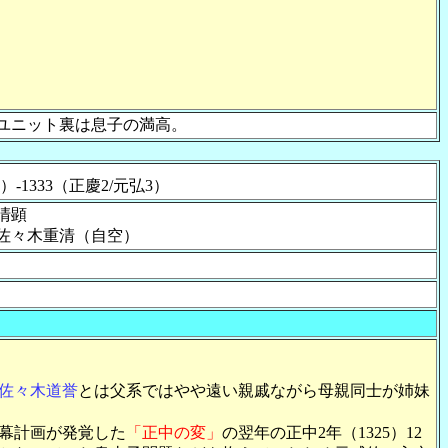
ユニット裏は息子の満高。
3）-1333（正慶2/元弘3）
木清顕
佐々木重清（自空）
佐々木道誉
とは父系ではやや遠い親戚ながら母親同士が姉妹
幕計画が発覚した
「正中の変」
の翌年の正中2年（1325）12