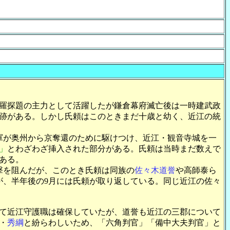
羅探題の主力として活躍したが鎌倉幕府滅亡後は一時建武政
跡がある。しかし氏頼はこのときまだ十歳と幼く、近江の統
軍が奥州から京奪還のために駆けつけ、近江・観音寺城を一
」
とわざわざ挿入された部分がある。氏頼は当時まだ数えで
ある。
撃を阻んだが、このとき氏頼は同族の
佐々木道誉
や高師泰ら
が、半年後の9月には氏頼が取り返している。同じ近江の佐々
して近江守護職は確保していたが、道誉も近江の三郡について
・
秀綱
と紛らわしいため、「六角判官」「備中大夫判官」と