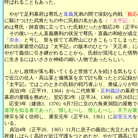
呼ばれることもあった。
やがて足利幕府は尊氏と
直義
兄弟の間で深刻な内戦
「観応
に駆けつけた武将たちの中に氏頼の名がある
（「太平記」）
めは尊氏・師直側に立っていた氏頼だったが観応2年（正平6
その後いったん直義勝利の状況で尊氏・直義の和睦が成立し
「崇永」
と号し、世を捨てて高野山にひきこもってしまった
頼の出家遁世の話は『太平記』の版本のひとつ「天正本」に
やがて義信に引き継がれることから、氏頼が混沌とした情勢
に生きるにはいささか神経の細い人物であったらしい。
しかし政情が落ち着いてくると世捨て人を続ける気もなくなった
で近江の住人・高山某と儀俄某を京で討ち取ったとの記録が
『太平記』ではこのときの氏頼の戦巧者ぶり、勇猛ぶりが印
貞治3年（正平19、1364）から二代将軍・
足利義詮
の幕府
幕府の要職を務めた。翌応安2年（正平24、1369）4月
応安3年（建徳3、1370）6月7日に京の六角東洞院の屋敷で
道理を知る者であった。惜しむべし、惜しむべし。天下が衰
禅宗を深く信仰し、康安元年（正平16、1361）に
寂室元光
を
いる。
貞治4年（正平20、1365）11月に息子の義信に先立たれ
死後しばらく高詮が近江守護をつとめたが、やがて満高に引