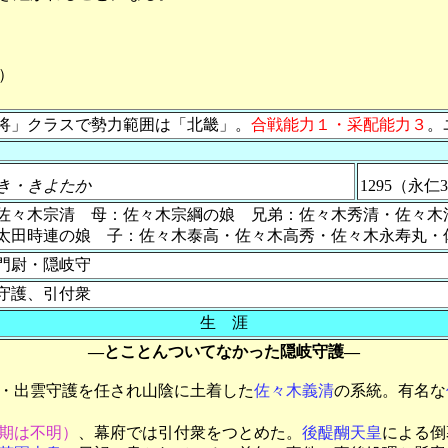
）
将」クラスで勢力範囲は「北畿」。
合戦能力１・采配能力３
。
き・きよたか
1295（永仁
佐々木宗清 母：佐々木宗綱の娘 兄弟：佐々木秀清・佐々
太田時連の娘 子：佐々木泰高・佐々木高秀・佐々木永寿丸・
門尉・隠岐守
守護、引付衆
生 涯
―とことんついてなかった隠岐守護―
・出雲守護を任され山陰に土着した
佐々木義清
の系統。有名な
期は不明）
、幕府では引付衆をつとめた。
後醍醐天皇
による倒