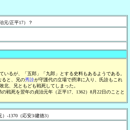
貞治元/正平17）？
ているが、「五郎」「九郎」とする史料もあるようである。
なると、兄の
秀詮
が守護代の立場で摂津に入り、氏詮もこれ
敗北、兄ともども戦死してしまった。
の戦死を翌年の貞治元年（正平17、1362）8月22日のことと
元）-1370（応安3/建徳3）