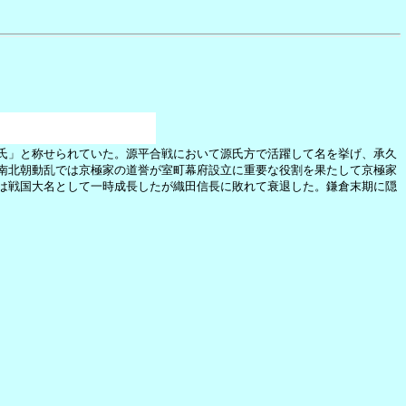
氏」と称せられていた。源平合戦において源氏方で活躍して名を挙げ、承久
南北朝動乱では京極家の道誉が室町幕府設立に重要な役割を果たして京極家
は戦国大名として一時成長したが織田信長に敗れて衰退した。鎌倉末期に隠