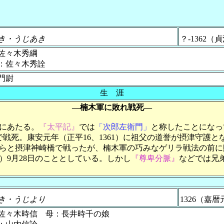
き・うじあき
？-1362（
佐々木秀綱
：佐々木秀詮
門尉
生 涯
―楠木軍に敗れ戦死―
にあたる。
『太平記』
では
「次郎左衛門」
と称したことになっ
で戦死。康安元年（正平16、1361）に祖父の道誉が摂津守護と
らと摂津神崎橋で戦ったが、楠木軍の巧みなゲリラ戦法の前に
）9月28日のこととしている。しかし
『尊卑分脈』
などでは兄弟
き・うじより
1326（嘉暦
佐々木時信 母：長井時千の娘