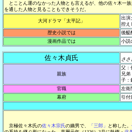
とことん運のなかった人物とも言えるが、他の佐々木一族
を通した人物と見ることもできそうだ。
出演
大河ドラマ「太平記」
控え
歴史小説では
後醍
漫画作品では
小説
佐々木貞氏
ささ
父：
親族
兄弟
子：
官職
左衛
幕府
引付
京極佐々木氏の
佐々木宗氏
の嫡男で、
「三郎」
と称した。
の系統を継ぐ形になった。嘉暦元年（1326）3月に執権・
北