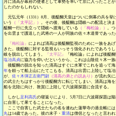
月に清高が幕府の使者として軍勢を率いて京に入ったことが
したのかもしれない。
元弘元年（1331）8月、後醍醐天皇はついに倒幕の兵を
いう
（「太平記」）
。その後、後醍醐は隠岐への配流と決ま
醍醐一行に先立って隠岐へ渡海している
（「梅松論」）
。つ
を出雲まで護送した武将の一人が同族の佐々木道誉であった
『梅松論』
によれば清高は後醍醐監視のために一族をあげ
きた。後醍醐に対する監視もいっそう強化されたであろうし
岐を脱出してしまう。
『太平記』
『梅松論』によれば後醍醐
塩冶高貞
に協力を仰いだというから、これは山陰佐々木一族
後醍醐の脱出を知った清高はすぐに水軍でこれを追って海
年
を頼って船上山にたてこもる。清高は出雲に上陸して塩冶
が、
佐々木弾正左衛門尉
（清高の弟との説あり）
が流れ矢に
の武士たちはすっかり後醍醐方に転じてしまい、清高は海を
船を北陸に向け、敦賀に上陸して六波羅探題に合流する。
しかし
足利高氏
の寝返りにより、5月7日に六波羅探題は
に自害して果てることになった。
ここで自害した武士たちの名を連ねた蓮華寺の過去帳には
丸
は14歳であった。彼の末子・
重清
は僧侶となったと言われ