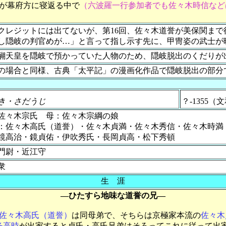
が幕府方に寝返る中で
（六波羅一行参加者でも佐々木時信など
クレジットには出てないが、第16回、佐々木道誉が美保関ま
し隠岐の判官めが…」と言って指し示す先に、甲冑姿の武士が
醐天皇を隠岐で預かっていた人物のため、隠岐脱出のくだりが
の場合と同様、古典「太平記」の漫画化作品で隠岐脱出の部分
き・さだうじ
？-1355（
佐々木宗氏 母：佐々木宗綱の娘
：佐々木高氏（道誉）・佐々木貞満・佐々木秀信・佐々木時満
鏡高治・鏡貞佑・伊吹秀氏・長岡貞高・松下秀頓
門尉・近江守
衆
生 涯
―ひたすら地味な道誉の兄―
佐々木高氏（道誉）
は同母弟で、そちらは京極家本流の
佐々木
条高時
が出家すると貞氏・高氏兄弟はそろってこれに従って出