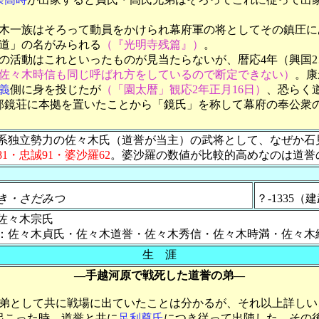
木一族はそろって動員をかけられ幕府軍の将としてその鎮圧に
道」の名がみられる
（『光明寺残篇』）
。
活動はこれといったものが見当たらないが、暦応4年（興国2、
佐々木時信も同じ呼ばれ方をしているので断定できない）
。康
義
側に身を投じたが
（「園太暦」観応2年正月16日）
、恐らく
は蒲郡郡鏡荘に本拠を置いたことから「鏡氏」を称して幕府の奉公
系独立勢力の佐々木氏（道誉が当主）の武将として、なぜか石
81・忠誠91・婆沙羅62
。婆沙羅の数値が比較的高めなのは道誉
き・さだみつ
？-1335（
佐々木宗氏
：佐々木貞氏・佐々木道誉・佐々木秀信・佐々木時満・佐々木
生 涯
―手越河原で戦死した道誉の弟―
弟として共に戦場に出ていたことは分かるが、それ以上詳しい
起こった時、道誉と共に
足利尊氏
につき従って出陣した。その