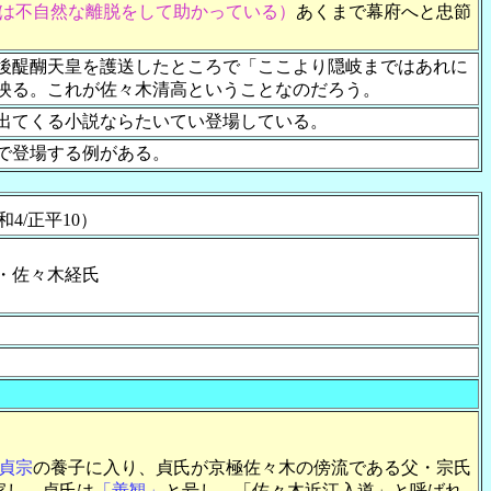
は不自然な離脱をして助かっている）
あくまで幕府へと忠節
で後醍醐天皇を護送したところで「ここより隠岐まではあれに
映る。これが佐々木清高ということなのだろう。
出てくる小説ならたいてい登場している。
で登場する例がある。
文和4/正平10）
・佐々木経氏
貞宗
の養子に入り、貞氏が京極佐々木の傍流である父・宗氏
家し、貞氏は
「善観」
と号し、「佐々木近江入道」と呼ばれ