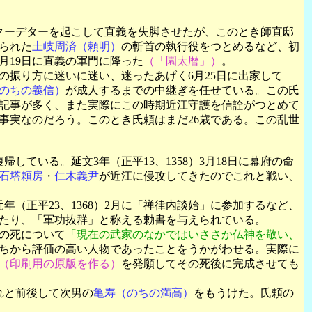
クーデターを起こして直義を失脚させたが、このとき師直邸
えられた
土岐周済（頼明）
の斬首の執行役をつとめるなど、初
月19日に直義の軍門に降った
（「園太暦」）
。
振り方に迷いに迷い、迷ったあげく6月25日に出家して
のちの義信）
が成人するまでの中継ぎを任せている。この氏
記事が多く、また実際にこの時期近江守護を信詮がつとめて
事実なのだろう。このとき氏頼はまだ26歳である。この乱世
ている。延文3年（正平13、1358）3月18日に幕府の命
石塔頼房
・
仁木義尹
が近江に侵攻してきたのでこれと戦い、
年（正平23、1368）2月に「禅律内談始」に参加するなど、
に当たり、「軍功抜群」と称える勅書を与えられている。
の死について
「現在の武家のなかではいささか仏神を敬い、
ちから評価の高い人物であったことをうかがわせる。実際に
（印刷用の原版を作る）
を発願してその死後に完成させても
れと前後して次男の
亀寿（のちの満高）
をもうけた。氏頼の