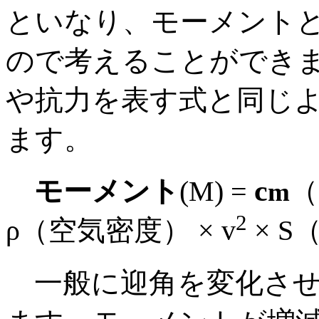
といなり、モーメント
ので考えることができ
や抗力を表す式と同じ
ます。
c
モーメント
(M) =
（
m
2
ρ（空気密度） × v
× S
一般に迎角を変化させ