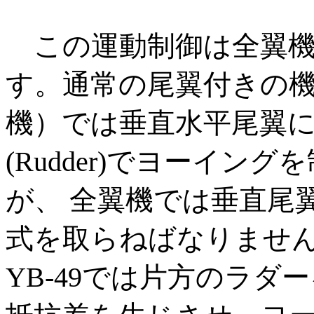
この運動制御は全翼機
す。通常の尾翼付きの
機）では垂直水平尾翼
(Rudder)でヨーイン
が、 全翼機では垂直尾
式を取らねばなりませ
YB-49では片方のラ