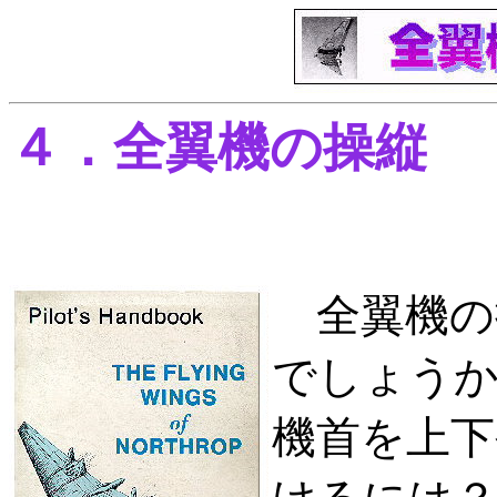
４．全翼機の操縦
全翼機の
でしょう
機首を上下