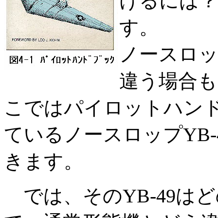
けるには？
す。
ノースロ
違う場合も
こではパイロットハンド
ているノースロップYB
きます。
では、そのYB-49は