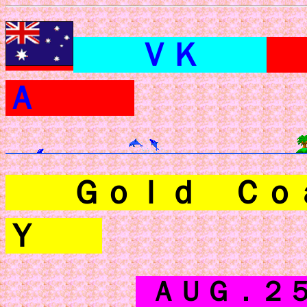
ＶＫ
Ａ
Ｇｏｌｄ Ｃｏａ
Ｙ
ＡＵＧ．２