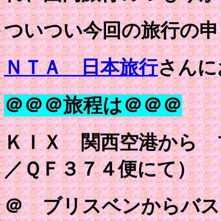
ついつい今回の旅行の申
ＮＴＡ 日本旅行
さんに
＠＠＠旅程は＠＠＠
ＫＩＸ 関西空港から 
／ＱＦ３７４便にて）
＠ ブリスベンからバ