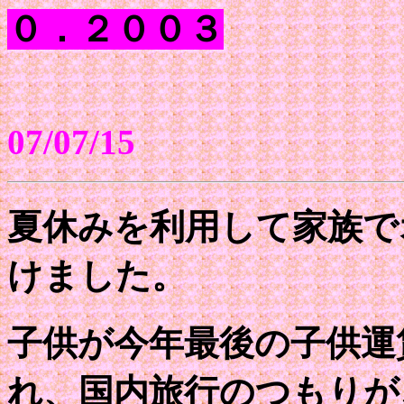
０．２００３
07/07/15
夏休みを利用して家族で
けました。
子供が今年最後の子供運
れ、国内旅行のつもりが