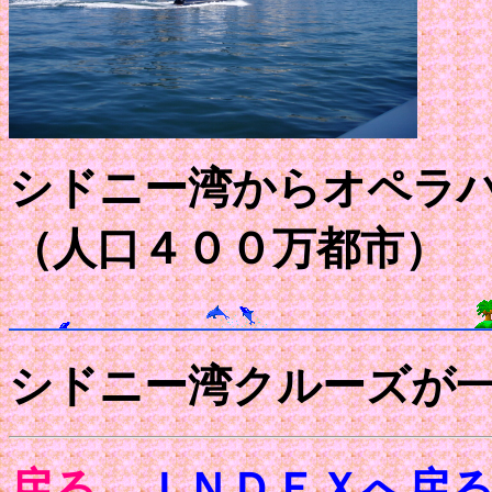
シドニー湾からオペラ
（人口４００万都市）
シドニー湾クルーズが
戻る
ＩＮＤＥＸへ戻