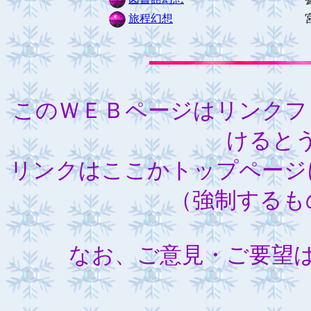
旅程幻想
宮沢賢
このＷＥＢページはリンクフ
けると
リンクはここかトップページ
（強制するも
なお、ご意見・ご要望