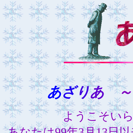
あ
ざ
り
あ
～
ようこそい
あなたは99年3月13日以