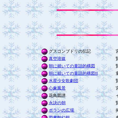
グスコンブドリの伝記
宮沢賢
真空溶媒
賢治の
朝に就いての童話的構図
賢治の
朝に就いての童話的構図II
童話
水星少女歌劇団
賢治の
心象風景
宮沢賢
花鳥図譜
イーハ
永訣の朝
賢治に
ポランの広場
掲示板
図書館幻想
参考文