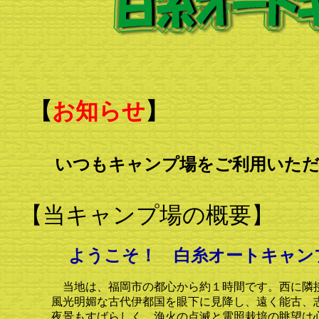
【
お知らせ
】
いつもキャンプ場をご利用いた
【当キャンプ場の概要】
ようこそ！ 白糸オートキャン
当地は、福岡市の都心から約１時間です。西に隣接す
風光明媚な古代伊都国を眼下に見降し、遠く能古、志
夜景もすばらしく、漁火の点滅と電照栽培の眺望は心