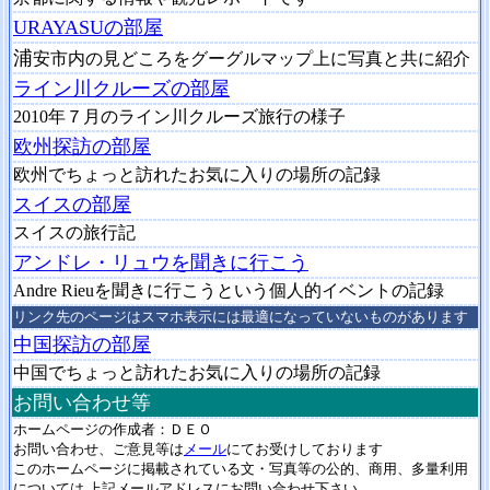
URAYASUの部屋
浦
安市内の
見どころをグーグルマップ上に写真と共に紹介
ライン川クルーズの部屋
2
010年７月のライン川クルーズ旅行の様子
欧州探訪の部屋
欧
州でちょっと訪れたお気に入りの場所の記録
スイスの部屋
スイスの旅行記
アンドレ・リュウを聞きに行こう
Andre Rieuを聞きに行こうという個人的イベントの記録
リンク先のページはスマホ表示には最適になっていないものがあります
中国探訪の部屋
中国でちょっと訪れたお気に入りの場所の記録
お問い合わせ等
ホームページの作成者：ＤＥＯ
お問い合わせ、ご意見等は
メール
にてお受けしております
このホームページに掲載されている文・写真等の公的、商用、多量利用
については 上記メールアドレスにお問い合わせ下さい