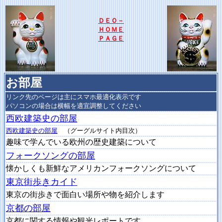
ＤＥＯ－
ＨＯＭＥ
ＰＡＧＥ
お部屋
リンク先のページは主にスマホ最適化表示です
パソコンの場合は横幅を適宜調整してください
西欧建築史の部屋
西欧建築史の部屋
（グーグルサイト内目次）
趣味で学んでいる欧州の歴史建築について
フォークソングの部屋
懐かしくも新鮮なアメリカンフォークソングについて
東京街歩きカイド
東京の街歩きで面白い場所や物を紹介します
京都の部屋
京都に関する情報や観光レポートです