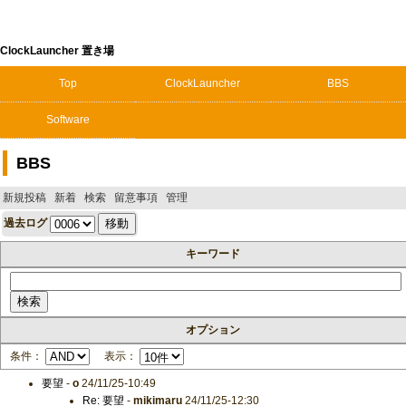
ClockLauncher 置き場
Top
ClockLauncher
BBS
Software
BBS
新規投稿
新着
検索
留意事項
管理
過去ログ
キーワード
オプション
条件：
表示：
要望
-
o
24/11/25-10:49
Re: 要望
-
mikimaru
24/11/25-12:30