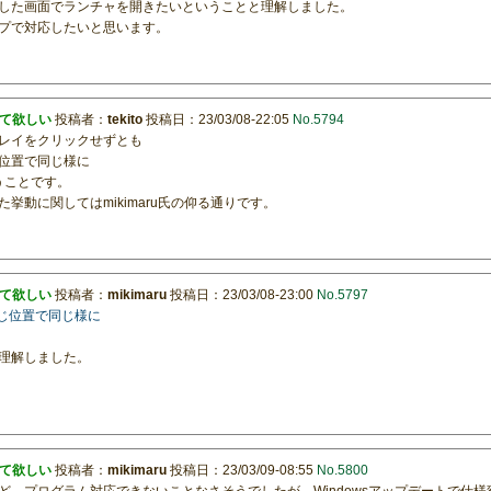
した画面でランチャを開きたいということと理解しました。
プで対応したいと思います。
して欲しい
投稿者：
tekito
投稿日：23/03/08-22:05
No.5794
レイをクリックせずとも
位置で同じ様に
いうことです。
挙動に関してはmikimaru氏の仰る通りです。
して欲しい
投稿者：
mikimaru
投稿日：23/03/08-23:00
No.5797
同じ位置で同じ様に
理解しました。
して欲しい
投稿者：
mikimaru
投稿日：23/03/09-08:55
No.5800
ど、プログラム対応できないことなさそうでしたが、Windowsアップデートで仕