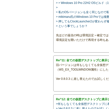
> > Windows 10 Pro 22H2 
>
> 私のOSバージョンも全く同じなの
> mikimaru氏のWindows 10 
> 押してもClockLauncher2が
> という事でしょうか？
先ほどの返信の時は環境設定＞確定では
環境設定を開いただけで再現する時もあ
Re^11: 全ての仮想デスクトップに表
旧バージョンは何もしなくても全仮想デ
（WS_EX_TOOLWINDOW属性）
Ver 0.8.0.3 に差し替えたのでお試しく
Re^12: 全ての仮想デスクトップに表
>何もしなくても全仮想デスクトップに
> Ver 0.8.0.3 に差し替えたのでお試