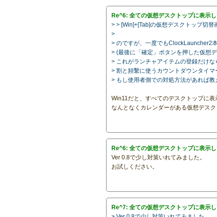
Re^6: 全ての仮想デスクトップに表示
> > [Win]+[Tab]の仮想デスク
>
> のですが、一度でもClockLaun
> (最後に「確定」ボタンを押した仮想
> これがランチャアイテムの登録だけ
> 割と頻繫に使うカウントダウンタイ
> もし使用者側での対処方法があれば
Win11だと、すべてのデスクトップ
なんとなくカレンダーがある仮想デスク
Re^6: 全ての仮想デスクトップに表示
Ver 0.8で少し対策いれてみました。
お試しください。
Re^7: 全ての仮想デスクトップに表示
> Ver 0.8で少し対策いれてみました。