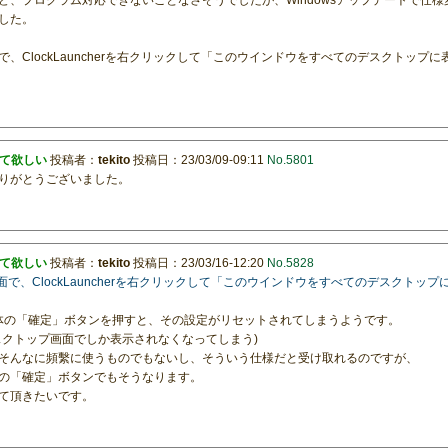
した。
替画面で、ClockLauncherを右クリックして「このウインドウをすべてのデスクト
して欲しい
投稿者：
tekito
投稿日：23/03/09-09:11
No.5801
りがとうございました。
して欲しい
投稿者：
tekito
投稿日：23/03/16-12:20
No.5828
プ切替画面で、ClockLauncherを右クリックして「このウインドウをすべてのデスク
er2本体の「確定」ボタンを押すと、その設定がリセットされてしまうようです。
スクトップ画面でしか表示されなくなってしまう)
そんなに頻繫に使うものでもないし、そういう仕様だと受け取れるのですが、
の「確定」ボタンでもそうなります。
て頂きたいです。