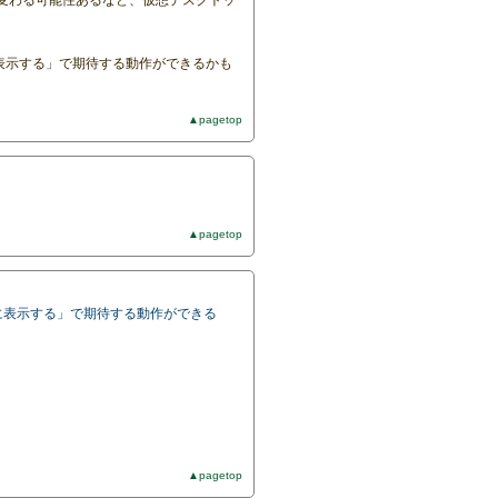
ップに表示する」で期待する動作ができるかも
▲pagetop
▲pagetop
トップに表示する」で期待する動作ができる
▲pagetop