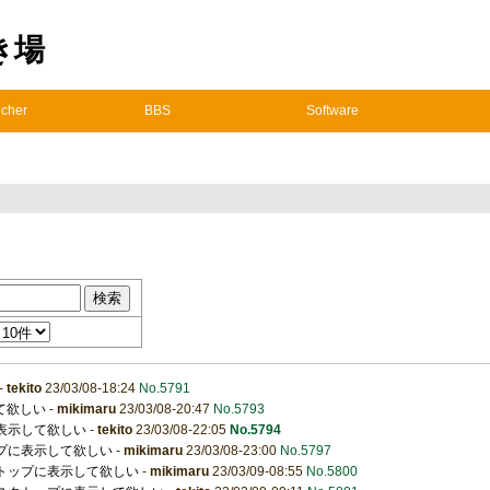
置き場
cher
BBS
Software
-
tekito
23/03/08-18:24
No.5791
て欲しい
-
mikimaru
23/03/08-20:47
No.5793
に表示して欲しい
-
tekito
23/03/08-22:05
No.5794
ップに表示して欲しい
-
mikimaru
23/03/08-23:00
No.5797
スクトップに表示して欲しい
-
mikimaru
23/03/09-08:55
No.5800