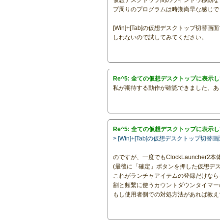
プ周りのプログラムは時期尚早な感じで
[Win]+[Tab]の仮想デスクトップ切
しれないので試してみてください。
Re^5: 全ての仮想デスクトップに表示
私が期待する動作が確認できました。あ
Re^5: 全ての仮想デスクトップに表示
> [Win]+[Tab]の仮想デスクトッ
のですが、一度でもClockLaunch
(最後に「確定」ボタンを押した仮想デ
これがランチャアイテムの登録だけなら
割と頻繫に使うカウントダウンタイマー
もし使用者側での対処方法があれば教え