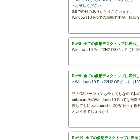
> お試しください。
0.8での対応ありがとうございます。
Windows10 Proでの挙動ですが、
Re^8: 全ての仮想デスクトップに表示
Windows 10 Pro 22H2 OSビ
Re^9: 全ての仮想デスクトップに表示
> Windows 10 Pro 22H2 OS
私のOSバージョンも全く同じなので私
mikimaru氏のWindows 10 P
押してもClockLauncher2が変
という事でしょうか？
Re^10: 全ての仮想デスクトップに表