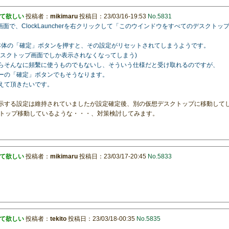
して欲しい
投稿者：
mikimaru
投稿日：23/03/16-19:53
No.5831
トップ切替画面で、ClockLauncherを右クリックして「このウインドウをすべてのデス
cher2本体の「確定」ボタンを押すと、その設定がリセットされてしまうようです。
デスクトップ画面でしか表示されなくなってしまう)
ならそんなに頻繫に使うものでもないし、そういう仕様だと受け取れるのですが、
マーの「確定」ボタンでもそうなります。
教えて頂きたいです。
に表示する設定は維持されていましたが設定確定後、別の仮想デスクトップに移動して
トップ移動しているような・・・、対策検討してみます。
して欲しい
投稿者：
mikimaru
投稿日：23/03/17-20:45
No.5833
して欲しい
投稿者：
tekito
投稿日：23/03/18-00:35
No.5835