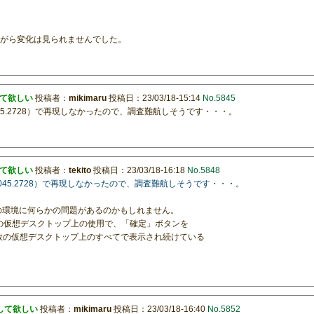
残念ながら変化は見られませんでした。
して欲しい
投稿者：
mikimaru
投稿日：23/03/18-15:14
No.5845
ルド（19045.2728）で再現しなかったので、調査難航しそうです・・・。
して欲しい
投稿者：
tekito
投稿日：23/03/18-16:18
No.5848
ビルド（19045.2728）で再現しなかったので、調査難航しそうです・・・。
の環境に何らかの問題があるのかもしれません。
roでは複数の仮想デスクトップ上の使用で、「確定」ボタンを
わらず複数の仮想デスクトップ上のすべてで表示され続けている
示して欲しい
投稿者：
mikimaru
投稿日：23/03/18-16:40
No.5852