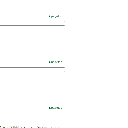
▲pagetop
▲pagetop
▲pagetop
様変わる可能性あるなど、仮想デスクトッ