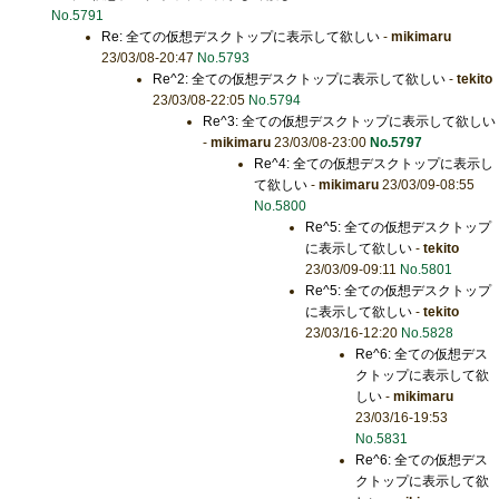
No.5791
Re: 全ての仮想デスクトップに表示して欲しい
-
mikimaru
23/03/08-20:47
No.5793
Re^2: 全ての仮想デスクトップに表示して欲しい
-
tekito
23/03/08-22:05
No.5794
Re^3: 全ての仮想デスクトップに表示して欲しい
-
mikimaru
23/03/08-23:00
No.5797
Re^4: 全ての仮想デスクトップに表示し
て欲しい
-
mikimaru
23/03/09-08:55
No.5800
Re^5: 全ての仮想デスクトップ
に表示して欲しい
-
tekito
23/03/09-09:11
No.5801
Re^5: 全ての仮想デスクトップ
に表示して欲しい
-
tekito
23/03/16-12:20
No.5828
Re^6: 全ての仮想デス
クトップに表示して欲
しい
-
mikimaru
23/03/16-19:53
No.5831
Re^6: 全ての仮想デス
クトップに表示して欲