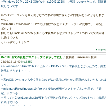
> Windows 10 Pro 22H2 OSビルド（19045.2728）で再現しなかったので、調査
航しそうです・・・。
私のOSバージョンも全く同じなので私の環境に何らかの問題があるのかもしれま
せん。
mikimaru氏のWindows 10 Proでは複数の仮想デスクトップ上の使用で、「確定」
ボタンを
押してもClockLauncher2が変わらず複数の仮想デスクトップ上のすべてで表示さ
れ続けている
という事でしょうか？
▲pageto
Re^10: 全ての仮想デスクトップに表示して欲しい
投稿者：
mikimaru
投稿日：
23/03/18-16:40
No.5852
> > Windows 10 Pro 22H2 OSビルド（19045.2728）で再現しなかったので、調査
難航しそうです・・・。
>
> 私のOSバージョンも全く同じなので私の環境に何らかの問題があるのかもしれ
せん。
> mikimaru氏のWindows 10 Proでは複数の仮想デスクトップ上の使用で、「確
定」ボタンを
> 押してもClockLauncher2が変わらず複数の仮想デスクトップ上のすべてで表示
れ続けている