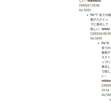
しい
-
mikimaru
23/03/17-20:45
No.5833
Re^7: 全ての仮
想デスクトッ
プに表示して
欲しい
-
tekito
23/03/18-00:35
No.5835
Re^8:
全ての
仮想デ
スクト
ップに
表示し
て欲し
い
-
mikim
23/03/
15:14
No.58