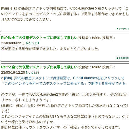
[Win]+[Tab]の仮想デスクトップ切替画面で、ClockLauncherを右クリックして「こ
のウインドウをすべてのデスクトップに表示する」で期待する動作ができるかもし
れないので試してみてください。
▲pageto
Re^5: 全ての仮想デスクトップに表示して欲しい
投稿者：
tekito
投稿日：
23/03/09-09:11
No.5801
私が期待する動作が確認できました。ありがとうございました。
▲pageto
Re^5: 全ての仮想デスクトップに表示して欲しい
投稿者：
tekito
投稿日：
23/03/16-12:20
No.5828
> [Win]+[Tab]の仮想デスクトップ切替画面で、ClockLauncherを右クリックして
「このウインドウをすべてのデスクトップに表示する」で期待する動作ができる
のですが、一度でもClockLauncher2本体の「確定」ボタンを押すと、その設定が
リセットされてしまうようです。
(最後に「確定」ボタンを押した仮想デスクトップ画面でしか表示されなくなって
まう)
これがランチャアイテムの登録だけならそんなに頻繫に使うものでもないし、そう
いう仕様だと受け取れるのですが、
割と頻繫に使うカウントダウンタイマーの「確定」ボタンでもそうなります。