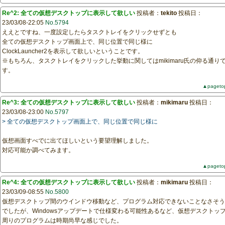
Re^2: 全ての仮想デスクトップに表示して欲しい
投稿者：
tekito
投稿日：
23/03/08-22:05
No.5794
ええとですね、一度設定したらタスクトレイをクリックせずとも
全ての仮想デスクトップ画面上で、同じ位置で同じ様に
ClockLauncher2を表示して欲しいということです。
※もちろん、タスクトレイをクリックした挙動に関してはmikimaru氏の仰る通り
す。
▲pageto
Re^3: 全ての仮想デスクトップに表示して欲しい
投稿者：
mikimaru
投稿日：
23/03/08-23:00
No.5797
> 全ての仮想デスクトップ画面上で、同じ位置で同じ様に
仮想画面すべでに出てほしいという要望理解しました。
対応可能か調べてみます。
▲pageto
Re^4: 全ての仮想デスクトップに表示して欲しい
投稿者：
mikimaru
投稿日：
23/03/09-08:55
No.5800
仮想デスクトップ間のウインドウ移動など、プログラム対応できないことなさそう
でしたが、Windowsアップデートで仕様変わる可能性あるなど、仮想デスクトッ
周りのプログラムは時期尚早な感じでした。