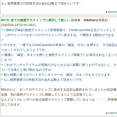
もし使用者側での対処方法があれば教えて頂きたいです。
▲pageto
Re^6: 全ての仮想デスクトップに表示して欲しい
投稿者：
mikimaru
投稿日：
23/03/16-19:53
No.5831
> > [Win]+[Tab]の仮想デスクトップ切替画面で、ClockLauncherを右クリックして
「このウインドウをすべてのデスクトップに表示する」で期待する動作ができる
>
> のですが、一度でもClockLauncher2本体の「確定」ボタンを押すと、その設定
リセットされてしまうようです。
> (最後に「確定」ボタンを押した仮想デスクトップ画面でしか表示されなくなっ
しまう)
> これがランチャアイテムの登録だけならそんなに頻繫に使うものでもないし、そ
ういう仕様だと受け取れるのですが、
> 割と頻繫に使うカウントダウンタイマーの「確定」ボタンでもそうなります。
> もし使用者側での対処方法があれば教えて頂きたいです。
Win11だと、すべてのデスクトップに表示する設定は維持されていましたが設定確
定後、別の仮想デスクトップに移動してしまうような症状でした。
なんとなくカレンダーがある仮想デスクトップ移動しているような・・・、対策検
討してみます。
▲pageto