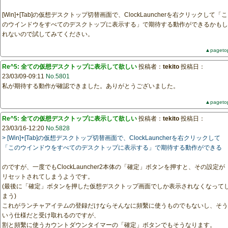
[Win]+[Tab]の仮想デスクトップ切替画面で、ClockLauncherを右クリックして「こ
のウインドウをすべてのデスクトップに表示する」で期待する動作ができるかもし
れないので試してみてください。
▲pageto
Re^5: 全ての仮想デスクトップに表示して欲しい
投稿者：
tekito
投稿日：
23/03/09-09:11
No.5801
私が期待する動作が確認できました。ありがとうございました。
▲pageto
Re^5: 全ての仮想デスクトップに表示して欲しい
投稿者：
tekito
投稿日：
23/03/16-12:20
No.5828
> [Win]+[Tab]の仮想デスクトップ切替画面で、ClockLauncherを右クリックして
「このウインドウをすべてのデスクトップに表示する」で期待する動作ができる
のですが、一度でもClockLauncher2本体の「確定」ボタンを押すと、その設定が
リセットされてしまうようです。
(最後に「確定」ボタンを押した仮想デスクトップ画面でしか表示されなくなって
まう)
これがランチャアイテムの登録だけならそんなに頻繫に使うものでもないし、そう
いう仕様だと受け取れるのですが、
割と頻繫に使うカウントダウンタイマーの「確定」ボタンでもそうなります。