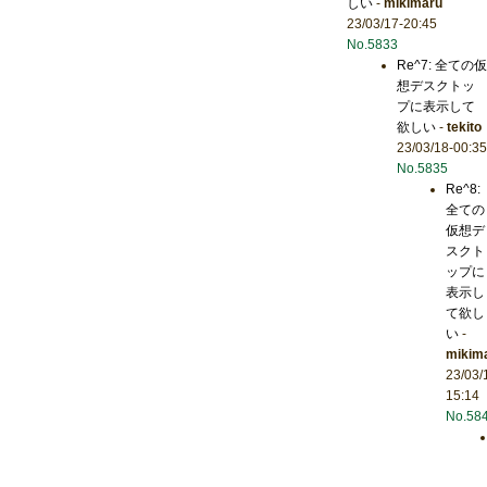
しい
-
mikimaru
23/03/17-20:45
No.5833
Re^7: 全ての仮
想デスクトッ
プに表示して
欲しい
-
tekito
23/03/18-00:35
No.5835
Re^8:
全ての
仮想デ
スクト
ップに
表示し
て欲し
い
-
mikim
23/03/
15:14
No.58