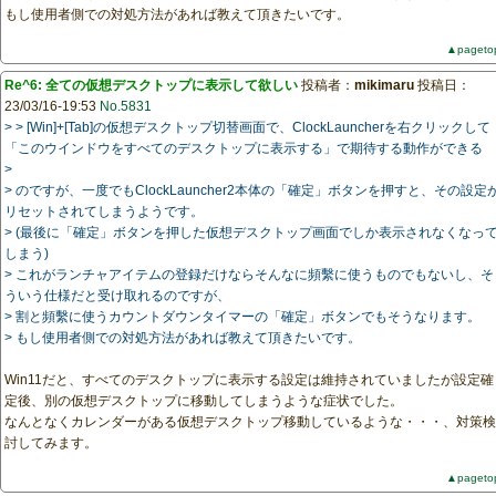
もし使用者側での対処方法があれば教えて頂きたいです。
▲pageto
Re^6: 全ての仮想デスクトップに表示して欲しい
投稿者：
mikimaru
投稿日：
23/03/16-19:53
No.5831
> > [Win]+[Tab]の仮想デスクトップ切替画面で、ClockLauncherを右クリックして
「このウインドウをすべてのデスクトップに表示する」で期待する動作ができる
>
> のですが、一度でもClockLauncher2本体の「確定」ボタンを押すと、その設定
リセットされてしまうようです。
> (最後に「確定」ボタンを押した仮想デスクトップ画面でしか表示されなくなっ
しまう)
> これがランチャアイテムの登録だけならそんなに頻繫に使うものでもないし、そ
ういう仕様だと受け取れるのですが、
> 割と頻繫に使うカウントダウンタイマーの「確定」ボタンでもそうなります。
> もし使用者側での対処方法があれば教えて頂きたいです。
Win11だと、すべてのデスクトップに表示する設定は維持されていましたが設定確
定後、別の仮想デスクトップに移動してしまうような症状でした。
なんとなくカレンダーがある仮想デスクトップ移動しているような・・・、対策検
討してみます。
▲pageto