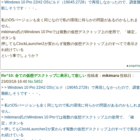
> Windows 10 Pro 22H2 OSビルド（19045.2728）で再現しなかったので、調査
航しそうです・・・。
私のOSバージョンも全く同じなので私の環境に何らかの問題があるのかもしれま
せん。
mikimaru氏のWindows 10 Proでは複数の仮想デスクトップ上の使用で、「確定」
ボタンを
押してもClockLauncher2が変わらず複数の仮想デスクトップ上のすべてで表示さ
れ続けている
という事でしょうか？
▲pageto
Re^10: 全ての仮想デスクトップに表示して欲しい
投稿者：
mikimaru
投稿日：
23/03/18-16:40
No.5852
> > Windows 10 Pro 22H2 OSビルド（19045.2728）で再現しなかったので、調査
難航しそうです・・・。
>
> 私のOSバージョンも全く同じなので私の環境に何らかの問題があるのかもしれ
せん。
> mikimaru氏のWindows 10 Proでは複数の仮想デスクトップ上の使用で、「確
定」ボタンを
> 押してもClockLauncher2が変わらず複数の仮想デスクトップ上のすべてで表示
れ続けている