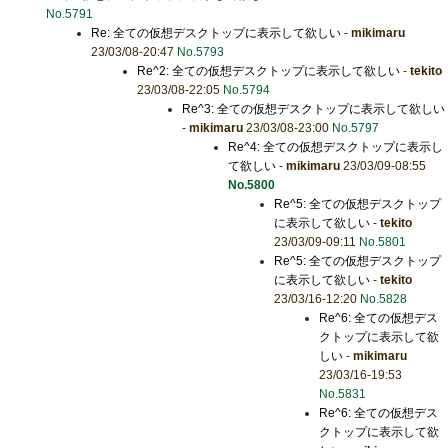
No.5791
Re: 全ての仮想デスクトップに表示して欲しい
-
mikimaru
23/03/08-20:47
No.5793
Re^2: 全ての仮想デスクトップに表示して欲しい
-
tekito
23/03/08-22:05
No.5794
Re^3: 全ての仮想デスクトップに表示して欲しい
-
mikimaru
23/03/08-23:00
No.5797
Re^4: 全ての仮想デスクトップに表示し
て欲しい
-
mikimaru
23/03/09-08:55
No.5800
Re^5: 全ての仮想デスクトップ
に表示して欲しい
-
tekito
23/03/09-09:11
No.5801
Re^5: 全ての仮想デスクトップ
に表示して欲しい
-
tekito
23/03/16-12:20
No.5828
Re^6: 全ての仮想デス
クトップに表示して欲
しい
-
mikimaru
23/03/16-19:53
No.5831
Re^6: 全ての仮想デス
クトップに表示して欲