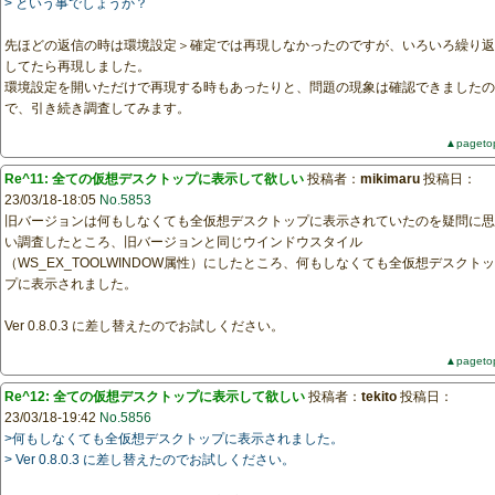
> という事でしょうか？
先ほどの返信の時は環境設定＞確定では再現しなかったのですが、いろいろ繰り返
してたら再現しました。
環境設定を開いただけで再現する時もあったりと、問題の現象は確認できましたの
で、引き続き調査してみます。
▲pageto
Re^11: 全ての仮想デスクトップに表示して欲しい
投稿者：
mikimaru
投稿日：
23/03/18-18:05
No.5853
旧バージョンは何もしなくても全仮想デスクトップに表示されていたのを疑問に思
い調査したところ、旧バージョンと同じウインドウスタイル
（WS_EX_TOOLWINDOW属性）にしたところ、何もしなくても全仮想デスクトッ
プに表示されました。
Ver 0.8.0.3 に差し替えたのでお試しください。
▲pageto
Re^12: 全ての仮想デスクトップに表示して欲しい
投稿者：
tekito
投稿日：
23/03/18-19:42
No.5856
>何もしなくても全仮想デスクトップに表示されました。
> Ver 0.8.0.3 に差し替えたのでお試しください。