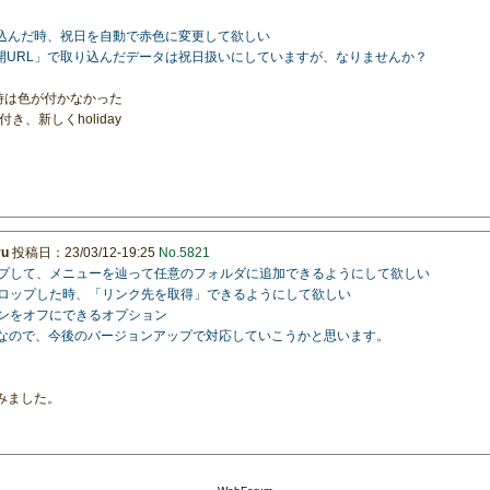
を取り込んだ時、祝日を自動で赤色に変更して欲しい
の公開URL」で取り込んだデータは祝日扱いにしていますが、なりませんか？
た時は色が付かなかった
、新しくholiday
ru
投稿日：23/03/12-19:25
No.5821
ドロップして、メニューを辿って任意のフォルダに追加できるようにして欲しい
ーにドロップした時、「リンク先を取得」できるようにして欲しい
イコンをオフにできるオプション
作なので、今後のバージョンアップで対応していこうかと思います。
してみました。