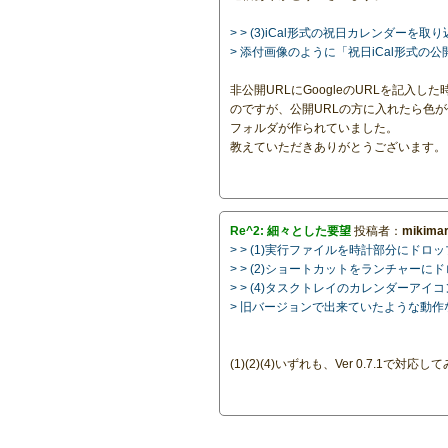
> > (3)iCal形式の祝日カレンダー
> 添付画像のように「祝日iCal形式
非公開URLにGoogleのURLを記入し
のですが、公開URLの方に入れたら色が付き
フォルダが作られていました。
教えていただきありがとうございます。
Re^2: 細々とした要望
投稿者：
mikima
> > (1)実行ファイルを時計部分に
> > (2)ショートカットをランチャ
> > (4)タスクトレイのカレンダーア
> 旧バージョンで出来ていたような動
(1)(2)(4)いずれも、Ver 0.7.1で対応