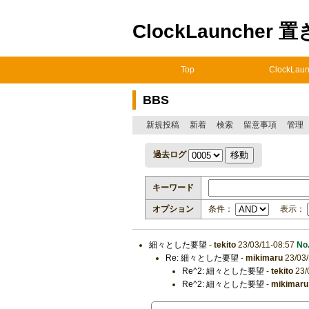
ClockLauncher 
Top
ClockLaun
BBS
新規投稿
新着
検索
留意事項
管理
過去ログ
キーワード
オプション
条件：
表示：
細々とした要望
-
tekito
23/03/11-08:57
No
Re: 細々とした要望
-
mikimaru
23/03/
Re^2: 細々とした要望
-
tekito
23/
Re^2: 細々とした要望
-
mikimaru