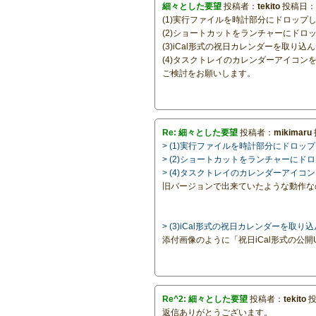
細々とした要望
投稿者：
tekito
投稿日：23
(1)実行ファイルを時計部分にドロッ
(2)ショートカットをランチャーにド
(3)iCal形式の祝日カレンダーを取り
(4)タスクトレイのカレンダーアイコン
ご検討をお願いします。
Re: 細々とした要望
投稿者：
mikimaru
> (1)実行ファイルを時計部分にドロ
> (2)ショートカットをランチャーに
> (4)タスクトレイのカレンダーアイ
旧バージョンで出来ていたような動作な
> (3)iCal形式の祝日カレンダーを
添付画像のように「祝日iCal形式の公
Re^2: 細々とした要望
投稿者：
tekito
投
返信ありがとうございます。