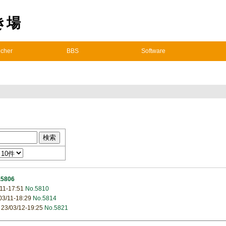
置き場
cher
BBS
Software
.5806
11-17:51
No.5810
03/11-18:29
No.5814
23/03/12-19:25
No.5821