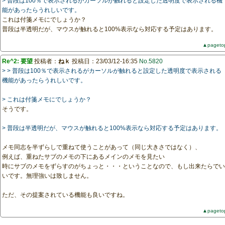
> 普段は100％で表示されるがカーソルが触れると設定した透明度で表示される機
能があったらうれしいです。
これは付箋メモにでしょうか？
普段は半透明だが、マウスが触れると100%表示なら対応する予定はあります。
▲pageto
Re^2: 要望
投稿者：
ねｋ
投稿日：23/03/12-16:35
No.5820
> > 普段は100％で表示されるがカーソルが触れると設定した透明度で表示される
機能があったらうれしいです。
> これは付箋メモにでしょうか？
そうです。
> 普段は半透明だが、マウスが触れると100%表示なら対応する予定はあります。
メモ同志を半ずらしで重ねて使うことがあって（同じ大きさではなく）、
例えば、重ねたサブのメモの下にあるメインのメモを見たい
時にサブのメモをずらすのがちょっと・・・ということなので、もし出来たらでい
いです。無理強いは致しません。
ただ、その提案されている機能も良いですね。
▲pageto