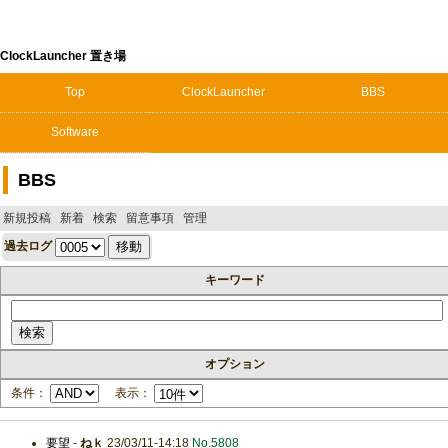
ClockLauncher 置き場
Top
ClockLauncher
BBS
Software
BBS
新規投稿
新着
検索
留意事項
管理
過去ログ
キーワード
オプション
条件：
表示：
要望
-
ねｋ
23/03/11-14:18
No.5808