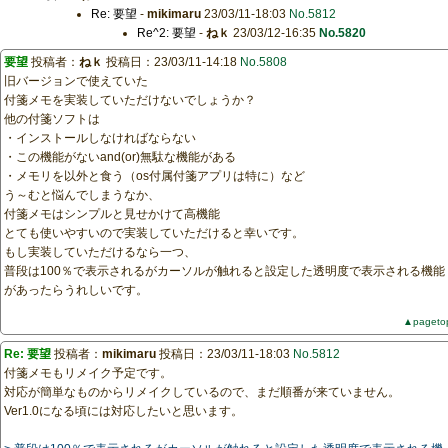
Re: 要望
-
mikimaru
23/03/11-18:03
No.5812
Re^2: 要望
-
ねｋ
23/03/12-16:35
No.5820
要望
投稿者：
ねｋ
投稿日：23/03/11-14:18
No.5808
旧バージョンで使えていた
付箋メモを実装していただけないでしょうか？
他の付箋ソフトは
・インストールしなければならない
・この機能がないand(or)無駄な機能がある
・メモリを以外と食う（os付属付箋アプリは特に）など
う～むと悩んでしまうなか、
付箋メモはシンプルと見せかけて高機能
とても使いやすいので実装していただけると幸いです。
もし実装していただけるなら一つ、
普段は100％で表示されるがカーソルが触れると設定した透明度で表示される機能
があったらうれしいです。
▲pageto
Re: 要望
投稿者：
mikimaru
投稿日：23/03/11-18:03
No.5812
付箋メモもリメイク予定です。
対応が簡単なものからリメイクしているので、まだ順番が来ていません。
Ver1.0になる頃には対応したいと思います。