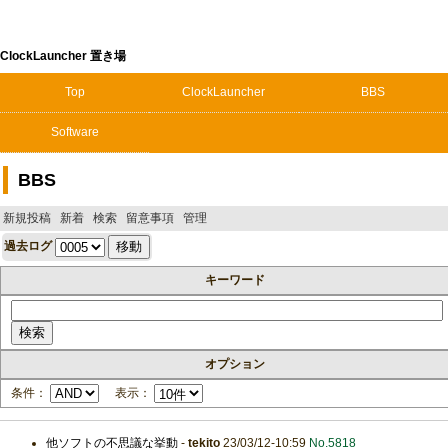
ClockLauncher 置き場
Top
ClockLauncher
BBS
Software
BBS
新規投稿
新着
検索
留意事項
管理
過去ログ
キーワード
オプション
条件：
表示：
他ソフトの不思議な挙動
-
tekito
23/03/12-10:59
No.5818