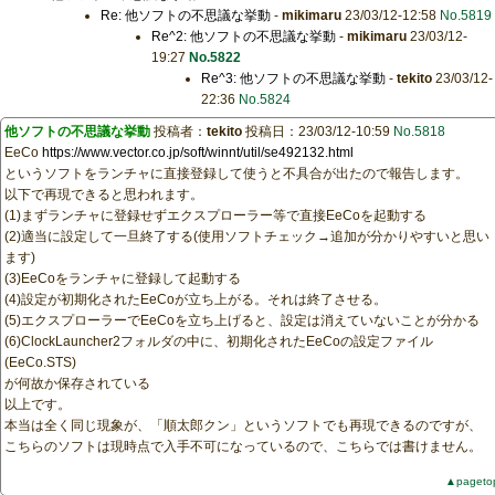
Re: 他ソフトの不思議な挙動
-
mikimaru
23/03/12-12:58
No.5819
Re^2: 他ソフトの不思議な挙動
-
mikimaru
23/03/12-
19:27
No.5822
Re^3: 他ソフトの不思議な挙動
-
tekito
23/03/12-
22:36
No.5824
他ソフトの不思議な挙動
投稿者：
tekito
投稿日：23/03/12-10:59
No.5818
EeCo
https://www.vector.co.jp/soft/winnt/util/se492132.html
というソフトをランチャに直接登録して使うと不具合が出たので報告します。
以下で再現できると思われます。
(1)まずランチャに登録せずエクスプローラー等で直接EeCoを起動する
(2)適当に設定して一旦終了する(使用ソフトチェック→追加が分かりやすいと思い
ます)
(3)EeCoをランチャに登録して起動する
(4)設定が初期化されたEeCoが立ち上がる。それは終了させる。
(5)エクスプローラーでEeCoを立ち上げると、設定は消えていないことが分かる
(6)ClockLauncher2フォルダの中に、初期化されたEeCoの設定ファイル
(EeCo.STS)
が何故か保存されている
以上です。
本当は全く同じ現象が、「順太郎クン」というソフトでも再現できるのですが、
こちらのソフトは現時点で入手不可になっているので、こちらでは書けません。
▲pageto