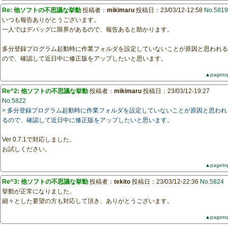
Re: 他ソフトの不思議な挙動
投稿者：
mikimaru
投稿日：23/03/12-12:58
No.5819
いつも報告ありがとうございます。
一人ではデバッグに限界があるので、報告あると助かります。
多分登録プログラム起動時に作業フォルダを設定していないことが原因と思われる
ので、確認して近日中に修正版をアップしたいと思います。
▲pageto
Re^2: 他ソフトの不思議な挙動
投稿者：
mikimaru
投稿日：23/03/12-19:27
No.5822
> 多分登録プログラム起動時に作業フォルダを設定していないことが原因と思われ
るので、確認して近日中に修正版をアップしたいと思います。
Ver 0.7.1で対応しました。
お試しください。
▲pageto
Re^3: 他ソフトの不思議な挙動
投稿者：
tekito
投稿日：23/03/12-22:36
No.5824
挙動が正常になりました。
細々とした要望の方も対応して頂き、ありがとうございます。
▲pageto