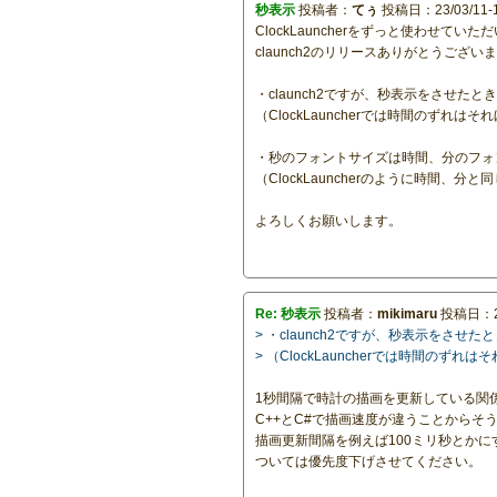
秒表示
投稿者：
てぅ
投稿日：23/03/11-1
ClockLauncherをずっと使わせてい
claunch2のリリースありがとうござい
・claunch2ですが、秒表示をさせ
（ClockLauncherでは時間のずれは
・秒のフォントサイズは時間、分のフォ
（ClockLauncherのように時間、分
よろしくお願いします。
Re: 秒表示
投稿者：
mikimaru
投稿日：23/
> ・claunch2ですが、秒表示を
> （ClockLauncherでは時間のず
1秒間隔で時計の描画を更新している関
C++とC#で描画速度が違うことからそ
描画更新間隔を例えば100ミリ秒とか
ついては優先度下げさせてください。