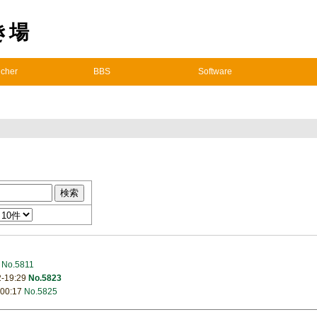
置き場
cher
BBS
Software
0
No.5811
2-19:29
No.5823
-00:17
No.5825