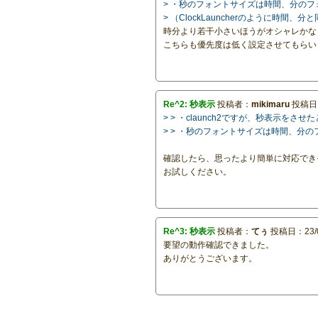
> ・秒のフォントサイズは時間、分の
> （ClockLauncherのように時間
時分より若干小さいほうがオシャレかな
こちらも優先度は低く設定させてもらい
Re^2: 秒表示
投稿者：
mikimaru
投稿日：2
> > ・claunch2ですが、秒表
> > ・秒のフォントサイズは時間、分
確認したら、思ったより簡単に対応できそう
お試しください。
Re^3: 秒表示
投稿者：
てぅ
投稿日：23/03
要望の動作確認できました。
ありがとうございます。