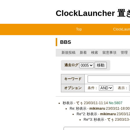
ClockLauncher 
Top
ClockLaun
BBS
新規投稿
新着
検索
留意事項
管理
過去ログ
キーワード
オプション
条件：
表示：
秒表示
-
てぅ
23/03/11-11:14
No.5807
Re: 秒表示
-
mikimaru
23/03/11-18:0
Re^2: 秒表示
-
mikimaru
23/03/1
Re^3: 秒表示
-
てぅ
23/03/13