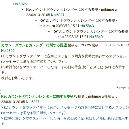
No.5826
Re: カウントダウンとカレンダーに関する要望
-
mikimaru
23/03/13-20:05
No.5827
Re^2: カウントダウンとカレンダーに関する要望
-
mikimaru
23/03/18-15:11
No.5843
Re^3: カウントダウンとカレンダーに関する要望
-
tekito
23/03/18-16:21
No.5849
カウントダウンとカレンダーに関する要望
投稿者：
tekito
投稿日：23/03/13-18:2
No.5826
(1)カウントダウンタイマーに音声とメッセージ両方を同時に実行するオプション
(メッセージは単なる現在時刻でいいです)。
(2)時計部分をマウスオーバーした時、その日の予定(祝日とメモ)があれば表示す
る。
検討をお願いします。
▲pageto
Re: カウントダウンとカレンダーに関する要望
投稿者：
mikimaru
投稿日：
23/03/13-20:05
No.5827
> (1)カウントダウンタイマーに音声とメッセージ両方を同時に実行するオプショ
(メッセージは単なる現在時刻でいいです)。
> (2)時計部分をマウスオーバーした時、その日の予定(祝日とメモ)があれば表示す
る。