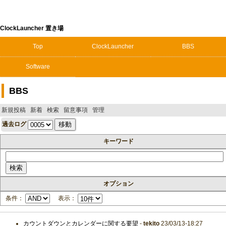
ClockLauncher 置き場
Top
ClockLauncher
BBS
Software
BBS
新規投稿
新着
検索
留意事項
管理
過去ログ
キーワード
オプション
条件：
表示：
カウントダウンとカレンダーに関する要望
-
tekito
23/03/13-18:27