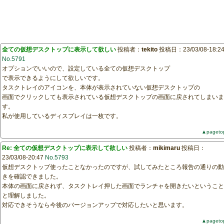
全ての仮想デスクトップに表示して欲しい
投稿者：
tekito
投稿日：23/03/08-18:2
No.5791
オプションでいいので、設定している全ての仮想デスクトップ
で表示できるようにして欲しいです。
タスクトレイのアイコンを、本体が表示されていない仮想デスクトップの
画面でクリックしても表示されている仮想デスクトップの画面に戻されてしまいま
す。
私が使用しているディスプレイは一枚です。
▲pageto
Re: 全ての仮想デスクトップに表示して欲しい
投稿者：
mikimaru
投稿日：
23/03/08-20:47
No.5793
仮想デスクトップ使ったことなかったのですが、試してみたところ報告の通りの動
きを確認できました。
本体の画面に戻されず、タスクトレイ押した画面でランチャを開きたいということ
と理解しました。
対応できそうなら今後のバージョンアップで対応したいと思います。
▲pageto