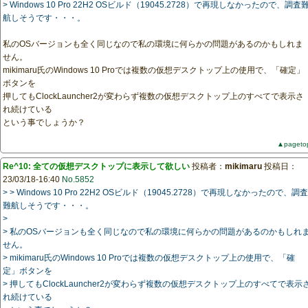
> Windows 10 Pro 22H2 OSビルド（19045.2728）で再現しなかったので、調査
航しそうです・・・。
私のOSバージョンも全く同じなので私の環境に何らかの問題があるのかもしれま
せん。
mikimaru氏のWindows 10 Proでは複数の仮想デスクトップ上の使用で、「確定」
ボタンを
押してもClockLauncher2が変わらず複数の仮想デスクトップ上のすべてで表示さ
れ続けている
という事でしょうか？
▲pageto
Re^10: 全ての仮想デスクトップに表示して欲しい
投稿者：
mikimaru
投稿日：
23/03/18-16:40
No.5852
> > Windows 10 Pro 22H2 OSビルド（19045.2728）で再現しなかったので、調査
難航しそうです・・・。
>
> 私のOSバージョンも全く同じなので私の環境に何らかの問題があるのかもしれ
せん。
> mikimaru氏のWindows 10 Proでは複数の仮想デスクトップ上の使用で、「確
定」ボタンを
> 押してもClockLauncher2が変わらず複数の仮想デスクトップ上のすべてで表示
れ続けている