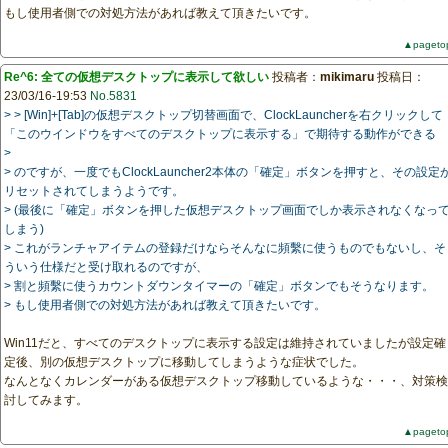
もし使用者側での対処方法があれば教えて頂きたいです。
▲pageto
Re^6: 全ての仮想デスクトップに表示して欲しい
投稿者：
mikimaru
投稿日：
23/03/16-19:53
No.5831
> > [Win]+[Tab]の仮想デスクトップ切替画面で、ClockLauncherを右クリックして
「このウインドウをすべてのデスクトップに表示する」で期待する動作ができる
>
> のですが、一度でもClockLauncher2本体の「確定」ボタンを押すと、その設定
リセットされてしまうようです。
> (最後に「確定」ボタンを押した仮想デスクトップ画面でしか表示されなくなっ
しまう)
> これがランチャアイテムの登録だけならそんなに頻繫に使うものでもないし、そ
ういう仕様だと受け取れるのですが、
> 割と頻繫に使うカウントダウンタイマーの「確定」ボタンでもそうなります。
> もし使用者側での対処方法があれば教えて頂きたいです。
Win11だと、すべてのデスクトップに表示する設定は維持されていましたが設定確
定後、別の仮想デスクトップに移動してしまうような症状でした。
なんとなくカレンダーがある仮想デスクトップ移動しているような・・・、対策検
討してみます。
▲pageto