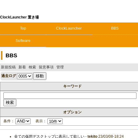
ClockLauncher 置き場
Top
ClockLauncher
BBS
Software
BBS
新規投稿
新着
検索
留意事項
管理
過去ログ
キーワード
オプション
条件：
表示：
全ての仮想デスクトップに表示して欲しい
-
tekito
23/03/08-18:24