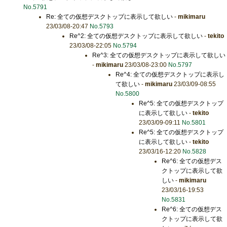
No.5791
Re: 全ての仮想デスクトップに表示して欲しい
-
mikimaru
23/03/08-20:47
No.5793
Re^2: 全ての仮想デスクトップに表示して欲しい
-
tekito
23/03/08-22:05
No.5794
Re^3: 全ての仮想デスクトップに表示して欲しい
-
mikimaru
23/03/08-23:00
No.5797
Re^4: 全ての仮想デスクトップに表示し
て欲しい
-
mikimaru
23/03/09-08:55
No.5800
Re^5: 全ての仮想デスクトップ
に表示して欲しい
-
tekito
23/03/09-09:11
No.5801
Re^5: 全ての仮想デスクトップ
に表示して欲しい
-
tekito
23/03/16-12:20
No.5828
Re^6: 全ての仮想デス
クトップに表示して欲
しい
-
mikimaru
23/03/16-19:53
No.5831
Re^6: 全ての仮想デス
クトップに表示して欲