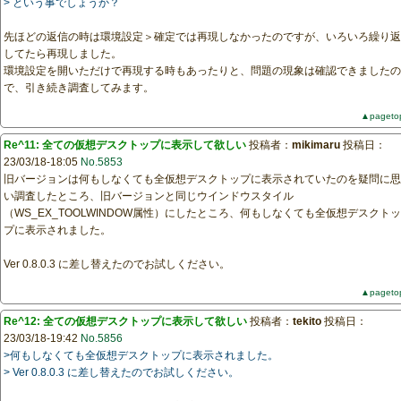
> という事でしょうか？
先ほどの返信の時は環境設定＞確定では再現しなかったのですが、いろいろ繰り返
してたら再現しました。
環境設定を開いただけで再現する時もあったりと、問題の現象は確認できましたの
で、引き続き調査してみます。
▲pageto
Re^11: 全ての仮想デスクトップに表示して欲しい
投稿者：
mikimaru
投稿日：
23/03/18-18:05
No.5853
旧バージョンは何もしなくても全仮想デスクトップに表示されていたのを疑問に思
い調査したところ、旧バージョンと同じウインドウスタイル
（WS_EX_TOOLWINDOW属性）にしたところ、何もしなくても全仮想デスクトッ
プに表示されました。
Ver 0.8.0.3 に差し替えたのでお試しください。
▲pageto
Re^12: 全ての仮想デスクトップに表示して欲しい
投稿者：
tekito
投稿日：
23/03/18-19:42
No.5856
>何もしなくても全仮想デスクトップに表示されました。
> Ver 0.8.0.3 に差し替えたのでお試しください。