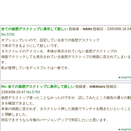
全ての仮想デスクトップに表示して欲しい
投稿者：
tekito
投稿日：23/03/08-18:2
No.5791
オプションでいいので、設定している全ての仮想デスクトップ
で表示できるようにして欲しいです。
タスクトレイのアイコンを、本体が表示されていない仮想デスクトップの
画面でクリックしても表示されている仮想デスクトップの画面に戻されてしまいま
す。
私が使用しているディスプレイは一枚です。
▲pageto
Re: 全ての仮想デスクトップに表示して欲しい
投稿者：
mikimaru
投稿日：
23/03/08-20:47
No.5793
仮想デスクトップ使ったことなかったのですが、試してみたところ報告の通りの動
きを確認できました。
本体の画面に戻されず、タスクトレイ押した画面でランチャを開きたいということ
と理解しました。
対応できそうなら今後のバージョンアップで対応したいと思います。
▲pageto