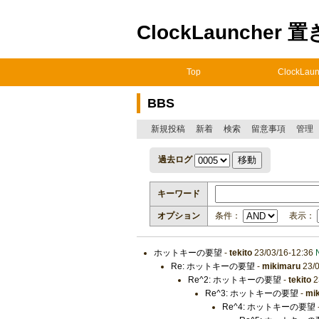
ClockLauncher 
Top
ClockLaun
BBS
新規投稿
新着
検索
留意事項
管理
過去ログ
キーワード
オプション
条件：
表示：
ホットキーの要望
-
tekito
23/03/16-12:36
Re: ホットキーの要望
-
mikimaru
23/0
Re^2: ホットキーの要望
-
tekito
2
Re^3: ホットキーの要望
-
mi
Re^4: ホットキーの要望