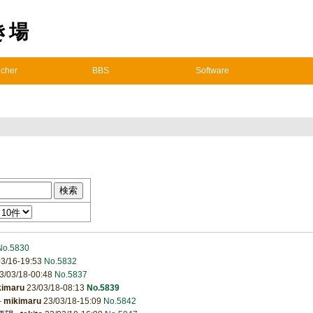
置き場
cher
BBS
Software
No.5830
3/16-19:53
No.5832
3/03/18-00:48
No.5837
kimaru
23/03/18-08:13
No.5839
-
mikimaru
23/03/18-15:09
No.5842