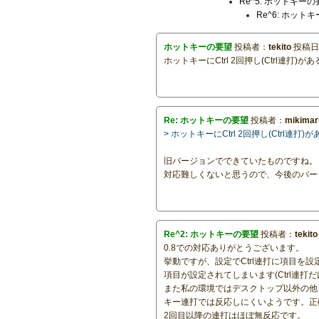
Re^5: ホットキー
Re^6: ホット
ホットキーの要望
投稿者：
tekito
投稿日：2
ホットキーにCtrl 2回押し(Ctrl連打
Re: ホットキーの要望
投稿者：
mikimar
> ホットキーにCtrl 2回押し(Ctrl
旧バージョンでできていたものですね。
対応難しくないと思うので、今後のバー
Re^2: ホットキーの要望
投稿者：
tekito
0.8での対応ありがとうございます。
挙動ですが、設定でCtrl連打に項目を設定
項目が設定されてしまいます(Ctrl連打
また私の環境ではデスクトップ以外の他
キー連打では反応しにくいようです。正
2回目以降の連打はほぼ無反応です。