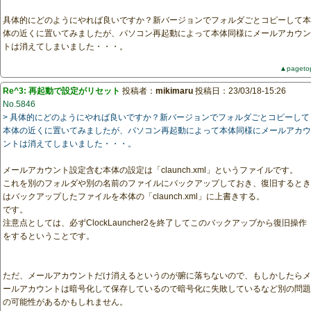
具体的にどのようにやれば良いですか？新バージョンでフォルダごとコピーして本
体の近くに置いてみましたが、パソコン再起動によって本体同様にメールアカウン
トは消えてしまいました・・・。
▲pageto
Re^3: 再起動で設定がリセット
投稿者：
mikimaru
投稿日：23/03/18-15:26
No.5846
> 具体的にどのようにやれば良いですか？新バージョンでフォルダごとコピーして
本体の近くに置いてみましたが、パソコン再起動によって本体同様にメールアカウ
ントは消えてしまいました・・・。
メールアカウント設定含む本体の設定は「claunch.xml」というファイルです。
これを別のフォルダや別の名前のファイルにバックアップしておき、復旧するとき
はバックアップしたファイルを本体の「claunch.xml」に上書きする。
です。
注意点としては、必ずClockLauncher2を終了してこのバックアップから復旧操作
をするということです。
ただ、メールアカウントだけ消えるというのが腑に落ちないので、もしかしたらメ
ールアカウントは暗号化して保存しているので暗号化に失敗しているなど別の問題
の可能性があるかもしれません。