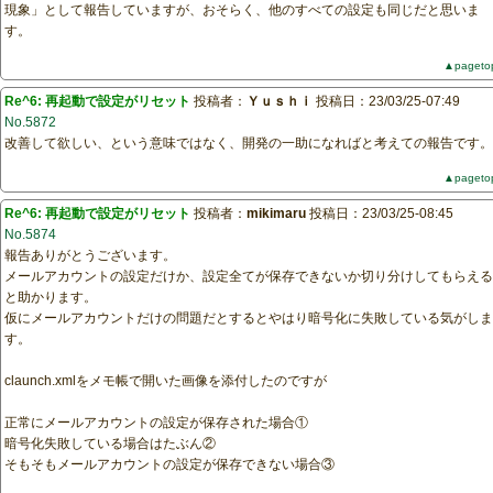
現象」として報告していますが、おそらく、他のすべての設定も同じだと思いま
す。
▲pageto
Re^6: 再起動で設定がリセット
投稿者：
Ｙｕｓｈｉ
投稿日：23/03/25-07:49
No.5872
改善して欲しい、という意味ではなく、開発の一助になればと考えての報告です。
▲pageto
Re^6: 再起動で設定がリセット
投稿者：
mikimaru
投稿日：23/03/25-08:45
No.5874
報告ありがとうございます。
メールアカウントの設定だけか、設定全てが保存できないか切り分けしてもらえる
と助かります。
仮にメールアカウントだけの問題だとするとやはり暗号化に失敗している気がしま
す。
claunch.xmlをメモ帳で開いた画像を添付したのですが
正常にメールアカウントの設定が保存された場合①
暗号化失敗している場合はたぶん②
そもそもメールアカウントの設定が保存できない場合③