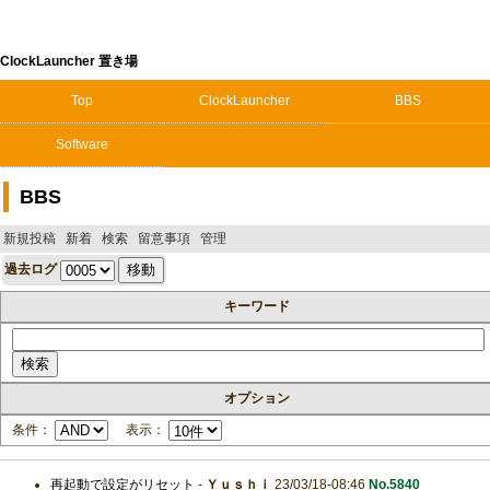
ClockLauncher 置き場
Top
ClockLauncher
BBS
Software
BBS
新規投稿
新着
検索
留意事項
管理
過去ログ
キーワード
オプション
条件：
表示：
再起動で設定がリセット
-
Ｙｕｓｈｉ
23/03/18-08:46
No.5840