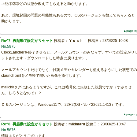
上記①②③どの状態か教えてもらえると助かります。
あと、環境起因の問題の可能性もあるので、OSのバージョンも教えてもらえると
助かります。
▲pageto
Re^7: 再起動で設定がリセット
投稿者：
Ｙｕｓｈｉ
投稿日：23/03/25-10:08
No.5875
ClockLancherを終了させると、メールアカウントのみならず、すべての設定がリ
ットされます（ダウンロードした時点に戻ります）。
メールアカウントだけでなく、付箋メモやカレンダーも使えるようにした状態での
claunch.xmlをメモ帳で開いた画像を添付します。
mailchkタグはあるようですが、これは暗号化に失敗した状態ですか（すみませ
ん、しろうとなので）？
ＯＳのバージョンは、Windows11で、22H2(OSビルド22621.1413）です。
▲pageto
Re^8: 再起動で設定がリセット
投稿者：
mikimaru
投稿日：23/03/25-10:47
No.5876
情報ありがとうございます。