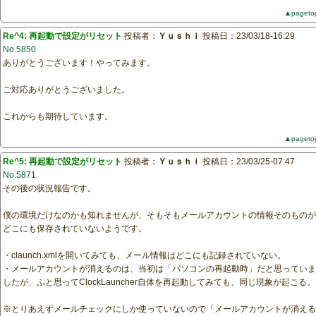
▲pageto
Re^4: 再起動で設定がリセット
投稿者：
Ｙｕｓｈｉ
投稿日：23/03/18-16:29
No.5850
ありがとうございます！やってみます。
ご対応ありがとうございました。
これからも期待しています。
▲pageto
Re^5: 再起動で設定がリセット
投稿者：
Ｙｕｓｈｉ
投稿日：23/03/25-07:47
No.5871
その後の状況報告です。
僕の環境だけなのかも知れませんが、そもそもメールアカウントの情報そのものが
どこにも保存されていないようです。
・claunch.xmlを開いてみても、メール情報はどこにも記録されていない。
・メールアカウントが消えるのは、当初は「パソコンの再起動時」だと思っていま
したが、ふと思ってClockLauncher自体を再起動してみても、同じ現象が起こる。
※とりあえずメールチェックにしか使っていないので「メールアカウントが消える