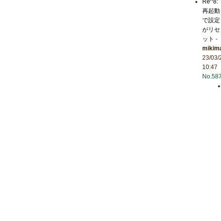
Re^8:
再起動
で設定
がリセ
ット
-
mikim
23/03/
10:47
No.58