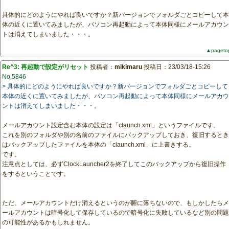
具体的にどのようにやれば良いですか？新バージョンでフォルダごとコピーして本
体の近くに置いてみましたが、パソコン再起動によって本体同様にメールアカウン
トは消えてしまいました・・・。
▲pageto
Re^3: 再起動で設定がリセット
投稿者：
mikimaru
投稿日：23/03/18-15:26
No.5846
> 具体的にどのようにやれば良いですか？新バージョンでフォルダごとコピーして
本体の近くに置いてみましたが、パソコン再起動によって本体同様にメールアカウ
ントは消えてしまいました・・・。
メールアカウント設定含む本体の設定は「claunch.xml」というファイルです。
これを別のフォルダや別の名前のファイルにバックアップしておき、復旧するとき
はバックアップしたファイルを本体の「claunch.xml」に上書きする。
です。
注意点としては、必ずClockLauncher2を終了してこのバックアップから復旧操作
をするということです。
ただ、メールアカウントだけ消えるというのが腑に落ちないので、もしかしたらメ
ールアカウントは暗号化して保存しているので暗号化に失敗しているなど別の問題
の可能性があるかもしれません。