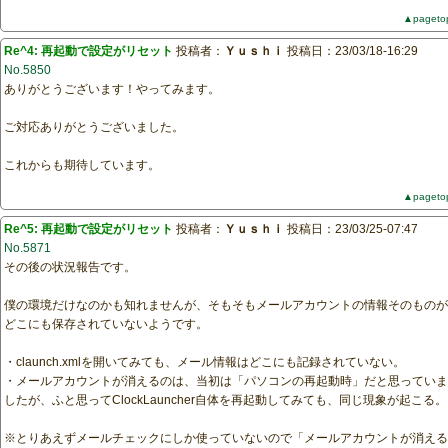
▲pageto
Re^4: 再起動で設定がリセット
投稿者：
Ｙｕｓｈｉ
投稿日：23/03/18-16:29
No.5850
ありがとうございます！やってみます。
ご対応ありがとうございました。
これからも期待しています。
▲pageto
Re^5: 再起動で設定がリセット
投稿者：
Ｙｕｓｈｉ
投稿日：23/03/25-07:47
No.5871
その後の状況報告です。
僕の環境だけなのかも知れませんが、そもそもメールアカウントの情報そのものが
どこにも保存されていないようです。
・claunch.xmlを開いてみても、メール情報はどこにも記録されていない。
・メールアカウントが消えるのは、当初は「パソコンの再起動時」だと思っていま
したが、ふと思ってClockLauncher自体を再起動してみても、同じ現象が起こる。
※とりあえずメールチェックにしか使っていないので「メールアカウントが消える