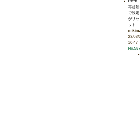
Re^8:
再起動
で設定
がリセ
ット
-
mikim
23/03/
10:47
No.58