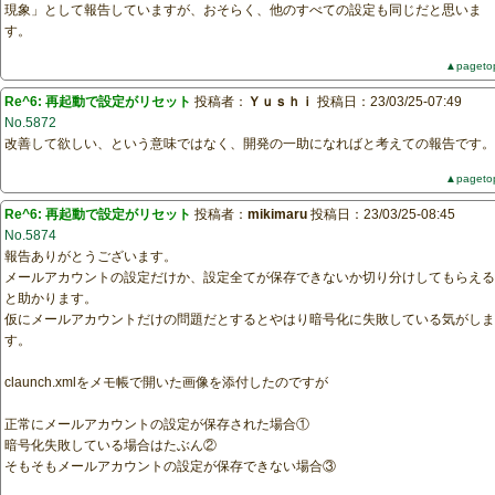
現象」として報告していますが、おそらく、他のすべての設定も同じだと思いま
す。
▲pageto
Re^6: 再起動で設定がリセット
投稿者：
Ｙｕｓｈｉ
投稿日：23/03/25-07:49
No.5872
改善して欲しい、という意味ではなく、開発の一助になればと考えての報告です。
▲pageto
Re^6: 再起動で設定がリセット
投稿者：
mikimaru
投稿日：23/03/25-08:45
No.5874
報告ありがとうございます。
メールアカウントの設定だけか、設定全てが保存できないか切り分けしてもらえる
と助かります。
仮にメールアカウントだけの問題だとするとやはり暗号化に失敗している気がしま
す。
claunch.xmlをメモ帳で開いた画像を添付したのですが
正常にメールアカウントの設定が保存された場合①
暗号化失敗している場合はたぶん②
そもそもメールアカウントの設定が保存できない場合③