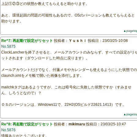
上記①②③どの状態か教えてもらえると助かります。
あと、環境起因の問題の可能性もあるので、OSのバージョンも教えてもらえると
助かります。
▲pageto
Re^7: 再起動で設定がリセット
投稿者：
Ｙｕｓｈｉ
投稿日：23/03/25-10:08
No.5875
ClockLancherを終了させると、メールアカウントのみならず、すべての設定がリ
ットされます（ダウンロードした時点に戻ります）。
メールアカウントだけでなく、付箋メモやカレンダーも使えるようにした状態での
claunch.xmlをメモ帳で開いた画像を添付します。
mailchkタグはあるようですが、これは暗号化に失敗した状態ですか（すみませ
ん、しろうとなので）？
ＯＳのバージョンは、Windows11で、22H2(OSビルド22621.1413）です。
▲pageto
Re^8: 再起動で設定がリセット
投稿者：
mikimaru
投稿日：23/03/25-10:47
No.5876
情報ありがとうございます。