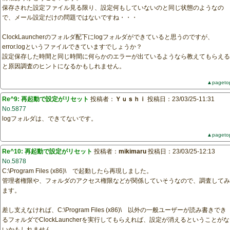
保存された設定ファイル見る限り、設定何もしていないのと同じ状態のようなの
で、メール設定だけの問題ではないですね・・・
ClockLauncherのフォルダ配下にlogフォルダができていると思うのですが、
error.logというファイルできていますでしょうか？
設定保存した時間と同じ時間に何らかのエラーが出ているようなら教えてもらえる
と原因調査のヒントになるかもしれません。
▲pageto
Re^9: 再起動で設定がリセット
投稿者：
Ｙｕｓｈｉ
投稿日：23/03/25-11:31
No.5877
logフォルダは、できてないです。
▲pageto
Re^10: 再起動で設定がリセット
投稿者：
mikimaru
投稿日：23/03/25-12:13
No.5878
C:\Program Files (x86)\ で起動したら再現しました。
管理者権限や、フォルダのアクセス権限などが関係していそうなので、調査してみ
ます。
差し支えなければ、C:\Program Files (x86)\ 以外の一般ユーザーが読み書きでき
るフォルダでClockLauncherを実行してもらえれば、設定が消えるということがな
いかもしれません。