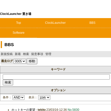
ClockLauncher 置き場
Top
ClockLauncher
BBS
Software
BBS
新規投稿
新着
検索
留意事項
管理
過去ログ
キーワード
オプション
条件：
表示：
ホットキーの要望
-
tekito
23/03/16-12:36
No.5830