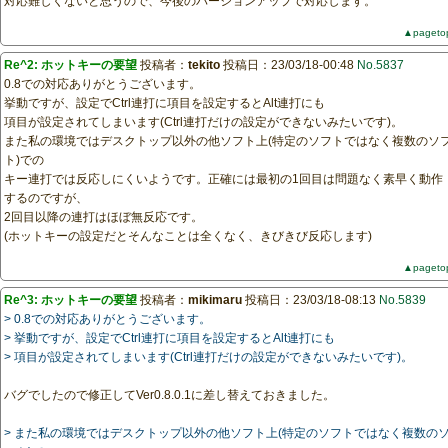
対応難しくないと思うので、今後のバージョンアップで対応します。
▲pageto
Re^2: ホットキーの要望
投稿者：
tekito
投稿日：23/03/18-00:48
No.5837
0.8での対応ありがとうございます。
挙動ですが、設定でCtrl連打に項目を設定するとAlt連打にも
項目が設定されてしまいます(Ctrl連打だけの設定ができないみたいです)。
また私の環境ではデスクトップ以外の他ソフト上(特定のソフトではなく複数のソ
ト)での
キー連打では反応しにくいようです。正確には最初の1回目は問題なく素早く動作
するのですが、
2回目以降の連打はほぼ無反応です。
(ホットキーの設定だとそんなことは全くなく、きびきび反応します)
▲pageto
Re^3: ホットキーの要望
投稿者：
mikimaru
投稿日：23/03/18-08:13
No.5839
> 0.8での対応ありがとうございます。
> 挙動ですが、設定でCtrl連打に項目を設定するとAlt連打にも
> 項目が設定されてしまいます(Ctrl連打だけの設定ができないみたいです)。
バグでしたので修正してVer0.8.0.1に差し替えておきました。
> また私の環境ではデスクトップ以外の他ソフト上(特定のソフトではなく複数の