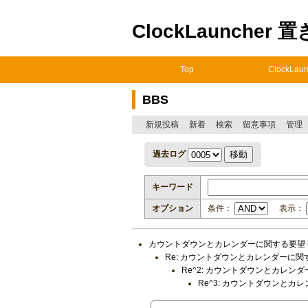
ClockLauncher 
Top
ClockLaun
BBS
新規投稿
新着
検索
留意事項
管理
過去ログ
キーワード
オプション
条件：
表示：
カウントダウンとカレンダーに関する要望
Re: カウントダウンとカレンダーに関
Re^2: カウントダウンとカレン
Re^3: カウントダウンとカ