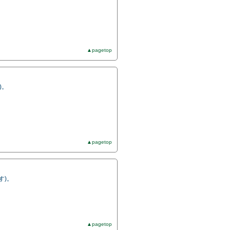
。
▲pagetop
)。
▲pagetop
す)。
▲pagetop