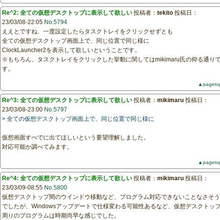
Re^2: 全ての仮想デスクトップに表示して欲しい
投稿者：
tekito
投稿日：
23/03/08-22:05
No.5794
ええとですね、一度設定したらタスクトレイをクリックせずとも
全ての仮想デスクトップ画面上で、同じ位置で同じ様に
ClockLauncher2を表示して欲しいということです。
※もちろん、タスクトレイをクリックした挙動に関してはmikimaru氏の仰る通り
す。
▲pageto
Re^3: 全ての仮想デスクトップに表示して欲しい
投稿者：
mikimaru
投稿日：
23/03/08-23:00
No.5797
> 全ての仮想デスクトップ画面上で、同じ位置で同じ様に
仮想画面すべでに出てほしいという要望理解しました。
対応可能か調べてみます。
▲pageto
Re^4: 全ての仮想デスクトップに表示して欲しい
投稿者：
mikimaru
投稿日：
23/03/09-08:55
No.5800
仮想デスクトップ間のウインドウ移動など、プログラム対応できないことなさそう
でしたが、Windowsアップデートで仕様変わる可能性あるなど、仮想デスクトッ
周りのプログラムは時期尚早な感じでした。