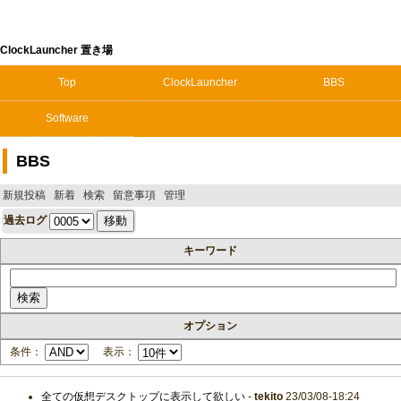
ClockLauncher 置き場
Top
ClockLauncher
BBS
Software
BBS
新規投稿
新着
検索
留意事項
管理
過去ログ
キーワード
オプション
条件：
表示：
全ての仮想デスクトップに表示して欲しい
-
tekito
23/03/08-18:24