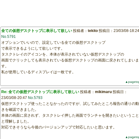
全ての仮想デスクトップに表示して欲しい
投稿者：
tekito
投稿日：23/03/08-18:2
No.5791
オプションでいいので、設定している全ての仮想デスクトップ
で表示できるようにして欲しいです。
タスクトレイのアイコンを、本体が表示されていない仮想デスクトップの
画面でクリックしても表示されている仮想デスクトップの画面に戻されてしまいま
す。
私が使用しているディスプレイは一枚です。
▲pageto
Re: 全ての仮想デスクトップに表示して欲しい
投稿者：
mikimaru
投稿日：
23/03/08-20:47
No.5793
仮想デスクトップ使ったことなかったのですが、試してみたところ報告の通りの動
きを確認できました。
本体の画面に戻されず、タスクトレイ押した画面でランチャを開きたいということ
と理解しました。
対応できそうなら今後のバージョンアップで対応したいと思います。
▲pageto