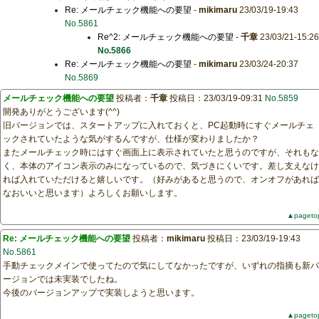
Re: メールチェック機能への要望
-
mikimaru
23/03/19-19:43
No.5861
Re^2: メールチェック機能への要望
-
千章
23/03/21-15:26
No.5866
Re: メールチェック機能への要望
-
mikimaru
23/03/24-20:37
No.5869
メールチェック機能への要望
投稿者：
千章
投稿日：23/03/19-09:31
No.5859
開発ありがとうございます(^^)
旧バージョンでは、スタートアップに入れておくと、PC起動時にすぐメールチェ
ックされていたような気がするんですが、仕様が変わりましたか？
またメールチェック時にはすぐ画面上に表示されていたと思うのですが、それもな
く、本体のアイコン表示のみになっているので、気づきにくいです。差し支えなけ
れば入れていただけると嬉しいです。（好みがあると思うので、オンオフがあれば
なおいいと思います）よろしくお願いします。
▲pageto
Re: メールチェック機能への要望
投稿者：
mikimaru
投稿日：23/03/19-19:43
No.5861
手動チェックメインで使ってたので気にしてなかったですが、いずれの指摘も新バ
ージョンでは未実装でしたね。
今後のバージョンアップで実装しようと思います。
▲pageto