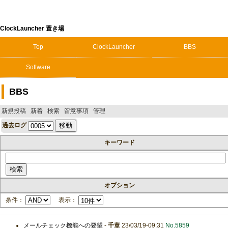
ClockLauncher 置き場
Top
ClockLauncher
BBS
Software
BBS
新規投稿
新着
検索
留意事項
管理
過去ログ
キーワード
オプション
条件：
表示：
メールチェック機能への要望
-
千章
23/03/19-09:31
No.5859