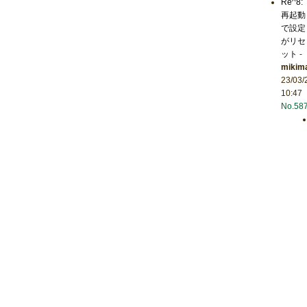
Re^8:
再起動
で設定
がリセ
ット
-
mikim
23/03/
10:47
No.58