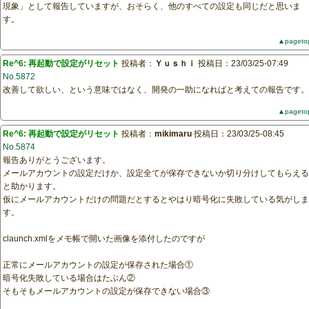
現象」として報告していますが、おそらく、他のすべての設定も同じだと思いま
す。
▲pageto
Re^6: 再起動で設定がリセット
投稿者：
Ｙｕｓｈｉ
投稿日：23/03/25-07:49
No.5872
改善して欲しい、という意味ではなく、開発の一助になればと考えての報告です。
▲pageto
Re^6: 再起動で設定がリセット
投稿者：
mikimaru
投稿日：23/03/25-08:45
No.5874
報告ありがとうございます。
メールアカウントの設定だけか、設定全てが保存できないか切り分けしてもらえる
と助かります。
仮にメールアカウントだけの問題だとするとやはり暗号化に失敗している気がしま
す。
claunch.xmlをメモ帳で開いた画像を添付したのですが
正常にメールアカウントの設定が保存された場合①
暗号化失敗している場合はたぶん②
そもそもメールアカウントの設定が保存できない場合③