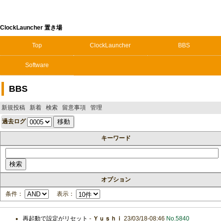
ClockLauncher 置き場
Top
ClockLauncher
BBS
Software
BBS
新規投稿
新着
検索
留意事項
管理
過去ログ
キーワード
オプション
条件：
表示：
再起動で設定がリセット
-
Ｙｕｓｈｉ
23/03/18-08:46
No.5840