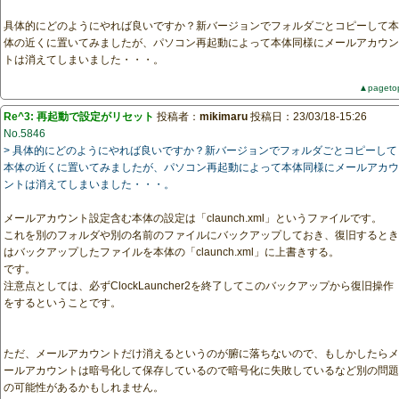
具体的にどのようにやれば良いですか？新バージョンでフォルダごとコピーして本
体の近くに置いてみましたが、パソコン再起動によって本体同様にメールアカウン
トは消えてしまいました・・・。
▲pageto
Re^3: 再起動で設定がリセット
投稿者：
mikimaru
投稿日：23/03/18-15:26
No.5846
> 具体的にどのようにやれば良いですか？新バージョンでフォルダごとコピーして
本体の近くに置いてみましたが、パソコン再起動によって本体同様にメールアカウ
ントは消えてしまいました・・・。
メールアカウント設定含む本体の設定は「claunch.xml」というファイルです。
これを別のフォルダや別の名前のファイルにバックアップしておき、復旧するとき
はバックアップしたファイルを本体の「claunch.xml」に上書きする。
です。
注意点としては、必ずClockLauncher2を終了してこのバックアップから復旧操作
をするということです。
ただ、メールアカウントだけ消えるというのが腑に落ちないので、もしかしたらメ
ールアカウントは暗号化して保存しているので暗号化に失敗しているなど別の問題
の可能性があるかもしれません。