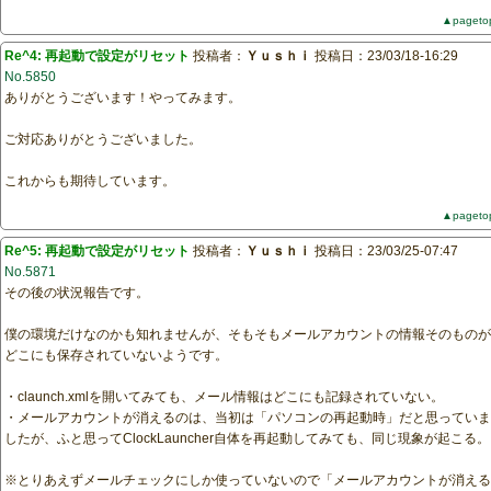
▲pageto
Re^4: 再起動で設定がリセット
投稿者：
Ｙｕｓｈｉ
投稿日：23/03/18-16:29
No.5850
ありがとうございます！やってみます。
ご対応ありがとうございました。
これからも期待しています。
▲pageto
Re^5: 再起動で設定がリセット
投稿者：
Ｙｕｓｈｉ
投稿日：23/03/25-07:47
No.5871
その後の状況報告です。
僕の環境だけなのかも知れませんが、そもそもメールアカウントの情報そのものが
どこにも保存されていないようです。
・claunch.xmlを開いてみても、メール情報はどこにも記録されていない。
・メールアカウントが消えるのは、当初は「パソコンの再起動時」だと思っていま
したが、ふと思ってClockLauncher自体を再起動してみても、同じ現象が起こる。
※とりあえずメールチェックにしか使っていないので「メールアカウントが消える