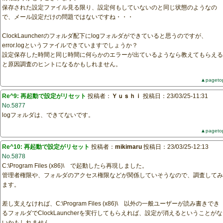
保存された設定ファイル見る限り、設定何もしていないのと同じ状態のようなの
で、メール設定だけの問題ではないですね・・・
ClockLauncherのフォルダ配下にlogフォルダができていると思うのですが、
error.logというファイルできていますでしょうか？
設定保存した時間と同じ時間に何らかのエラーが出ているようなら教えてもらえる
と原因調査のヒントになるかもしれません。
▲pageto
Re^9: 再起動で設定がリセット
投稿者：
Ｙｕｓｈｉ
投稿日：23/03/25-11:31
No.5877
logフォルダは、できてないです。
▲pageto
Re^10: 再起動で設定がリセット
投稿者：
mikimaru
投稿日：23/03/25-12:13
No.5878
C:\Program Files (x86)\ で起動したら再現しました。
管理者権限や、フォルダのアクセス権限などが関係していそうなので、調査してみ
ます。
差し支えなければ、C:\Program Files (x86)\ 以外の一般ユーザーが読み書きでき
るフォルダでClockLauncherを実行してもらえれば、設定が消えるということがな
いかもしれません。