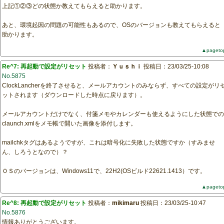
上記①②③どの状態か教えてもらえると助かります。
あと、環境起因の問題の可能性もあるので、OSのバージョンも教えてもらえると
助かります。
▲pageto
Re^7: 再起動で設定がリセット
投稿者：
Ｙｕｓｈｉ
投稿日：23/03/25-10:08
No.5875
ClockLancherを終了させると、メールアカウントのみならず、すべての設定がリ
ットされます（ダウンロードした時点に戻ります）。
メールアカウントだけでなく、付箋メモやカレンダーも使えるようにした状態での
claunch.xmlをメモ帳で開いた画像を添付します。
mailchkタグはあるようですが、これは暗号化に失敗した状態ですか（すみませ
ん、しろうとなので）？
ＯＳのバージョンは、Windows11で、22H2(OSビルド22621.1413）です。
▲pageto
Re^8: 再起動で設定がリセット
投稿者：
mikimaru
投稿日：23/03/25-10:47
No.5876
情報ありがとうございます。