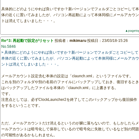
具体的にどのようにやれば良いですか？新バージョンでフォルダごとコピーして本
体の近くに置いてみましたが、パソコン再起動によって本体同様にメールアカウン
トは消えてしまいました・・・。
▲pageto
Re^3: 再起動で設定がリセット
投稿者：
mikimaru
投稿日：23/03/18-15:26
No.5846
> 具体的にどのようにやれば良いですか？新バージョンでフォルダごとコピーして
本体の近くに置いてみましたが、パソコン再起動によって本体同様にメールアカウ
ントは消えてしまいました・・・。
メールアカウント設定含む本体の設定は「claunch.xml」というファイルです。
これを別のフォルダや別の名前のファイルにバックアップしておき、復旧するとき
はバックアップしたファイルを本体の「claunch.xml」に上書きする。
です。
注意点としては、必ずClockLauncher2を終了してこのバックアップから復旧操作
をするということです。
ただ、メールアカウントだけ消えるというのが腑に落ちないので、もしかしたらメ
ールアカウントは暗号化して保存しているので暗号化に失敗しているなど別の問題
の可能性があるかもしれません。