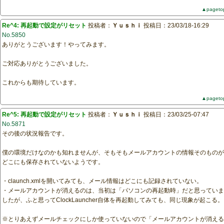
▲pageto
Re^4: 再起動で設定がリセット
投稿者：
Ｙｕｓｈｉ
投稿日：23/03/18-16:29
No.5850
ありがとうございます！やってみます。
ご対応ありがとうございました。
これからも期待しています。
▲pageto
Re^5: 再起動で設定がリセット
投稿者：
Ｙｕｓｈｉ
投稿日：23/03/25-07:47
No.5871
その後の状況報告です。
僕の環境だけなのかも知れませんが、そもそもメールアカウントの情報そのものが
どこにも保存されていないようです。
・claunch.xmlを開いてみても、メール情報はどこにも記録されていない。
・メールアカウントが消えるのは、当初は「パソコンの再起動時」だと思っていま
したが、ふと思ってClockLauncher自体を再起動してみても、同じ現象が起こる。
※とりあえずメールチェックにしか使っていないので「メールアカウントが消える