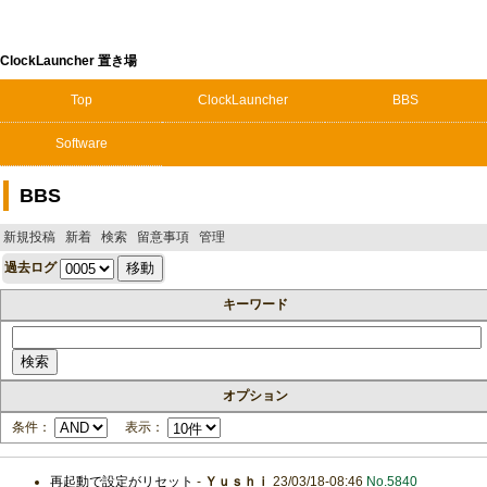
ClockLauncher 置き場
Top
ClockLauncher
BBS
Software
BBS
新規投稿
新着
検索
留意事項
管理
過去ログ
キーワード
オプション
条件：
表示：
再起動で設定がリセット
-
Ｙｕｓｈｉ
23/03/18-08:46
No.5840