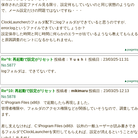
保存された設定ファイル見る限り、設定何もしていないのと同じ状態のようなの
で、メール設定だけの問題ではないですね・・・
ClockLauncherのフォルダ配下にlogフォルダができていると思うのですが、
error.logというファイルできていますでしょうか？
設定保存した時間と同じ時間に何らかのエラーが出ているようなら教えてもらえる
と原因調査のヒントになるかもしれません。
▲pageto
Re^9: 再起動で設定がリセット
投稿者：
Ｙｕｓｈｉ
投稿日：23/03/25-11:31
No.5877
logフォルダは、できてないです。
▲pageto
Re^10: 再起動で設定がリセット
投稿者：
mikimaru
投稿日：23/03/25-12:13
No.5878
C:\Program Files (x86)\ で起動したら再現しました。
管理者権限や、フォルダのアクセス権限などが関係していそうなので、調査してみ
ます。
差し支えなければ、C:\Program Files (x86)\ 以外の一般ユーザーが読み書きでき
るフォルダでClockLauncherを実行してもらえれば、設定が消えるということがな
いかもしれません。