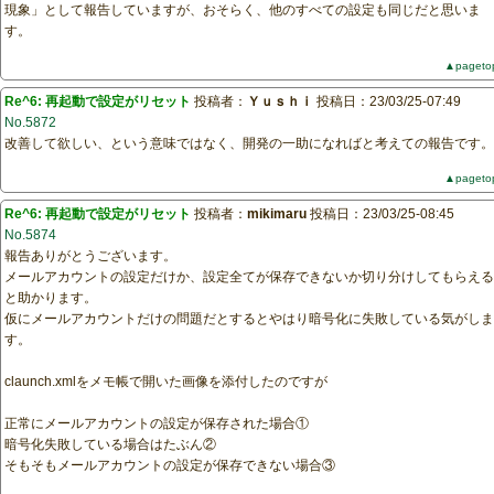
現象」として報告していますが、おそらく、他のすべての設定も同じだと思いま
す。
▲pageto
Re^6: 再起動で設定がリセット
投稿者：
Ｙｕｓｈｉ
投稿日：23/03/25-07:49
No.5872
改善して欲しい、という意味ではなく、開発の一助になればと考えての報告です。
▲pageto
Re^6: 再起動で設定がリセット
投稿者：
mikimaru
投稿日：23/03/25-08:45
No.5874
報告ありがとうございます。
メールアカウントの設定だけか、設定全てが保存できないか切り分けしてもらえる
と助かります。
仮にメールアカウントだけの問題だとするとやはり暗号化に失敗している気がしま
す。
claunch.xmlをメモ帳で開いた画像を添付したのですが
正常にメールアカウントの設定が保存された場合①
暗号化失敗している場合はたぶん②
そもそもメールアカウントの設定が保存できない場合③