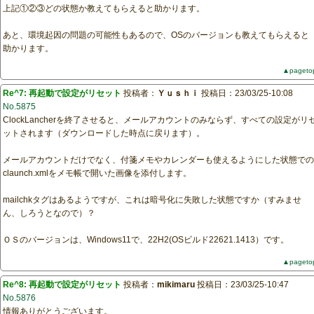
上記①②③どの状態か教えてもらえると助かります。
あと、環境起因の問題の可能性もあるので、OSのバージョンも教えてもらえると
助かります。
▲pageto
Re^7: 再起動で設定がリセット
投稿者：
Ｙｕｓｈｉ
投稿日：23/03/25-10:08
No.5875
ClockLancherを終了させると、メールアカウントのみならず、すべての設定がリ
ットされます（ダウンロードした時点に戻ります）。
メールアカウントだけでなく、付箋メモやカレンダーも使えるようにした状態での
claunch.xmlをメモ帳で開いた画像を添付します。
mailchkタグはあるようですが、これは暗号化に失敗した状態ですか（すみませ
ん、しろうとなので）？
ＯＳのバージョンは、Windows11で、22H2(OSビルド22621.1413）です。
▲pageto
Re^8: 再起動で設定がリセット
投稿者：
mikimaru
投稿日：23/03/25-10:47
No.5876
情報ありがとうございます。