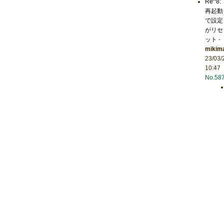
Re^8:
再起動
で設定
がリセ
ット
-
mikim
23/03/
10:47
No.58