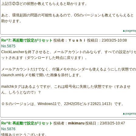
上記①②③どの状態か教えてもらえると助かります。
あと、環境起因の問題の可能性もあるので、OSのバージョンも教えてもらえると
助かります。
▲pageto
Re^7: 再起動で設定がリセット
投稿者：
Ｙｕｓｈｉ
投稿日：23/03/25-10:08
No.5875
ClockLancherを終了させると、メールアカウントのみならず、すべての設定がリ
ットされます（ダウンロードした時点に戻ります）。
メールアカウントだけでなく、付箋メモやカレンダーも使えるようにした状態での
claunch.xmlをメモ帳で開いた画像を添付します。
mailchkタグはあるようですが、これは暗号化に失敗した状態ですか（すみませ
ん、しろうとなので）？
ＯＳのバージョンは、Windows11で、22H2(OSビルド22621.1413）です。
▲pageto
Re^8: 再起動で設定がリセット
投稿者：
mikimaru
投稿日：23/03/25-10:47
No.5876
情報ありがとうございます。