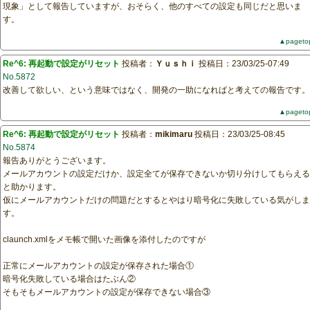
現象」として報告していますが、おそらく、他のすべての設定も同じだと思いま
す。
▲pageto
Re^6: 再起動で設定がリセット
投稿者：
Ｙｕｓｈｉ
投稿日：23/03/25-07:49
No.5872
改善して欲しい、という意味ではなく、開発の一助になればと考えての報告です。
▲pageto
Re^6: 再起動で設定がリセット
投稿者：
mikimaru
投稿日：23/03/25-08:45
No.5874
報告ありがとうございます。
メールアカウントの設定だけか、設定全てが保存できないか切り分けしてもらえる
と助かります。
仮にメールアカウントだけの問題だとするとやはり暗号化に失敗している気がしま
す。
claunch.xmlをメモ帳で開いた画像を添付したのですが
正常にメールアカウントの設定が保存された場合①
暗号化失敗している場合はたぶん②
そもそもメールアカウントの設定が保存できない場合③