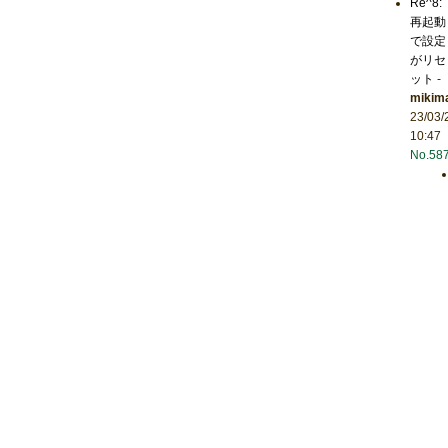
Re^8:
再起動
で設定
がリセ
ット
-
mikim
23/03/
10:47
No.58