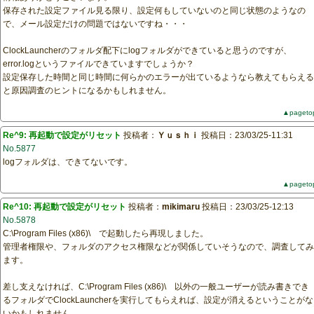
保存された設定ファイル見る限り、設定何もしていないのと同じ状態のようなの
で、メール設定だけの問題ではないですね・・・
ClockLauncherのフォルダ配下にlogフォルダができていると思うのですが、
error.logというファイルできていますでしょうか？
設定保存した時間と同じ時間に何らかのエラーが出ているようなら教えてもらえる
と原因調査のヒントになるかもしれません。
▲pageto
Re^9: 再起動で設定がリセット
投稿者：
Ｙｕｓｈｉ
投稿日：23/03/25-11:31
No.5877
logフォルダは、できてないです。
▲pageto
Re^10: 再起動で設定がリセット
投稿者：
mikimaru
投稿日：23/03/25-12:13
No.5878
C:\Program Files (x86)\ で起動したら再現しました。
管理者権限や、フォルダのアクセス権限などが関係していそうなので、調査してみ
ます。
差し支えなければ、C:\Program Files (x86)\ 以外の一般ユーザーが読み書きでき
るフォルダでClockLauncherを実行してもらえれば、設定が消えるということがな
いかもしれません。