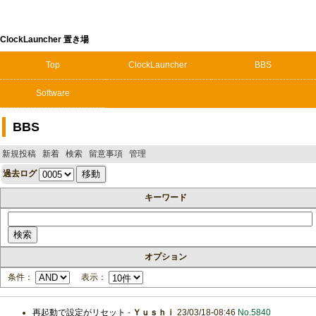
ClockLauncher 置き場
Top
ClockLauncher
BBS
Software
BBS
新規投稿
新着
検索
留意事項
管理
過去ログ
キーワード
オプション
条件：
表示：
再起動で設定がリセット
-
Ｙｕｓｈｉ
23/03/18-08:46
No.5840