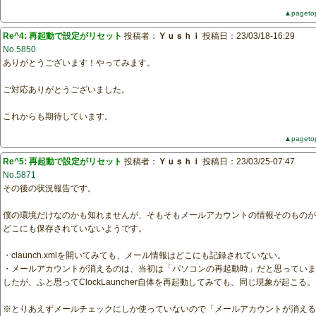
▲pageto
Re^4: 再起動で設定がリセット
投稿者：
Ｙｕｓｈｉ
投稿日：23/03/18-16:29
No.5850
ありがとうございます！やってみます。
ご対応ありがとうございました。
これからも期待しています。
▲pageto
Re^5: 再起動で設定がリセット
投稿者：
Ｙｕｓｈｉ
投稿日：23/03/25-07:47
No.5871
その後の状況報告です。
僕の環境だけなのかも知れませんが、そもそもメールアカウントの情報そのものが
どこにも保存されていないようです。
・claunch.xmlを開いてみても、メール情報はどこにも記録されていない。
・メールアカウントが消えるのは、当初は「パソコンの再起動時」だと思っていま
したが、ふと思ってClockLauncher自体を再起動してみても、同じ現象が起こる。
※とりあえずメールチェックにしか使っていないので「メールアカウントが消える