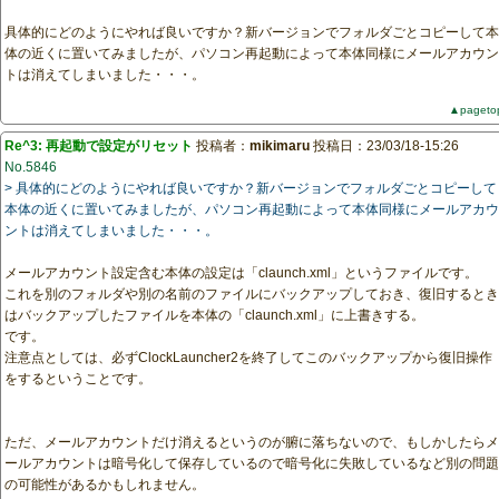
具体的にどのようにやれば良いですか？新バージョンでフォルダごとコピーして本
体の近くに置いてみましたが、パソコン再起動によって本体同様にメールアカウン
トは消えてしまいました・・・。
▲pageto
Re^3: 再起動で設定がリセット
投稿者：
mikimaru
投稿日：23/03/18-15:26
No.5846
> 具体的にどのようにやれば良いですか？新バージョンでフォルダごとコピーして
本体の近くに置いてみましたが、パソコン再起動によって本体同様にメールアカウ
ントは消えてしまいました・・・。
メールアカウント設定含む本体の設定は「claunch.xml」というファイルです。
これを別のフォルダや別の名前のファイルにバックアップしておき、復旧するとき
はバックアップしたファイルを本体の「claunch.xml」に上書きする。
です。
注意点としては、必ずClockLauncher2を終了してこのバックアップから復旧操作
をするということです。
ただ、メールアカウントだけ消えるというのが腑に落ちないので、もしかしたらメ
ールアカウントは暗号化して保存しているので暗号化に失敗しているなど別の問題
の可能性があるかもしれません。