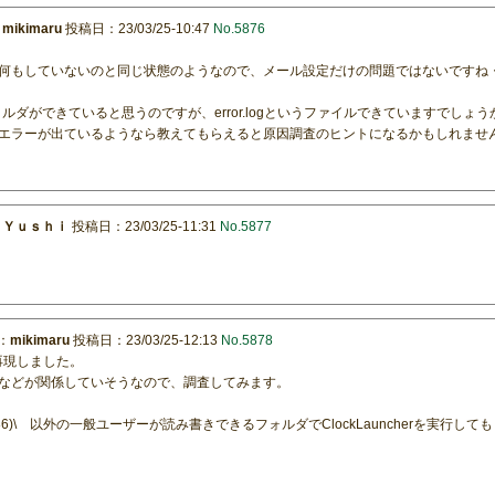
：
mikimaru
投稿日：23/03/25-10:47
No.5876
何もしていないのと同じ状態のようなので、メール設定だけの問題ではないですね
ogフォルダができていると思うのですが、error.logというファイルできていますでしょう
エラーが出ているようなら教えてもらえると原因調査のヒントになるかもしれませ
：
Ｙｕｓｈｉ
投稿日：23/03/25-11:31
No.5877
：
mikimaru
投稿日：23/03/25-12:13
No.5878
したら再現しました。
などが関係していそうなので、調査してみます。
les (x86)\ 以外の一般ユーザーが読み書きできるフォルダでClockLauncherを