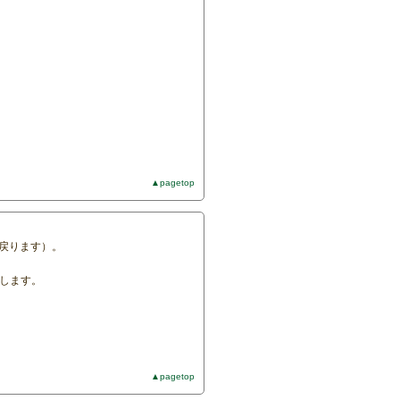
▲pagetop
に戻ります）。
付します。
▲pagetop