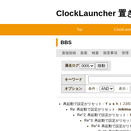
ClockLauncher 
Top
ClockLaun
BBS
新規投稿
新着
検索
留意事項
管理
過去ログ
キーワード
オプション
条件：
表示：
再起動で設定がリセット
-
Ｙｕｓｈｉ
23/0
Re: 再起動で設定がリセット
-
mikima
Re^2: 再起動で設定がリセット
-
Re^3: 再起動で設定がリセッ
Re^4: 再起動で設定が