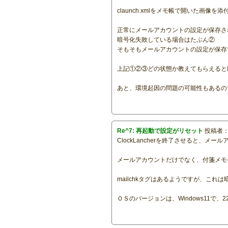
claunch.xmlをメモ帳で開いた画像を
正常にメールアカウントの設定が保存さ
暗号化失敗している場合はたぶん②
そもそもメールアカウントの設定が保存
上記①②③どの状態か教えてもらえると
あと、環境起因の問題の可能性もあるの
Re^7: 再起動で設定がリセット
投稿者
ClockLancherを終了させると
メールアカウントだけでなく、付箋メモや
mailchkタグはあるようですが、こ
ＯＳのバージョンは、Windows11で、22