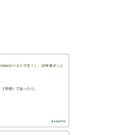
cherがベストです！）、10年来ずっと
す、１秒後）であったり。
▲pagetop