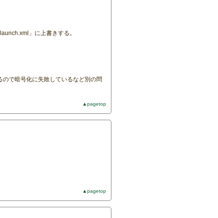
nch.xml」に上書きする。
るので暗号化に失敗しているなど別の問
▲pagetop
▲pagetop