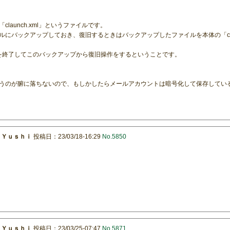
launch.xml」というファイルです。
にバックアップしておき、復旧するときはバックアップしたファイルを本体の「clau
her2を終了してこのバックアップから復旧操作をするということです。
うのが腑に落ちないので、もしかしたらメールアカウントは暗号化して保存してい
：
Ｙｕｓｈｉ
投稿日：23/03/18-16:29
No.5850
：
Ｙｕｓｈｉ
投稿日：23/03/25-07:47
No.5871