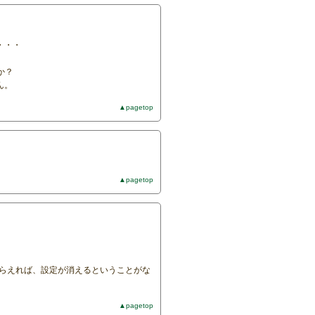
・・・
か？
ん。
▲pagetop
▲pagetop
実行してもらえれば、設定が消えるということがな
▲pagetop