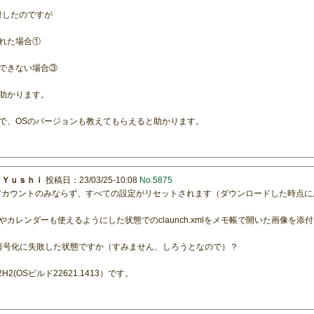
添付したのですが
れた場合①
できない場合③
助かります。
で、OSのバージョンも教えてもらえると助かります。
：
Ｙｕｓｈｉ
投稿日：23/03/25-10:08
No.5875
、メールアカウントのみならず、すべての設定がリセットされます（ダウンロードした時点
カレンダーも使えるようにした状態でのclaunch.xmlをメモ帳で開いた画像を添
れは暗号化に失敗した状態ですか（すみません、しろうとなので）？
H2(OSビルド22621.1413）です。