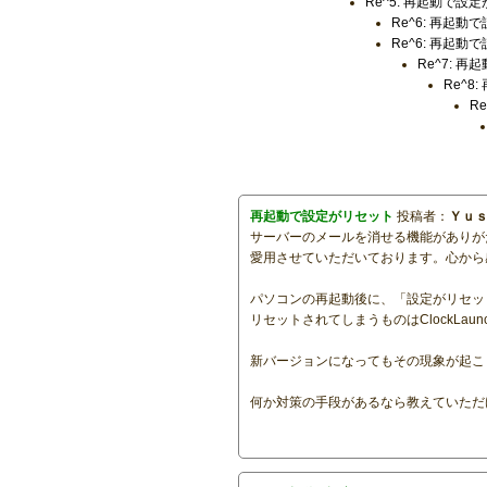
Re^5: 再起動で設
Re^6: 再起
Re^6: 再起
Re^7: 
Re^8
R
再起動で設定がリセット
投稿者：
Ｙｕ
サーバーのメールを消せる機能がありがた
愛用させていただいております。心から
パソコンの再起動後に、「設定がリセッ
リセットされてしまうものはClockL
新バージョンになってもその現象が起こ
何か対策の手段があるなら教えていただ