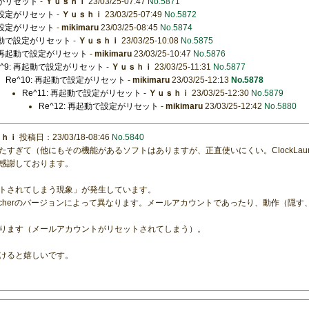
定がリセット
-
Ｙｕｓｈｉ
23/03/25-07:47
No.5871
動で設定がリセット
-
Ｙｕｓｈｉ
23/03/25-07:49
No.5872
動で設定がリセット
-
mikimaru
23/03/25-08:45
No.5874
再起動で設定がリセット
-
Ｙｕｓｈｉ
23/03/25-10:08
No.5875
: 再起動で設定がリセット
-
mikimaru
23/03/25-10:47
No.5876
e^9: 再起動で設定がリセット
-
Ｙｕｓｈｉ
23/03/25-11:31
No.5877
Re^10: 再起動で設定がリセット
-
mikimaru
23/03/25-12:13
No.5878
Re^11: 再起動で設定がリセット
-
Ｙｕｓｈｉ
23/03/25-12:30
No.5879
Re^12: 再起動で設定がリセット
-
mikimaru
23/03/25-12:42
No.5880
ｓｈｉ
投稿日：23/03/18-08:46
No.5840
すぎて（他にもその機能があるソフトはありますが、正直使いにくい。ClockLaun
感謝しております。
トされてしまう現象」が発生しています。
auncherのバージョンによって異なります。メールアカウントであったり、動作（隠
ります（メールアカウントがリセットされてしまう）。
けると嬉しいです。