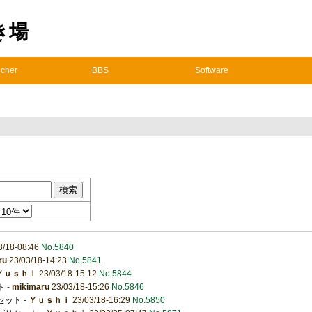
置き場
cher
BBS
Software
3/18-08:46
No.5840
ru
23/03/18-14:23
No.5841
Ｙｕｓｈｉ
23/03/18-15:12
No.5844
ト
-
mikimaru
23/03/18-15:26
No.5846
リセット
-
Ｙｕｓｈｉ
23/03/18-16:29
No.5850