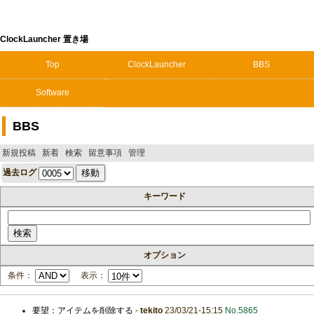
ClockLauncher 置き場
Top
ClockLauncher
BBS
Software
BBS
新規投稿
新着
検索
留意事項
管理
過去ログ
キーワード
オプション
条件：
表示：
要望：アイテムを削除する
-
tekito
23/03/21-15:15
No.5865