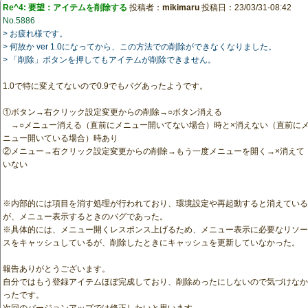
Re^4: 要望：アイテムを削除する
投稿者：
mikimaru
投稿日：23/03/31-08:42
No.5886
> お疲れ様です。
> 何故か ver 1.0になってから、この方法での削除ができなくなりました。
> 「削除」ボタンを押してもアイテムが削除できません。
1.0で特に変えてないので0.9でもバグあったようです。
①ボタン→右クリック設定変更からの削除→○ボタン消える
→○メニュー消える（直前にメニュー開いてない場合）時と×消えない（直前に
ニュー開いている場合）時あり
②メニュー→右クリック設定変更からの削除→もう一度メニューを開く→×消えて
いない
※内部的には項目を消す処理が行われており、環境設定や再起動すると消えている
が、メニュー表示するときのバグであった。
※具体的には、メニュー開くレスポンス上げるため、メニュー表示に必要なリソー
スをキャッシュしているが、削除したときにキャッシュを更新していなかった。
報告ありがとうございます。
自分ではもう登録アイテムほぼ完成しており、削除めったにしないので気づけなか
ったです。