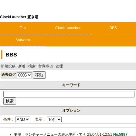
ClockLauncher 置き場
Top
ClockLauncher
BBS
Software
BBS
新規投稿
新着
検索
留意事項
管理
過去ログ
キーワード
オプション
条件：
表示：
要望：ランチャーメニューの表示場所
-
てぅ
23/04/01-12:51
No.5887