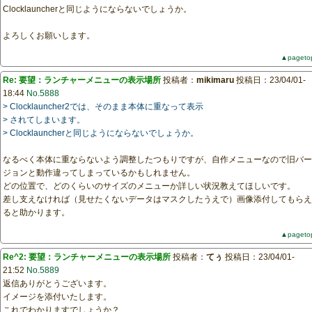
Clocklauncherと同じようにならないでしょうか。
よろしくお願いします。
▲pageto
Re: 要望：ランチャーメニューの表示場所
投稿者：
mikimaru
投稿日：23/04/01-
18:44
No.5888
> Clocklauncher2では、そのまま本体に重なって表示
> されてしまいます。
> Clocklauncherと同じようにならないでしょうか。
なるべく本体に重ならないよう調整したつもりですが、自作メニューなので旧バー
ジョンと動作違ってしまっているかもしれません。
どの位置で、どのくらいのサイズのメニューか詳しい状況教えてほしいです。
差し支えなければ（見せたくないデータはマスクしたうえで）画像添付してもらえ
ると助かります。
▲pageto
Re^2: 要望：ランチャーメニューの表示場所
投稿者：
てぅ
投稿日：23/04/01-
21:52
No.5889
返信ありがとうございます。
イメージを添付いたします。
これでわかりますでしょうか？