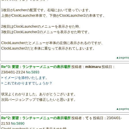
1枚目がLancherの配置です。右端において使っています。
上側がClockLauncher本体で、下側がClockLauncher2の本体です。
2枚目はClockLauncherのメニューを表示させた時、
3枚目はClockLauncher2のメニューを表示させた時です。
ClockLauncherだとメニューが本体の左側に表示されるのですが、
ClockLauncher2だと本体に重なって表示されてしまいます。
▲pageto
Re^3: 要望：ランチャーメニューの表示場所
投稿者：
mikimaru
投稿日：
23/04/01-23:24
No.5893
> イメージを添付いたします。
> これでわかりますでしょうか？
状況よくわかりました。ありがとうございます。
次回バージョンアップで修正したいと思います。
▲pageto
Re^2: 要望：ランチャーメニューの表示場所
投稿者：
てぅ
投稿日：23/04/01-
21:53
No.5890