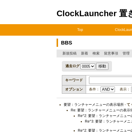
ClockLauncher 
Top
ClockLaun
BBS
新規投稿
新着
検索
留意事項
管理
過去ログ
キーワード
オプション
条件：
表示：
要望：ランチャーメニューの表示場所
-
て
Re: 要望：ランチャーメニューの表示
Re^2: 要望：ランチャーメニュ
Re^3: 要望：ランチャーメ
Re^2: 要望：ランチャーメニュ