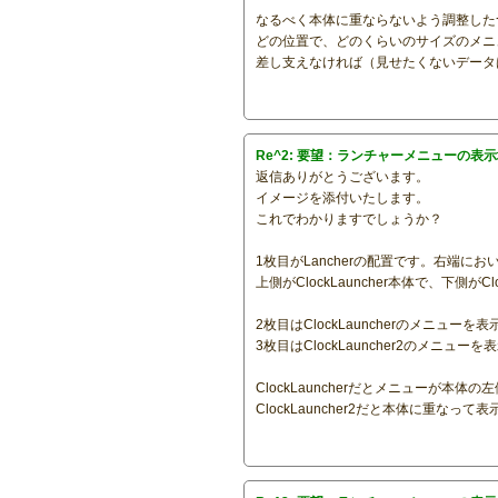
なるべく本体に重ならないよう調整した
どの位置で、どのくらいのサイズのメニ
差し支えなければ（見せたくないデータ
Re^2: 要望：ランチャーメニューの表
返信ありがとうございます。
イメージを添付いたします。
これでわかりますでしょうか？
1枚目がLancherの配置です。右端に
上側がClockLauncher本体で、下側がCl
2枚目はClockLauncherのメニューを
3枚目はClockLauncher2のメニュ
ClockLauncherだとメニューが本
ClockLauncher2だと本体に重なっ