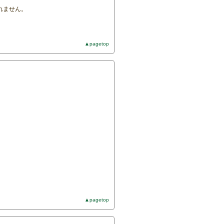
れません。
▲pagetop
▲pagetop