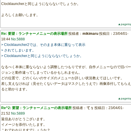
Clocklauncherと同じようにならないでしょうか。
よろしくお願いします。
▲pageto
Re: 要望：ランチャーメニューの表示場所
投稿者：
mikimaru
投稿日：23/04/01-
18:44
No.5888
> Clocklauncher2では、そのまま本体に重なって表示
> されてしまいます。
> Clocklauncherと同じようにならないでしょうか。
なるべく本体に重ならないよう調整したつもりですが、自作メニューなので旧バー
ジョンと動作違ってしまっているかもしれません。
どの位置で、どのくらいのサイズのメニューか詳しい状況教えてほしいです。
差し支えなければ（見せたくないデータはマスクしたうえで）画像添付してもらえ
ると助かります。
▲pageto
Re^2: 要望：ランチャーメニューの表示場所
投稿者：
てぅ
投稿日：23/04/01-
21:52
No.5889
返信ありがとうございます。
イメージを添付いたします。
これでわかりますでしょうか？