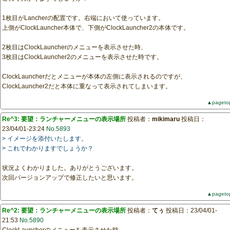
1枚目がLancherの配置です。右端において使っています。
上側がClockLauncher本体で、下側がClockLauncher2の本体です。
2枚目はClockLauncherのメニューを表示させた時、
3枚目はClockLauncher2のメニューを表示させた時です。
ClockLauncherだとメニューが本体の左側に表示されるのですが、
ClockLauncher2だと本体に重なって表示されてしまいます。
▲pageto
Re^3: 要望：ランチャーメニューの表示場所
投稿者：
mikimaru
投稿日：
23/04/01-23:24
No.5893
> イメージを添付いたします。
> これでわかりますでしょうか？
状況よくわかりました。ありがとうございます。
次回バージョンアップで修正したいと思います。
▲pageto
Re^2: 要望：ランチャーメニューの表示場所
投稿者：
てぅ
投稿日：23/04/01-
21:53
No.5890