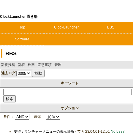
ClockLauncher 置き場
Top
ClockLauncher
BBS
Software
BBS
新規投稿
新着
検索
留意事項
管理
過去ログ
キーワード
オプション
条件：
表示：
要望：ランチャーメニューの表示場所
-
てぅ
23/04/01-12:51
No.5887