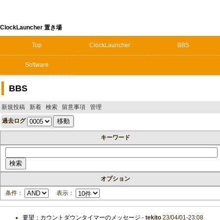
ClockLauncher 置き場
Top
ClockLauncher
BBS
Software
BBS
新規投稿
新着
検索
留意事項
管理
過去ログ
キーワード
オプション
条件：
表示：
要望：カウントダウンタイマーのメッセージ
-
tekito
23/04/01-23:08