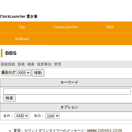
ClockLauncher 置き場
Top
ClockLauncher
BBS
Software
BBS
新規投稿
新着
検索
留意事項
管理
過去ログ
キーワード
オプション
条件：
表示：
要望：カウントダウンタイマーのメッセージ
-
tekito
23/04/01-23:08