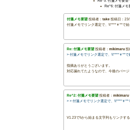
Re^5: 付箋メモ要望
Re^6: 付箋メ
付箋メモ要望
投稿者：
take
投稿日：23/11
付箋メモでリンク選定で、\\****￥**
Re: 付箋メモ要望
投稿者：
mikimaru
投稿
> 付箋メモでリンク選定で、\\****￥
指摘ありがとうございます。
対応漏れてたようなので、今後のバージ
Re^2: 付箋メモ要望
投稿者：
mikimaru
> > 付箋メモでリンク選定で、\\****
V1.23で\\から始まる文字列もリンク