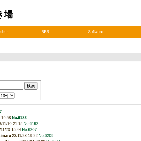
置き場
cher
BBS
Software
81
9-19:58
No.6183
/11/10-21:15
No.6192
/11/23-15:44
No.6207
kimaru
23/11/23-19:22
No.6209