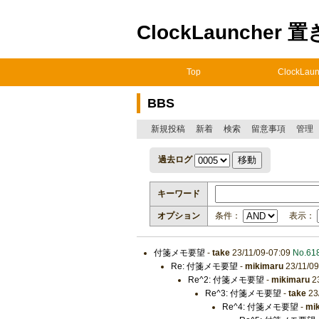
ClockLauncher 
Top
ClockLaun
BBS
新規投稿
新着
検索
留意事項
管理
過去ログ
キーワード
オプション
条件：
表示：
付箋メモ要望
-
take
23/11/09-07:09
No.61
Re: 付箋メモ要望
-
mikimaru
23/11/0
Re^2: 付箋メモ要望
-
mikimaru
23
Re^3: 付箋メモ要望
-
take
23
Re^4: 付箋メモ要望
-
mi