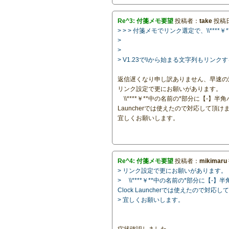
Re^3: 付箋メモ要望
投稿者：
take
投稿日：
> > > 付箋メモでリンク選定で、\\**
>
>
> V1.23で\\から始まる文字列もリン
返信遅くなり申し訳ありません、早速の
リンク設定で更にお願いがあります。
\\****￥**中の名前の*部分に【-】
Launcherでは使えたので対応して頂
宜しくお願いします。
Re^4: 付箋メモ要望
投稿者：
mikimaru
> リンク設定で更にお願いがあります。
> \\****￥**中の名前の*部分に【
Clock Launcherでは使えたので対
> 宜しくお願いします。
症状確認しました。