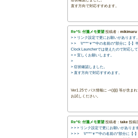
直す方向で対応すすめます。
Re^5: 付箋メモ要望
投稿者：
mikimaru
> > リンク設定で更にお願いがあります
> > \\****￥**中の名前の*部分
Clock Launcherでは使えたので対
> > 宜しくお願いします。
>
> 症状確認しました。
> 直す方向で対応すすめます。
Ver1.25で パス情報に -+()[]{}
お試しください。
Re^6: 付箋メモ要望
投稿者：
take
投稿日：
> > > リンク設定で更にお願いがありま
> > > \\****￥**中の名前の*