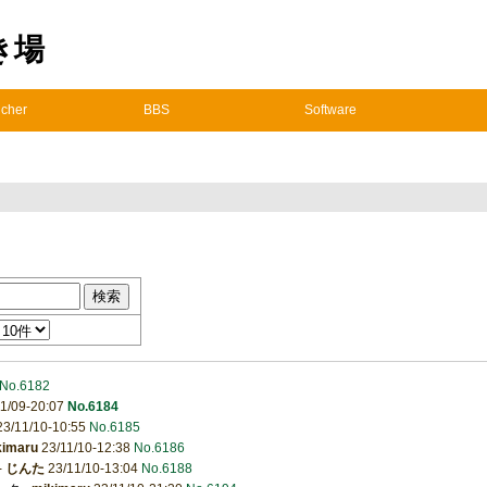
置き場
cher
BBS
Software
No.6182
1/09-20:07
No.6184
3/11/10-10:55
No.6185
kimaru
23/11/10-12:38
No.6186
-
じんた
23/11/10-13:04
No.6188