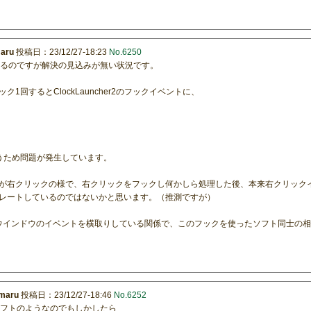
maru
投稿日：23/12/27-18:23
No.6250
現してはいるのですが解決の見込みが無い状況です。
回するとClockLauncher2のフックイベントに、
うため問題が発生しています。
が右クリックの様で、右クリックをフックし何かしら処理した後、本来右クリック
レートしているのではないかと思います。（推測ですが）
使って他のウインドウのイベントを横取りしている関係で、このフックを使ったソフト同士
imaru
投稿日：23/12/27-18:46
No.6252
用的なソフトのようなのでもしかしたら