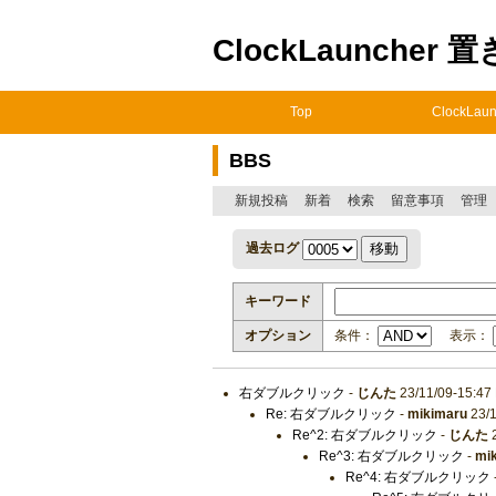
ClockLauncher 
Top
ClockLaun
BBS
新規投稿
新着
検索
留意事項
管理
過去ログ
キーワード
オプション
条件：
表示：
右ダブルクリック
-
じんた
23/11/09-15:47
Re: 右ダブルクリック
-
mikimaru
23/1
Re^2: 右ダブルクリック
-
じんた
2
Re^3: 右ダブルクリック
-
mi
Re^4: 右ダブルクリック