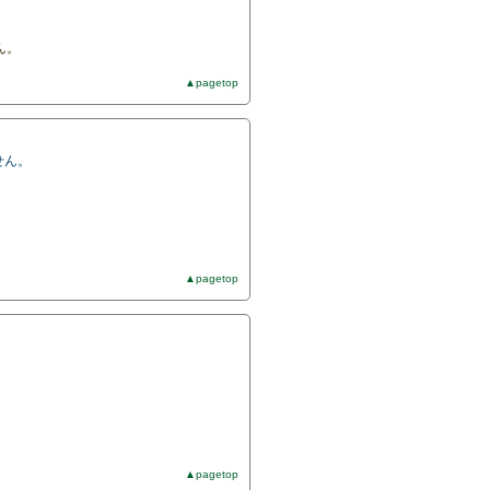
ん。
▲pagetop
せん。
▲pagetop
▲pagetop