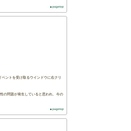
▲pagetop
イベントを受け取るウインドウに右クリ
の相性の問題が発生していると思われ、今の
▲pagetop