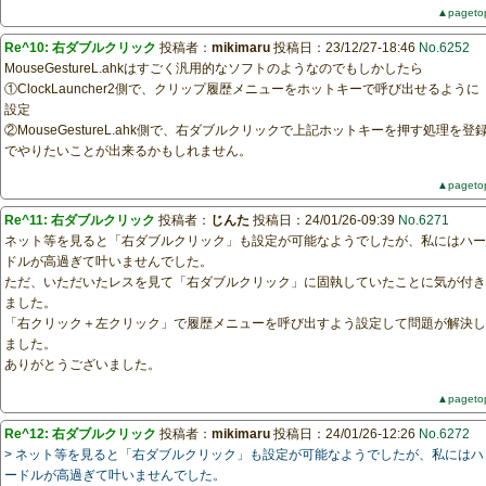
▲pageto
Re^10: 右ダブルクリック
投稿者：
mikimaru
投稿日：23/12/27-18:46
No.6252
MouseGestureL.ahkはすごく汎用的なソフトのようなのでもしかしたら
①ClockLauncher2側で、クリップ履歴メニューをホットキーで呼び出せるように
設定
②MouseGestureL.ahk側で、右ダブルクリックで上記ホットキーを押す処理を登
でやりたいことが出来るかもしれません。
▲pageto
Re^11: 右ダブルクリック
投稿者：
じんた
投稿日：24/01/26-09:39
No.6271
ネット等を見ると「右ダブルクリック」も設定が可能なようでしたが、私にはハー
ドルが高過ぎて叶いませんでした。
ただ、いただいたレスを見て「右ダブルクリック」に固執していたことに気が付き
ました。
「右クリック＋左クリック」で履歴メニューを呼び出すよう設定して問題が解決し
ました。
ありがとうございました。
▲pageto
Re^12: 右ダブルクリック
投稿者：
mikimaru
投稿日：24/01/26-12:26
No.6272
> ネット等を見ると「右ダブルクリック」も設定が可能なようでしたが、私にはハ
ードルが高過ぎて叶いませんでした。