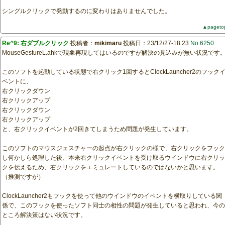
シングルクリックで発動するのに変わりはありませんでした。
▲pageto
Re^9: 右ダブルクリック
投稿者：
mikimaru
投稿日：23/12/27-18:23
No.6250
MouseGestureL.ahkで現象再現してはいるのですが解決の見込みが無い状況です
このソフトを起動している状態で右クリック1回するとClockLauncher2のフック
ベントに、
右クリックダウン
右クリックアップ
右クリックダウン
右クリックアップ
と、右クリックイベントが2回きてしまうため問題が発生しています。
このソフトのマウスジェスチャーの起点が右クリックの様で、右クリックをフック
し何かしら処理した後、本来右クリックイベントを受け取るウインドウに右クリッ
クを伝えるため、右クリックをエミュレートしているのではないかと思います。
（推測ですが）
ClockLauncher2もフックを使って他のウインドウのイベントを横取りしている関
係で、このフックを使ったソフト同士の相性の問題が発生していると思われ、今の
ところ解決策はない状況です。