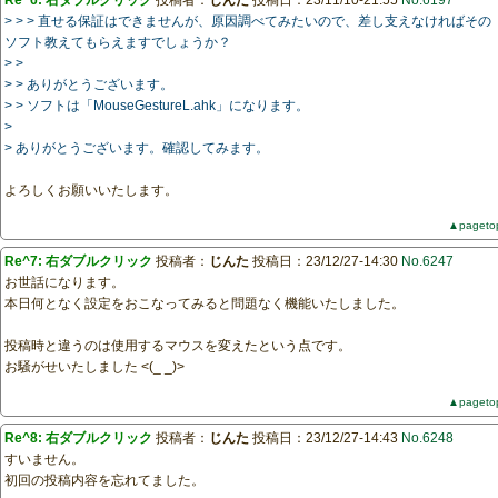
Re^6: 右ダブルクリック
投稿者：
じんた
投稿日：23/11/10-21:55
No.6197
> > > 直せる保証はできませんが、原因調べてみたいので、差し支えなければその
ソフト教えてもらえますでしょうか？
> >
> > ありがとうございます。
> > ソフトは「MouseGestureL.ahk」になります。
>
> ありがとうございます。確認してみます。
よろしくお願いいたします。
▲pageto
Re^7: 右ダブルクリック
投稿者：
じんた
投稿日：23/12/27-14:30
No.6247
お世話になります。
本日何となく設定をおこなってみると問題なく機能いたしました。
投稿時と違うのは使用するマウスを変えたという点です。
お騒がせいたしました <(_ _)>
▲pageto
Re^8: 右ダブルクリック
投稿者：
じんた
投稿日：23/12/27-14:43
No.6248
すいません。
初回の投稿内容を忘れてました。