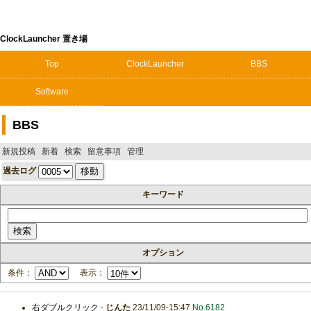
ClockLauncher 置き場
Top
ClockLauncher
BBS
Software
BBS
新規投稿
新着
検索
留意事項
管理
過去ログ
キーワード
オプション
条件：
表示：
右ダブルクリック
-
じんた
23/11/09-15:47
No.6182